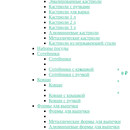
Эмалированные кастрюли
Кастрюли с ручками
Кастрюли для варки
Кастрюли 1 л
Кастрюли 2 л
Кастрюли 3 л
Алюминиевые кастрюли
Металлические кастрюли
Кастрюли из нержавеющей стали
Наборы посуды
Сотейники
Сотейники
Сотейники с крышкой
0
0
0
₽
Сотейники с ручкой
Ковши
0
Ковши
0
Ковши с крышкой
Ковши с ручкой
Формы для выпечки
Формы для выпечки
Металлические формы для выпечки
Алюминиевые формы для выпечки