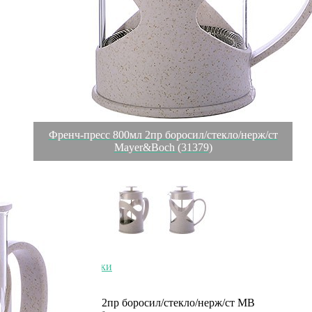
Френч-пресс 800мл 2пр боросил/стекло/нерж/ст
Mayer&Boch (31379)
Обзор
Характеристики
Отзывы
0
Френч-пресс 800мл 2пр боросил/стекло/нерж/ст MB