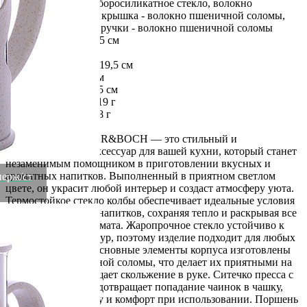
Материал: корпус - боросиликатное стекло, волокно
пшеничной соломы крышка - волокно пшеничной соломы,
нержавеющая сталь ручки - волокно пшеничной соломы
Диаметр корпуса: 9,5 см
Высота борта: 16 см
Высота с крышкой: 19,5 см
Диаметр дна: 10,5 см
Длина с ручкой: 15,5 см
Вес без упаковки: 419 г
Вес с упаковкой: 498 г
Френч-пресс MAYER&BOCH — это стильный и
функциональный аксессуар для вашей кухни, который станет
незаменимым помощником в приготовлении вкусных и
ароматных напитков. Выполненный в приятном светлом
нерж/ст
цвете, он украсит любой интерьер и создаст атмосферу уюта.
Термостойкое стекло колбы обеспечивает идеальные условия
для приготовления напитков, сохраняя тепло и раскрывая все
оттенки вкуса и аромата. Жаропрочное стекло устойчиво к
перепадам температур, поэтому изделие подходит для любых
напитков. Ручка и основные элементы корпуса изготовлены
из волокна пшеничной соломы, что делает их приятными на
ощупь и предотвращает скольжение в руке. Ситечко пресса с
плотной сеткой предотвращает попадание чаинок в чашку,
обеспечивая чистоту и комфорт при использовании. Поршень