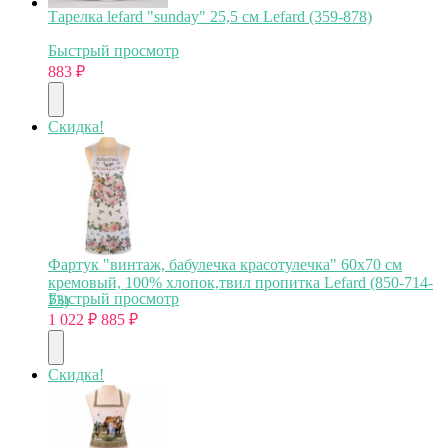
Тарелка lefard "sunday" 25,5 см Lefard (359-878)
Быстрый просмотр
883
₽
Скидка!
Фартук "винтаж, бабулечка красотулечка" 60х70 см
кремовый, 100% хлопок,твил пропитка Lefard (850-714-
Быстрый просмотр
73)
1 022
₽
885
₽
Скидка!