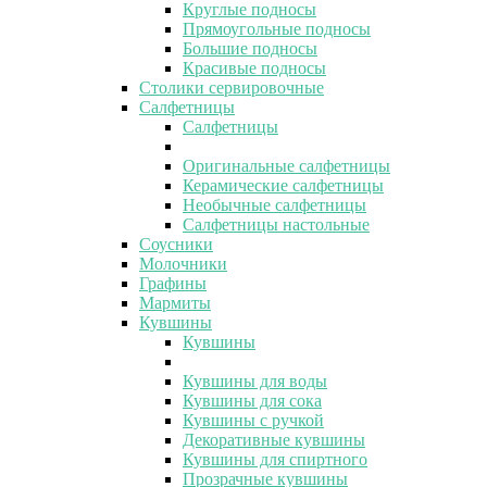
Круглые подносы
Прямоугольные подносы
Большие подносы
Красивые подносы
Столики сервировочные
Салфетницы
Салфетницы
Оригинальные салфетницы
Керамические салфетницы
Необычные салфетницы
Салфетницы настольные
Соусники
Молочники
Графины
Мармиты
Кувшины
Кувшины
Кувшины для воды
Кувшины для сока
Кувшины с ручкой
Декоративные кувшины
Кувшины для спиртного
Прозрачные кувшины