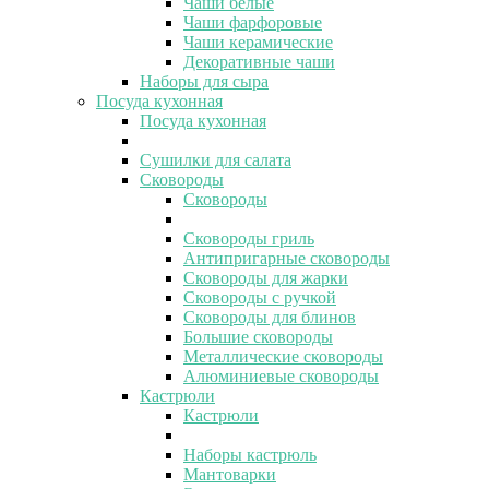
Чаши белые
Чаши фарфоровые
Чаши керамические
Декоративные чаши
Наборы для сыра
Посуда кухонная
Посуда кухонная
Сушилки для салата
Сковороды
Сковороды
Сковороды гриль
Антипригарные сковороды
Сковороды для жарки
Сковороды с ручкой
Сковороды для блинов
Большие сковороды
Металлические сковороды
Алюминиевые сковороды
Кастрюли
Кастрюли
Наборы кастрюль
Мантоварки