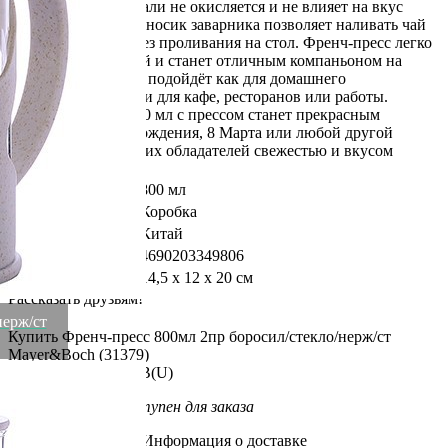
из нержавеющей стали не окисляется и не влияет на вкус
напитков. Удобный носик заварника позволяет наливать чай
или кофе в чашки без проливания на стол. Френч-пресс легко
моется тёплой водой и станет отличным компаньоном на
любом застолье. Он подойдёт как для домашнего
использования, так и для кафе, ресторанов или работы.
Чайник объёмом 800 мл с прессом станет прекрасным
подарком на день рождения, 8 Марта или любой другой
праздник, радуя своих обладателей свежестью и вкусом
любимых напитков.
Объем
800 мл
Упаковка
Коробка
Страна
Китай
Штрихкод
4690203349806
Размер в упаковке
14,5 х 12 х 20 см
Рассказать друзьям!
нерж/ст
Купить Френч-пресс 800мл 2пр боросил/стекло/нерж/ст
Mayer&Boch (31379)
Артикул:
31379-MB(U)
Этот товар недоступен для заказа
Информация о доставке