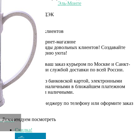
Эль-Монте
Прочее
Служба доставки СДЭК
Самовывоз
ПВЗ СДЭК
Преимущества для клиентов
Закзать в интернет-магазине
Вступайте в ряды довольных клиентов! Создавайте
Вашу территорию уюта!
Доставка
Мы доставим ваш заказ курьером по Москве и Санкт-
Петербургу или службой доставки по всей России.
Оплата
Оплатите заказ банковской картой, электронными
деньгами или наличными в ближайшем платежном
терминале или наличными.
Как заказать
Позвоните менеджеру по телефону или оформите заказ
через корзину
Рекомендуем посмотреть
нерж/ст
Скидка!