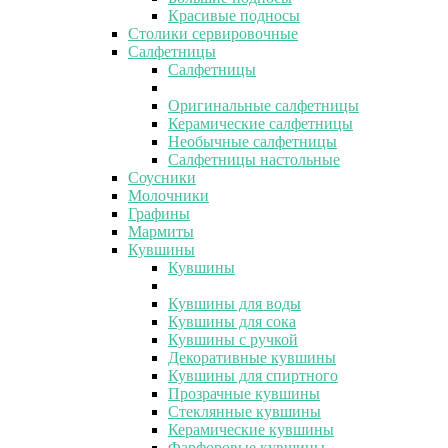
Красивые подносы
Столики сервировочные
Салфетницы
Салфетницы
Оригинальные салфетницы
Керамические салфетницы
Необычные салфетницы
Салфетницы настольные
Соусники
Молочники
Графины
Мармиты
Кувшины
Кувшины
Кувшины для воды
Кувшины для сока
Кувшины с ручкой
Декоративные кувшины
Кувшины для спиртного
Прозрачные кувшины
Стеклянные кувшины
Керамические кувшины
Фарфоровые кувшины