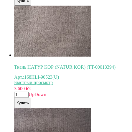
Купить
Ткань НАТУР КОР (NATUR KOR) (TT-00013394)
Арт.:168HLI-90523(U)
Быстрый просмотр
3 600
₽
×
Up
Down
Купить