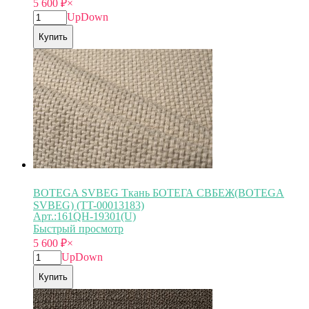
5 600
₽
×
Up
Down
Купить
BOTEGA SVBEG Ткань БОТЕГА СВБЕЖ(BOTEGA
SVBEG) (TT-00013183)
Арт.:161QH-19301(U)
Быстрый просмотр
5 600
₽
×
Up
Down
Купить