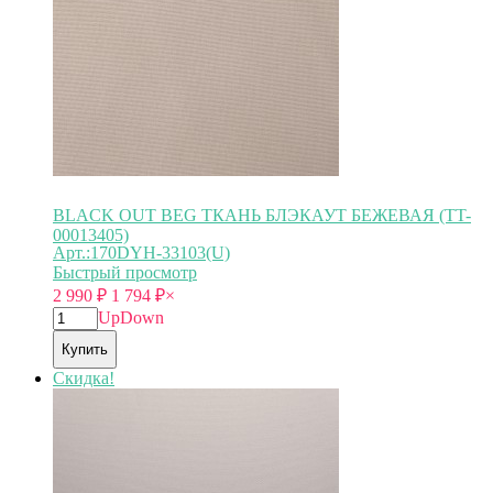
BLACK OUT BEG ТКАНЬ БЛЭКАУТ БЕЖЕВАЯ (TT-
00013405)
Арт.:170DYH-33103(U)
Быстрый просмотр
2 990
₽
1 794
₽
×
Up
Down
Купить
Скидка!