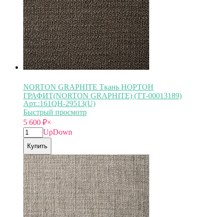
NORTON GRAPHITE Ткань НОРТОН
ГРАФИТ(NORTON GRAPHITE) (TT-00013189)
Арт.:161QH-29513(U)
Быстрый просмотр
5 600
₽
×
Up
Down
Купить