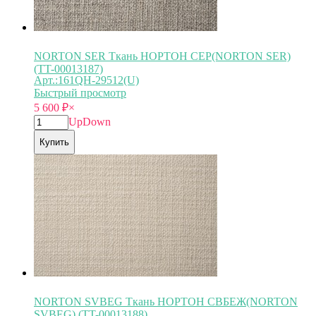
NORTON SER Ткань НОРТОН СЕР(NORTON SER)
(TT-00013187)
Арт.:161QH-29512(U)
Быстрый просмотр
5 600
₽
×
Up
Down
Купить
NORTON SVBEG Ткань НОРТОН СВБЕЖ(NORTON
SVBEG) (TT-00013188)