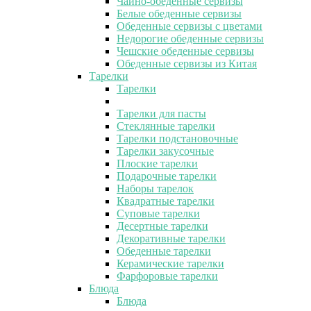
Чайно-обеденные сервизы
Белые обеденные сервизы
Обеденные сервизы с цветами
Недорогие обеденные сервизы
Чешские обеденные сервизы
Обеденные сервизы из Китая
Тарелки
Тарелки
Тарелки для пасты
Стеклянные тарелки
Тарелки подстановочные
Тарелки закусочные
Плоские тарелки
Подарочные тарелки
Наборы тарелок
Квадратные тарелки
Суповые тарелки
Десертные тарелки
Декоративные тарелки
Обеденные тарелки
Керамические тарелки
Фарфоровые тарелки
Блюда
Блюда