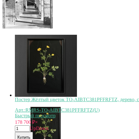
Постер Жёлтый цветок TO-AIBTC381PFFRFTZ, дерево,
Арт.:RMRS-TO-AIBTC381PFFRFTZ(U)
Быстрый просмотр
178 700
₽
×
Up
Down
Купить