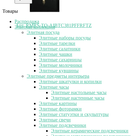
Товары
Распродажа
Арт.
RMRS-TO-AIBTC381PFFRFTZ
Элитная коллекция
Элитная посуда
Элитные наборы посуды
Элитные тарелки
Элитные салатники
Элитные чашки
Элитные сахарницы
Элитные молочники
Элитные кувшины
Элитные предметы интерьера
Элитные шкатулки и копилки
Элитные часы
Элитные настольные часы
Элитные настенные часы
Элитные картины
Элитные фоторамки
Элитные статуэтки и скульптуры
Элитные свечи
Элитные подсвечники
Элитные керамические подсвечники