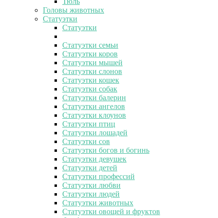
Тюль
Головы животных
Статуэтки
Статуэтки
Статуэтки семьи
Статуэтки коров
Статуэтки мышей
Статуэтки слонов
Статуэтки кошек
Статуэтки собак
Статуэтки балерин
Статуэтки ангелов
Статуэтки клоунов
Статуэтки птиц
Статуэтки лошадей
Статуэтки сов
Статуэтки богов и богинь
Статуэтки девушек
Статуэтки детей
Статуэтки профессий
Статуэтки любви
Статуэтки людей
Статуэтки животных
Статуэтки овощей и фруктов