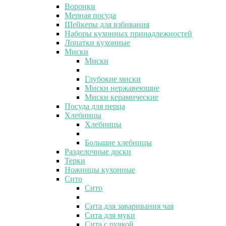
Воронки
Мерная посуда
Шейкеры для взбивания
Наборы кухонных принадлежностей
Лопатки кухонные
Миски
Миски
Глубокие миски
Миски нержавеющие
Миски керамические
Посуда для перца
Хлебницы
Хлебницы
Большие хлебницы
Разделочные доски
Терки
Ножницы кухонные
Сито
Сито
Сита для заваривания чая
Сита для муки
Сита с ручкой