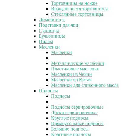
Тортовницы на ножке
Вращающиеся тортовницы
Стеклянные тортовницы
Лимонницы
Подставки для яиц
Супницы
Бульонницы
Пиалы
Масленки
Масленки
Металлические масленки
Пластиковые масленки
Масленки из Чехии
Масленки из Китая
Масленки для сливочного масла
Подносы
Подносы
Подносы сервировочные
Доски сервировочные
Круглые подносы
Прямоугольные подносы
Большие подносы
Красивые подносы