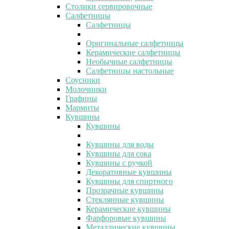
Столики сервировочные
Салфетницы
Салфетницы
Оригинальные салфетницы
Керамические салфетницы
Необычные салфетницы
Салфетницы настольные
Соусники
Молочники
Графины
Мармиты
Кувшины
Кувшины
Кувшины для воды
Кувшины для сока
Кувшины с ручкой
Декоративные кувшины
Кувшины для спиртного
Прозрачные кувшины
Стеклянные кувшины
Керамические кувшины
Фарфоровые кувшины
Металлические кувшины