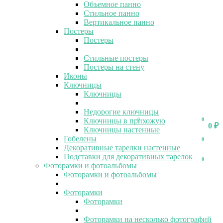
Объемное панно
Стильное панно
Вертикальное панно
Постеры
Постеры
Стильные постеры
Постеры на стену
Иконы
Ключницы
Ключницы
Недорогие ключницы
Ключницы в прихожую
0
0
0
₽
Ключницы настенные
Гобелены
0
Декоративные тарелки настенные
Подставки для декоративных тарелок
0
Фоторамки и фотоальбомы
Фоторамки и фотоальбомы
Фоторамки
Фоторамки
Фоторамки на несколько фотографий