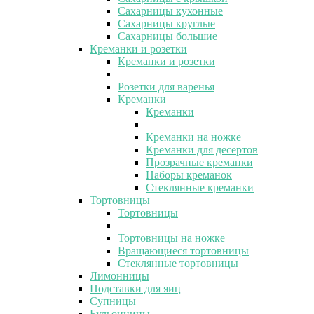
Сахарницы кухонные
Сахарницы круглые
Сахарницы большие
Креманки и розетки
Креманки и розетки
Розетки для варенья
Креманки
Креманки
Креманки на ножке
Креманки для десертов
Прозрачные креманки
Наборы креманок
Стеклянные креманки
Тортовницы
Тортовницы
Тортовницы на ножке
Вращающиеся тортовницы
Стеклянные тортовницы
Лимонницы
Подставки для яиц
Супницы
Бульонницы