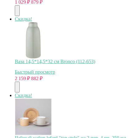
1 029
₽
879
₽
Скидка!
Ваза 14,5*14,5*32 см Bronco (112-653)
Быстрый просмотр
2 159
₽
882
₽
Скидка!
Чайный набор lefard "top style" на 2 пер. 4 пр. 250 мл