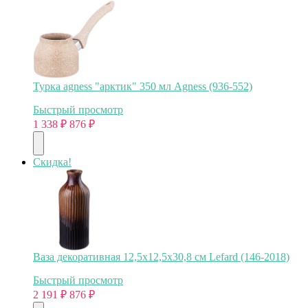
Турка agness "арктик" 350 мл Agness (936-552)
Быстрый просмотр
1 338
₽
876
₽
Скидка!
Ваза декоративная 12,5х12,5х30,8 см Lefard (146-2018)
Быстрый просмотр
2 191
₽
876
₽