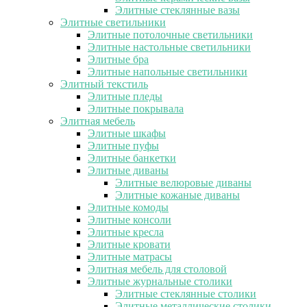
Элитные стеклянные вазы
Элитные светильники
Элитные потолочные светильники
Элитные настольные светильники
Элитные бра
Элитные напольные светильники
Элитный текстиль
Элитные пледы
Элитные покрывала
Элитная мебель
Элитные шкафы
Элитные пуфы
Элитные банкетки
Элитные диваны
Элитные велюровые диваны
Элитные кожаные диваны
Элитные комоды
Элитные консоли
Элитные кресла
Элитные кровати
Элитные матрасы
Элитная мебель для столовой
Элитные журнальные столики
Элитные стеклянные столики
Элитные металлические столики