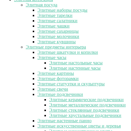
Элитная посуда
Элитные наборы посуды
Элитные тарелки
Элитные салатники
Элитные чашки
Элитные сахарницы
Элитные молочники
Элитные кувшины
Элитные предметы интерьера
Элитные шкатулки и копилки
Элитные часы
Элитные настольные часы
Элитные настенные часы
Элитные картины
Элитные фоторамки
Элитные статуэтки и скульптуры
Элитные свечи
Элитные подсвечники
Элитные керамические подсвечники
Элитные металлические подсвечники
Элитные стеклянные подсвечники
Элитные хрустальные подсвечники
Элитные настенные панно
Элитные искусственные цветы и деревья