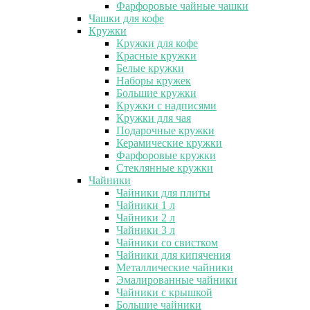
Фарфоровые чайные чашки
Чашки для кофе
Кружки
Кружки для кофе
Красные кружки
Белые кружки
Наборы кружек
Большие кружки
Кружки с надписями
Кружки для чая
Подарочные кружки
Керамические кружки
Фарфоровые кружки
Стеклянные кружки
Чайники
Чайники для плиты
Чайники 1 л
Чайники 2 л
Чайники 3 л
Чайники со свистком
Чайники для кипячения
Металлические чайники
Эмалированные чайники
Чайники с крышкой
Большие чайники