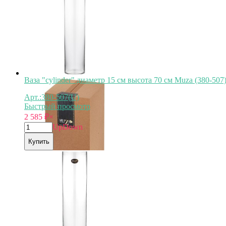
Арт.
380-517
Ваза "cylinder" диаметр 15 см высота 70 см Muza (380-507
Арт.:380-507(U)
Быстрый просмотр
2 585
₽
×
Up
Down
Купить
Арт.
380-507