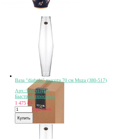
Ваза "diabolo" высота 70 см Muza (380-517)
Арт.:380-517(U)
Быстрый просмотр
1 475
₽
×
Up
Down
Купить