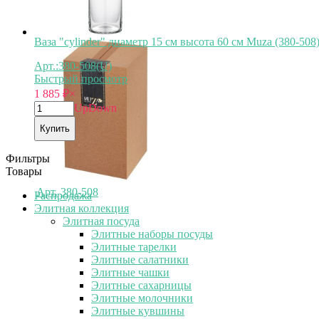
Ваза "cylinder" диаметр 15 см высота 60 см Muza (380-508
Арт.:380-508(U)
Быстрый просмотр
1 885
₽
×
Up
Down
Купить
Фильтры
Товары
Арт.
380-508
Распродажа
Элитная коллекция
Элитная посуда
Элитные наборы посуды
Элитные тарелки
Элитные салатники
Элитные чашки
Элитные сахарницы
Элитные молочники
Элитные кувшины