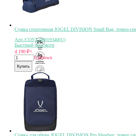
Сумка спортивная JOGEL DIVISION Small Bag, темно-си
Арт.:СОУТ-00019340(U)
Быстрый просмотр
4 190
₽
×
Up
Down
Купить
Арт.
СОУТ-00019340
Сумка для обуви JOGEL DIVISION Pro Shoebag, темно си