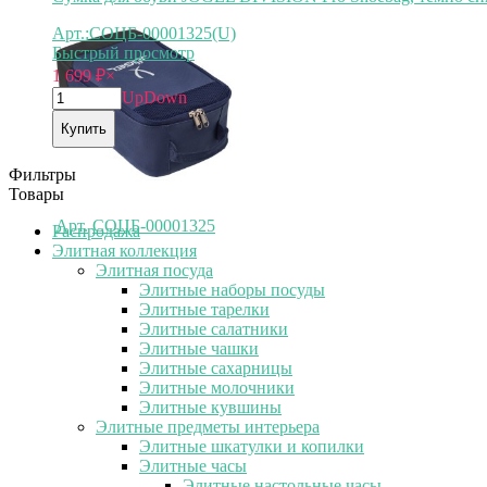
Арт.:СОЦБ-00001325(U)
Быстрый просмотр
1 699
₽
×
Up
Down
Купить
Фильтры
Товары
Арт.
СОЦБ-00001325
Распродажа
Элитная коллекция
Элитная посуда
Элитные наборы посуды
Элитные тарелки
Элитные салатники
Элитные чашки
Элитные сахарницы
Элитные молочники
Элитные кувшины
Элитные предметы интерьера
Элитные шкатулки и копилки
Элитные часы
Элитные настольные часы