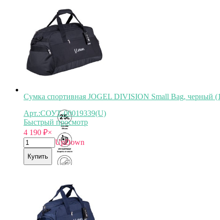
Арт.
СОУТ-00019338
Сумка спортивная JOGEL DIVISION Small Bag, черный (
Арт.:СОУТ-00019339(U)
Быстрый просмотр
4 190
₽
×
Up
Down
Купить
Арт.
СОУТ-00019339