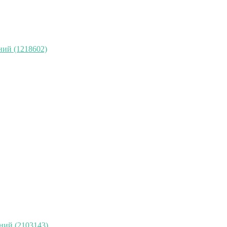
ний (1218602)
ний (2103143)