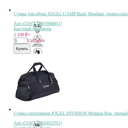
Сумка для обуви JOGEL CAMP Basic Shoebag, темно-сини
Арт.:СОУТ-00019680(U)
Быстрый просмотр
1 199
₽
×
Up
Down
Купить
Арт.
СОУТ-00019680
Сумка спортивная JOGEL DIVISION Medium Bag, черный
Арт.:СОУТ-00019337(U)