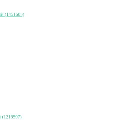
й (1451605)
 (1218597)