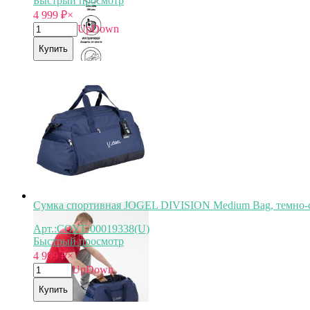
Быстрый просмотр
4 999
₽
×
Up
Down
Купить
Арт.
СОУТ-00019337
Сумка спортивная JOGEL DIVISION Medium Bag, темно-
Арт.:СОУТ-00019338(U)
Быстрый просмотр
4 999
₽
×
Up
Down
Купить