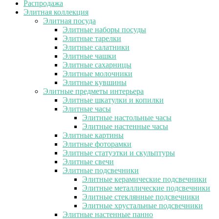
Распродажа
Элитная коллекция
Элитная посуда
Элитные наборы посуды
Элитные тарелки
Элитные салатники
Элитные чашки
Элитные сахарницы
Элитные молочники
Элитные кувшины
Элитные предметы интерьера
Элитные шкатулки и копилки
Элитные часы
Элитные настольные часы
Элитные настенные часы
Элитные картины
Элитные фоторамки
Элитные статуэтки и скульптуры
Элитные свечи
Элитные подсвечники
Элитные керамические подсвечники
Элитные металлические подсвечники
Элитные стеклянные подсвечники
Элитные хрустальные подсвечники
Элитные настенные панно