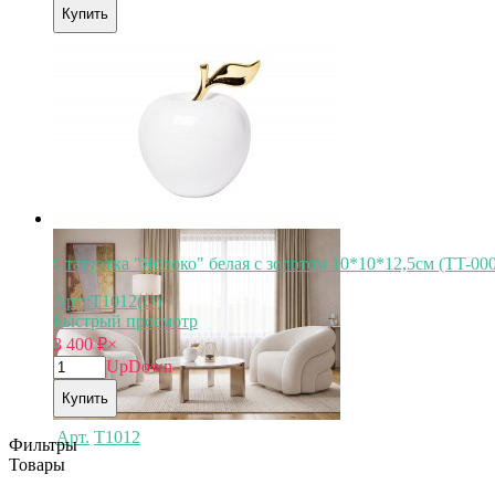
Купить
Статуэтка "Яблоко" белая с золотом 10*10*12,5см (TT-00
Арт.:T1012(U)
Быстрый просмотр
3 400
₽
×
Up
Down
Купить
Арт.
T1012
Фильтры
Товары