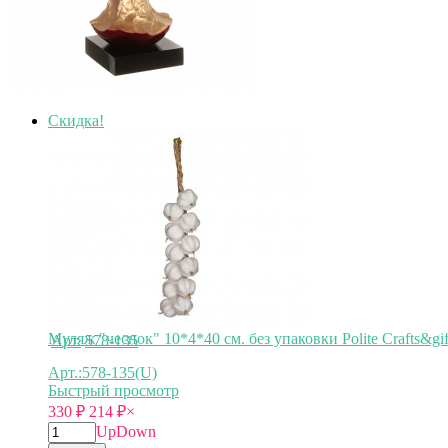
Скидка!
Муляж "чеснок" 10*4*40 см. без упаковки Polite Crafts&gif
Арт.
578-135
Арт.:578-135(U)
Быстрый просмотр
330
₽
214
₽
×
Up
Down