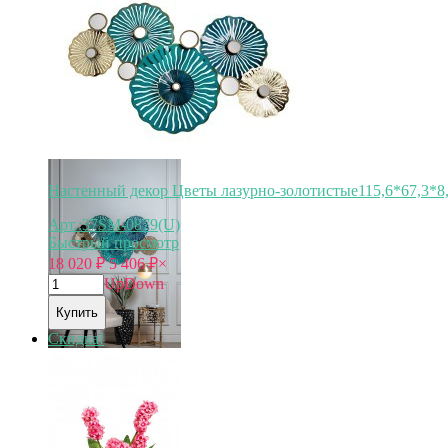
Настенный декор Цветы лазурно-золотистые115,6*67,3*8,
Арт.:37SM-0879(U)
Быстрый просмотр
18 020
₽
5 406
₽
×
Up
Down
Купить
Скидка!
Арт.
37SM-0879