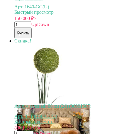
Арт.:1640-GC(U)
Быстрый просмотр
150 000
₽
×
Up
Down
Купить
Скидка!
Алиум зеленый 80 см (24) (00001607)
Арт.:8J-13RS0013(U)
Быстрый просмотр
830
₽
249
₽
×
Up
Down