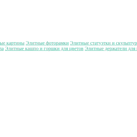
ые картины
Элитные фоторамки
Элитные статуэтки и скульпту
ла
Элитные кашпо и горшки для цветов
Элитные держатели для 