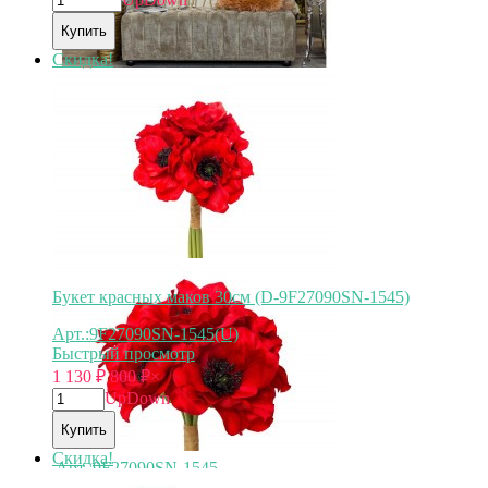
Купить
Скидка!
Арт.
8J-13RS0013
Букет красных маков 30см (D-9F27090SN-1545)
Арт.:9F27090SN-1545(U)
Быстрый просмотр
1 130
₽
800
₽
×
Up
Down
Купить
Скидка!
Арт.
9F27090SN-1545