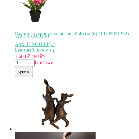
Гиацинт в горшочке розовый 40 см (6) (TT-00001392)
Арт.
8J-K0013/1
Арт.:8J-K0013/1(U)
Быстрый просмотр
1 600
₽
480
₽
×
Up
Down
Купить