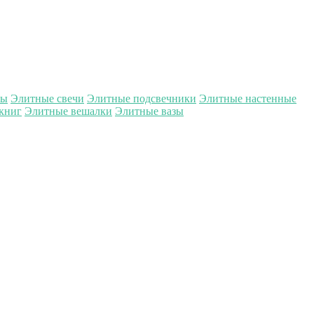
ры
Элитные свечи
Элитные подсвечники
Элитные настенные
книг
Элитные вешалки
Элитные вазы