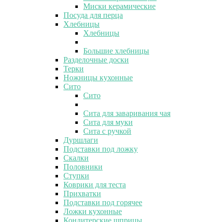
Миски керамические
Посуда для перца
Хлебницы
Хлебницы
Большие хлебницы
Разделочные доски
Терки
Ножницы кухонные
Сито
Сито
Сита для заваривания чая
Сита для муки
Сита с ручкой
Дуршлаги
Подставки под ложку
Скалки
Половники
Ступки
Коврики для теста
Прихватки
Подставки под горячее
Ложки кухонные
Кондитерские шприцы