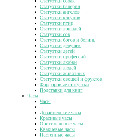
Статуэтки собак
Статуэтки балерин
Статуэтки ангелов
Статуэтки клоунов
Статуэтки птиц
Статуэтки лошадей
Статуэтки сов
Статуэтки богов и богинь
Статуэтки девушек
Статуэтки детей
Статуэтки профессий
Статуэтки любви
Статуэтки людей
Статуэтки животных
Статуэтки овощей и фруктов
Фарфоровые статуэтки
Подставки для книг
Часы
Часы
Дизайнерские часы
Красивые часы
Оригинальные часы
Кварцевые часы
Настенные часы