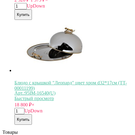
Up
Down
Купить
Блюдо с крышкой "Леопард" цвет хром d32*17см (TT-
00011199)
Арт.:95IM-16540(U)
Быстрый просмотр
18 800
₽
×
Up
Down
Купить
Товары