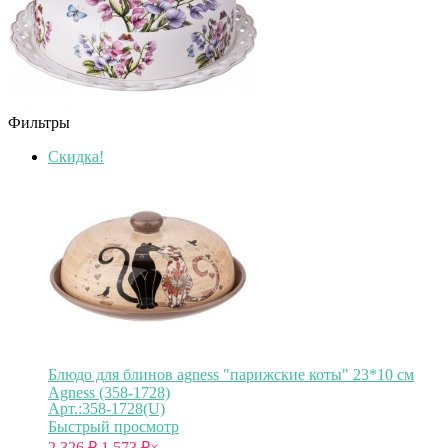
Фильтры
Скидка!
Блюдо для блинов agness "парижские коты" 23*10 см
Agness (358-1728)
Арт.:358-1728(U)
Быстрый просмотр
2 326
₽
1 573
₽
×