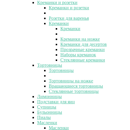
Креманки и розетки
Креманки и розетки
Розетки для варенья
Креманки
Креманки
Креманки на ножке
Креманки для десертов
Прозрачные креманки
Наборы креманок
Стеклянные креманки
Тортовницы
Тортовницы
Тортовницы на ножке
Вращающиеся тортовницы
Стеклянные тортовницы
Лимонницы
Подставки для яиц
Супницы
Бульонницы
Пиалы
Масленки
Масленки