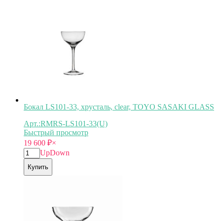
Бокал LS101-33, хрусталь, clear, TOYO SASAKI GLASS
Арт.:RMRS-LS101-33(U)
Быстрый просмотр
19 600
₽
×
Up
Down
Купить