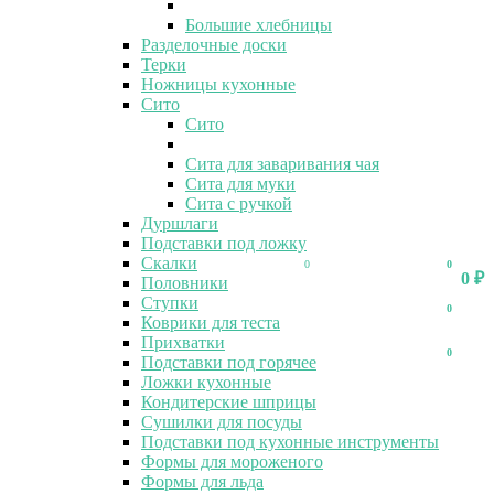
Большие хлебницы
Разделочные доски
Терки
Ножницы кухонные
Сито
Сито
Сита для заваривания чая
Сита для муки
Сита с ручкой
Дуршлаги
Подставки под ложку
Скалки
0
0
0
₽
Половники
Ступки
0
Коврики для теста
Прихватки
0
Подставки под горячее
Ложки кухонные
Кондитерские шприцы
Сушилки для посуды
Подставки под кухонные инструменты
Формы для мороженого
Формы для льда