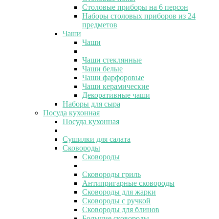
Столовые приборы на 6 персон
Наборы столовых приборов из 24
предметов
Чаши
Чаши
Чаши стеклянные
Чаши белые
Чаши фарфоровые
Чаши керамические
Декоративные чаши
Наборы для сыра
Посуда кухонная
Посуда кухонная
Сушилки для салата
Сковороды
Сковороды
Сковороды гриль
Антипригарные сковороды
Сковороды для жарки
Сковороды с ручкой
Сковороды для блинов
Большие сковороды