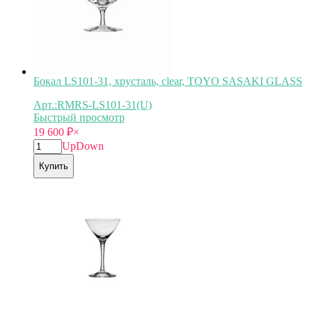
Бокал LS101-31, хрусталь, clear, TOYO SASAKI GLASS
Арт.:RMRS-LS101-31(U)
Быстрый просмотр
19 600
₽
×
Up
Down
Купить