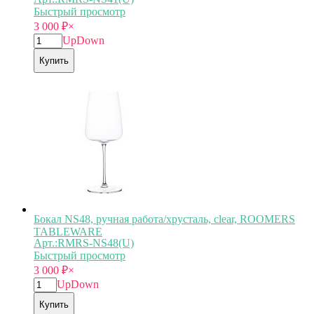
Быстрый просмотр
3 000
₽
×
Up
Down
Купить
Бокал NS48, ручная работа/хрусталь, clear, ROOMERS
TABLEWARE
Арт.:RMRS-NS48(U)
Быстрый просмотр
3 000
₽
×
Up
Down
Купить