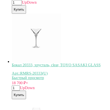
Up
Down
Купить
Бокал 20333, хрусталь, clear, TOYO SASAKI GLASS
Арт.:RMRS-20333(U)
Быстрый просмотр
18 700
₽
×
Up
Down
Купить