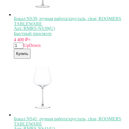
Бокал NS39, ручная работа/хрусталь, clear, ROOMERS
TABLEWARE
Арт.:RMRS-NS39(U)
Быстрый просмотр
4 400
₽
×
Up
Down
Купить
Бокал NS41, ручная работа/хрусталь, clear, ROOMERS
TABLEWARE
Арт.:RMRS-NS41(U)