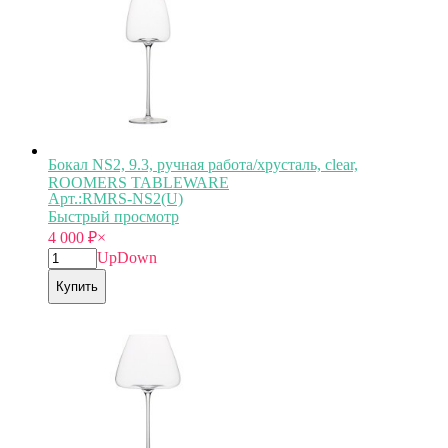
Бокал NS2, 9.3, ручная работа/хрусталь, clear,
ROOMERS TABLEWARE
Арт.:RMRS-NS2(U)
Быстрый просмотр
4 000
₽
×
Up
Down
Купить