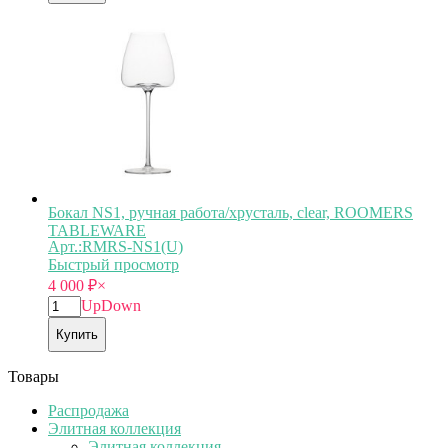
Бокал NS1, ручная работа/хрусталь, clear, ROOMERS
TABLEWARE
Арт.:RMRS-NS1(U)
Быстрый просмотр
4 000
₽
×
Up
Down
Купить
Товары
Распродажа
Элитная коллекция
Элитная коллекция