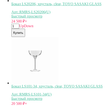
Бокал LS20206, хрусталь, clear, TOYO SASAKI GLASS
Арт.:RMRS-LS20206(U)
Быстрый просмотр
24 500
₽
×
Up
Down
Купить
Бокал LS101-34, хрусталь, clear, TOYO SASAKI GLASS
Арт.:RMRS-LS101-34(U)
Быстрый просмотр
20 500
₽
×