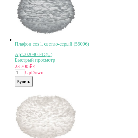
Плафон eos l, светло-серый (55096)
Арт.:02090-FD(U)
Быстрый просмотр
23 700
₽
×
Up
Down
Купить