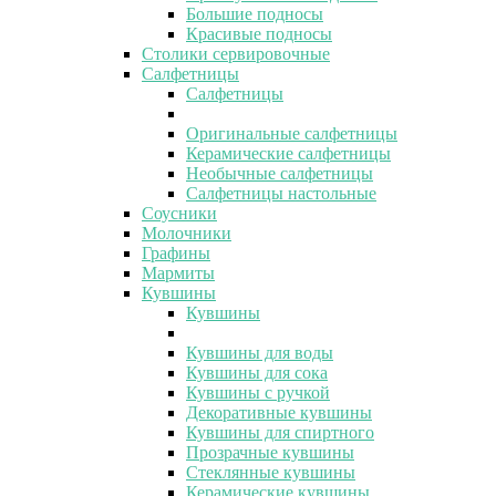
Большие подносы
Красивые подносы
Столики сервировочные
Салфетницы
Салфетницы
Оригинальные салфетницы
Керамические салфетницы
Необычные салфетницы
Салфетницы настольные
Соусники
Молочники
Графины
Мармиты
Кувшины
Кувшины
Кувшины для воды
Кувшины для сока
Кувшины с ручкой
Декоративные кувшины
Кувшины для спиртного
Прозрачные кувшины
Стеклянные кувшины
Керамические кувшины