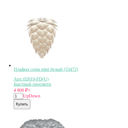
Плафон conia mini белый (53472)
Арт.:02019-FD(U)
Быстрый просмотр
4 800
₽
×
Up
Down
Купить