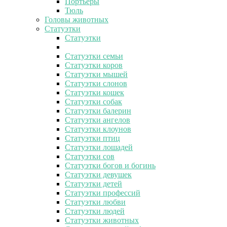
Портьеры
Тюль
Головы животных
Статуэтки
Статуэтки
Статуэтки семьи
Статуэтки коров
Статуэтки мышей
Статуэтки слонов
Статуэтки кошек
Статуэтки собак
Статуэтки балерин
Статуэтки ангелов
Статуэтки клоунов
Статуэтки птиц
Статуэтки лошадей
Статуэтки сов
Статуэтки богов и богинь
Статуэтки девушек
Статуэтки детей
Статуэтки профессий
Статуэтки любви
Статуэтки людей
Статуэтки животных