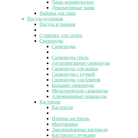
Чаши керамические
Декоративные чаши
Наборы для сыра
Посуда кухонная
Посуда кухонная
Сушилки для салата
Сковороды
Сковороды
Сковороды гриль
Антипригарные сковороды
Сковороды для жарки
Сковороды с ручкой
Сковороды для блинов
Большие сковороды
Металлические сковороды
Алюминиевые сковороды
Кастрюли
Кастрюли
Наборы кастрюль
Мантоварки
Эмалированные кастрюли
Кастрюли с ручками