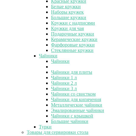
Красные кружки
Белые кружки
Наборы кружек
Большие кружки
Кружки с надписями
Кружки для чая
Подарочные кружки
Керамические кружки
Фарфоровые кружки
Стеклянные кружки
Чайники
Чайники
Чайники для плиты
Чайники 1 л
Чайники 2 л
Чайники 3 л
Чайники со свистком
Чайники для кипячения
Металлические чайники
Эмалированные чайники
Чайники с крышкой
Большие чайники
Турки
Товары для сервировки стола