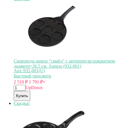
Сковорода agness "смайл" с антипригар.покрытием
диаметр=26.5 см. Agness (932-001)
Арт.:932-001(U)
Быстрый просмотр
2 510
₽
1 791
₽
×
Up
Down
Купить
Скидка!