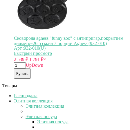
Сковорода agness "funny zoo" с антипригар.покрытием
диаметр=26.5 см.на 7 порций Agness (932-010)
Арт.:932-010(U)
Быстрый просмотр
2 539
₽
1 791
₽
×
Up
Down
Купить
Товары
Распродажа
Элитная коллекция
Элитная коллекция
Элитная посуда
Элитная посуда