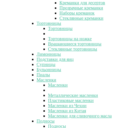
Креманки для десертов
Прозрачные креманки
Наборы креманок
Стеклянные креманки
Тортовницы
Тортовницы
Тортовницы на ножке
Вращающиеся тортовницы
Стеклянные тортовницы
Лимонницы
Подставки для яиц
Супницы
Бульонницы
Пиалы
Масленки
Масленки
Металлические масленки
Пластиковые масленки
Масленки из Чехии
Масленки из Китая
Масленки для сливочного масла
Подносы
Подносы