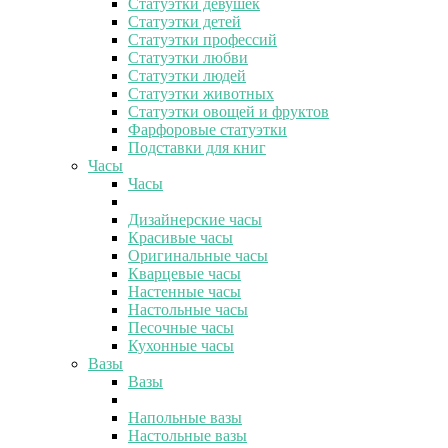
Статуэтки девушек
Статуэтки детей
Статуэтки профессий
Статуэтки любви
Статуэтки людей
Статуэтки животных
Статуэтки овощей и фруктов
Фарфоровые статуэтки
Подставки для книг
Часы
Часы
Дизайнерские часы
Красивые часы
Оригинальные часы
Кварцевые часы
Настенные часы
Настольные часы
Песочные часы
Кухонные часы
Вазы
Вазы
Напольные вазы
Настольные вазы