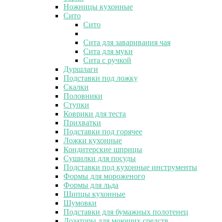
Ножницы кухонные
Сито
Сито
Сита для заваривания чая
Сита для муки
Сита с ручкой
Дуршлаги
Подставки под ложку
Скалки
Половники
Ступки
Коврики для теста
Прихватки
Подставки под горячее
Ложки кухонные
Кондитерские шприцы
Сушилки для посуды
Подставки под кухонные инструменты
Формы для мороженого
Формы для льда
Щипцы кухонные
Шумовки
Подставки для бумажных полотенец
Дозаторы для моющих средств