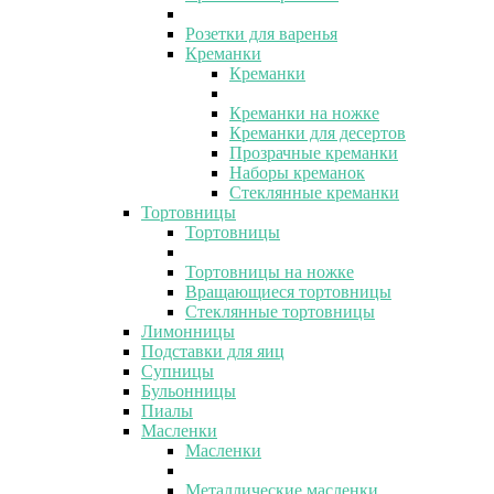
Розетки для варенья
Креманки
Креманки
Креманки на ножке
Креманки для десертов
Прозрачные креманки
Наборы креманок
Стеклянные креманки
Тортовницы
Тортовницы
Тортовницы на ножке
Вращающиеся тортовницы
Стеклянные тортовницы
Лимонницы
Подставки для яиц
Супницы
Бульонницы
Пиалы
Масленки
Масленки
Металлические масленки