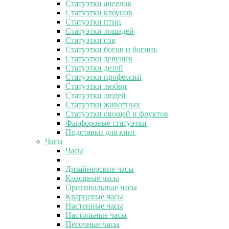
Статуэтки ангелов
Статуэтки клоунов
Статуэтки птиц
Статуэтки лошадей
Статуэтки сов
Статуэтки богов и богинь
Статуэтки девушек
Статуэтки детей
Статуэтки профессий
Статуэтки любви
Статуэтки людей
Статуэтки животных
Статуэтки овощей и фруктов
Фарфоровые статуэтки
Подставки для книг
Часы
Часы
Дизайнерские часы
Красивые часы
Оригинальные часы
Кварцевые часы
Настенные часы
Настольные часы
Песочные часы