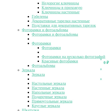
Недорогие ключницы
Ключницы в прихожую
Ключницы настенные
Гобелены
Декоративные тарелки настенные
Подставки для декоративных тарелок
Фоторамки и фотоальбомы
Фоторамки и фотоальбомы
Фоторамки
Фоторамки
Фоторамки на несколько фотографий
0
0
Красивые фоторамки
0
₽
Фотоальбомы
Зеркала
0
Зеркала
0
Настольные зеркала
Настенные зеркала
Напольные зеркала
Подарочные зеркала
Прямоугольные зеркала
Круглые зеркала
Шкатулки