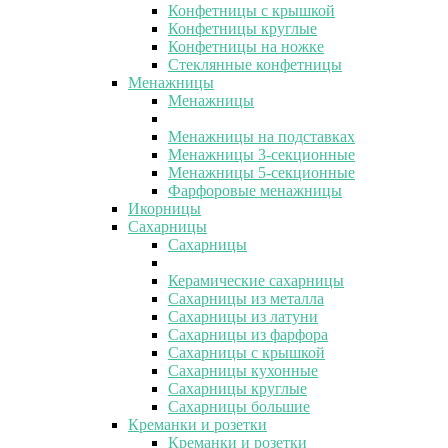
Конфетницы с крышкой
Конфетницы круглые
Конфетницы на ножке
Стеклянные конфетницы
Менажницы
Менажницы
Менажницы на подставках
Менажницы 3-секционные
Менажницы 5-секционные
Фарфоровые менажницы
Икорницы
Сахарницы
Сахарницы
Керамические сахарницы
Сахарницы из металла
Сахарницы из латуни
Сахарницы из фарфора
Сахарницы с крышкой
Сахарницы кухонные
Сахарницы круглые
Сахарницы большие
Креманки и розетки
Креманки и розетки