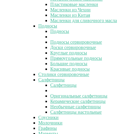
Пластиковые масленки
Масленки из Чехии
Масленки из Китая
Масленки для сливочного масла
Подносы
Подносы
Подносы сервировочные
Доски сервировочные
Круглые подносы
Прямоугольные подносы
Большие подносы
Красивые подносы
Столики сервировочные
Салфетницы
Салфетницы
Оригинальные салфетницы
Керамические салфетницы
Необычные салфетницы
Салфетницы настольные
Соусники
Молочники
Графины
Мармиты