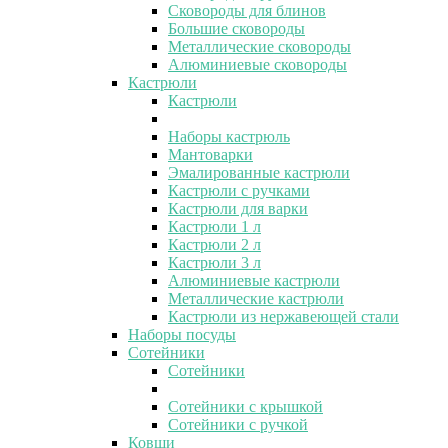
Сковороды для блинов
Большие сковороды
Металлические сковороды
Алюминиевые сковороды
Кастрюли
Кастрюли
Наборы кастрюль
Мантоварки
Эмалированные кастрюли
Кастрюли с ручками
Кастрюли для варки
Кастрюли 1 л
Кастрюли 2 л
Кастрюли 3 л
Алюминиевые кастрюли
Металлические кастрюли
Кастрюли из нержавеющей стали
Наборы посуды
Сотейники
Сотейники
Сотейники с крышкой
Сотейники с ручкой
Ковши