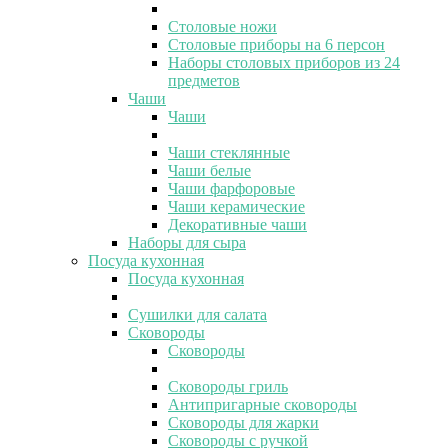
Столовые ножи
Столовые приборы на 6 персон
Наборы столовых приборов из 24
предметов
Чаши
Чаши
Чаши стеклянные
Чаши белые
Чаши фарфоровые
Чаши керамические
Декоративные чаши
Наборы для сыра
Посуда кухонная
Посуда кухонная
Сушилки для салата
Сковороды
Сковороды
Сковороды гриль
Антипригарные сковороды
Сковороды для жарки
Сковороды с ручкой