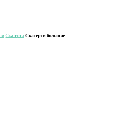
ни
Скатерти
Скатерти большие