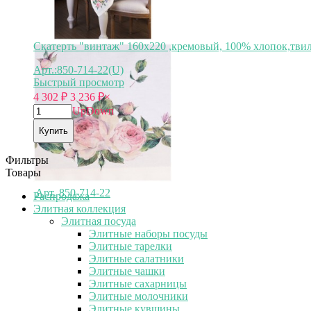
Скатерть "винтаж" 160х220 ,кремовый, 100% хлопок,твил 
Арт.:850-714-22(U)
Быстрый просмотр
4 302
₽
3 236
₽
×
Up
Down
Купить
Фильтры
Товары
Арт.
850-714-22
Распродажа
Элитная коллекция
Элитная посуда
Элитные наборы посуды
Элитные тарелки
Элитные салатники
Элитные чашки
Элитные сахарницы
Элитные молочники
Элитные кувшины