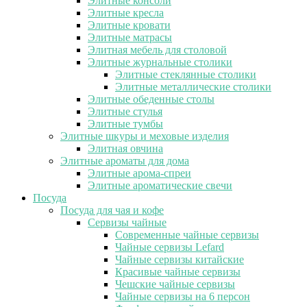
Элитные консоли
Элитные кресла
Элитные кровати
Элитные матрасы
Элитная мебель для столовой
Элитные журнальные столики
Элитные стеклянные столики
Элитные металлические столики
Элитные обеденные столы
Элитные стулья
Элитные тумбы
Элитные шкуры и меховые изделия
Элитная овчина
Элитные ароматы для дома
Элитные арома-спреи
Элитные ароматические свечи
Посуда
Посуда для чая и кофе
Сервизы чайные
Современные чайные сервизы
Чайные сервизы Lefard
Чайные сервизы китайские
Красивые чайные сервизы
Чешские чайные сервизы
Чайные сервизы на 6 персон