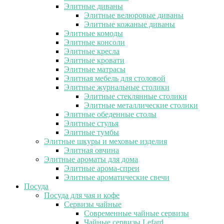
Элитные диваны
Элитные велюровые диваны
Элитные кожаные диваны
Элитные комоды
Элитные консоли
Элитные кресла
Элитные кровати
Элитные матрасы
Элитная мебель для столовой
Элитные журнальные столики
Элитные стеклянные столики
Элитные металлические столики
Элитные обеденные столы
Элитные стулья
Элитные тумбы
Элитные шкуры и меховые изделия
Элитная овчина
Элитные ароматы для дома
Элитные арома-спреи
Элитные ароматические свечи
Посуда
Посуда для чая и кофе
Сервизы чайные
Современные чайные сервизы
Чайные сервизы Lefard