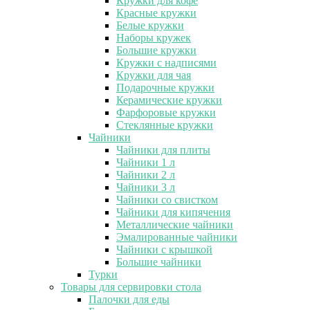
Кружки для кофе
Красные кружки
Белые кружки
Наборы кружек
Большие кружки
Кружки с надписями
Кружки для чая
Подарочные кружки
Керамические кружки
Фарфоровые кружки
Стеклянные кружки
Чайники
Чайники для плиты
Чайники 1 л
Чайники 2 л
Чайники 3 л
Чайники со свистком
Чайники для кипячения
Металлические чайники
Эмалированные чайники
Чайники с крышкой
Большие чайники
Турки
Товары для сервировки стола
Палочки для еды