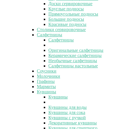
Доски сервировочные
Круглые подносы
Прямоугольные подносы
Большие подносы
Красивые подносы
Столики сервировочные
Салфетницы
Салфетницы
Оригинальные салфетницы
Керамические салфетницы
Необычные салфетницы
Салфетницы настольные
Соусники
Молочники
Графины
Мармиты
Кувшины
Кувшины
Кувшины для воды
Кувшины для сока
Кувшины с ручкой
Декоративные кувшины
Кувшины для спиртного