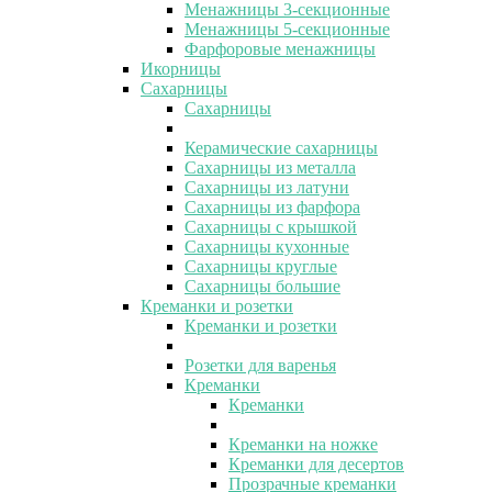
Менажницы 3-секционные
Менажницы 5-секционные
Фарфоровые менажницы
Икорницы
Сахарницы
Сахарницы
Керамические сахарницы
Сахарницы из металла
Сахарницы из латуни
Сахарницы из фарфора
Сахарницы с крышкой
Сахарницы кухонные
Сахарницы круглые
Сахарницы большие
Креманки и розетки
Креманки и розетки
Розетки для варенья
Креманки
Креманки
Креманки на ножке
Креманки для десертов
Прозрачные креманки