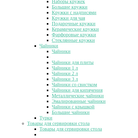
Наборы кружек
Большие кружки
Кружки с надписями
Кружки для чая
Подарочные кружки
Керамические кружки
Фарфоровые кружки
Стеклянные кружки
Чайники
Чайники
Чайники для плиты
Чайники 1 л
Чайники 2 л
Чайники 3 л
Чайники со свистком
Чайники для кипячения
Металлические чайники
Эмалированные чайники
Чайники с крышкой
Большие чайники
Турки
Товары для сервировки стола
Товары для сервировки стола