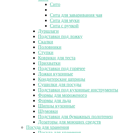
Сито
Сита для заваривания чая
Сита для муки
Сита с ручкой
Дуршлаги
Подставки под ложку
Скалки
Половники
Ступки
Коврики для теста
Прихватки
Подставки под горячее
Ложки кухонные
Кондитерские шприцы
Сушилки для посуды
Подставки под кухонные инструменты
Формы для мороженого
Формы для льда
Щипцы кухонные
Шумовки
Подставки для бумажных полотенец
Дозаторы для моющих средств
Посуда для хранения
Посуда для хранения