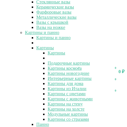
Стеклянные вазы
Керамические вазы
Фарфоровые вазы
Металлические вазы
Вазы с крышкой
Вазы на ножке
Картины и панно
Картины и панно
Картины
Картины
Подарочные картины
Картины космоса
0
0
0
₽
Картины новогодние
Интерьерные картины
0
Картины для дома
Картины из Италии
0
Картины с цветами
Картины с животными
Картины на стену
Картины на холсте
Модульные картины
Картины со стразами
Панно