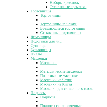
Наборы креманок
Стеклянные креманки
Тортовницы
Тортовницы
Тортовницы на ножке
Вращающиеся тортовницы
Стеклянные тортовницы
Лимонницы
Подставки для яиц
Супницы
Бульонницы
Пиалы
Масленки
Масленки
Металлические масленки
Пластиковые масленки
Масленки из Чехии
Масленки из Китая
Масленки для сливочного масла
Подносы
Подносы
Подносы сервировочные