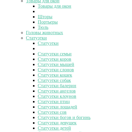
Товары для окон
Товары для окон
Шторы
Портьеры
Тюль
Головы животных
Статуэтки
Статуэтки
Статуэтки семьи
Статуэтки коров
Статуэтки мышей
Статуэтки слонов
Статуэтки кошек
Статуэтки собак
Статуэтки балерин
Статуэтки ангелов
Статуэтки клоунов
Статуэтки птиц
Статуэтки лошадей
Статуэтки сов
Статуэтки богов и богинь
Статуэтки девушек
Статуэтки детей