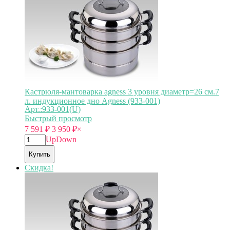
Кастрюля-мантоварка agness 3 уровня диаметр=26 см.7
л. индукционное дно Agness (933-001)
Арт.:933-001(U)
Быстрый просмотр
7 591
₽
3 950
₽
×
Up
Down
Купить
Скидка!