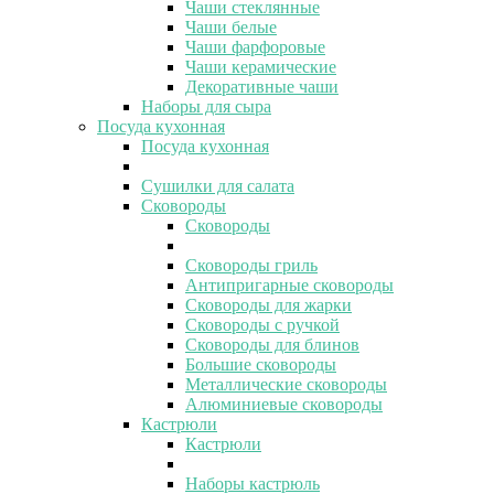
Чаши стеклянные
Чаши белые
Чаши фарфоровые
Чаши керамические
Декоративные чаши
Наборы для сыра
Посуда кухонная
Посуда кухонная
Сушилки для салата
Сковороды
Сковороды
Сковороды гриль
Антипригарные сковороды
Сковороды для жарки
Сковороды с ручкой
Сковороды для блинов
Большие сковороды
Металлические сковороды
Алюминиевые сковороды
Кастрюли
Кастрюли
Наборы кастрюль