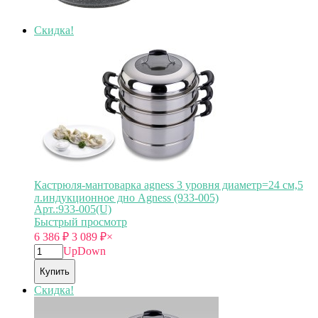
Скидка!
Кастрюля-мантоварка agness 3 уровня диаметр=24 см,5
л.индукционное дно Agness (933-005)
Арт.:933-005(U)
Быстрый просмотр
6 386
₽
3 089
₽
×
Up
Down
Купить
Скидка!