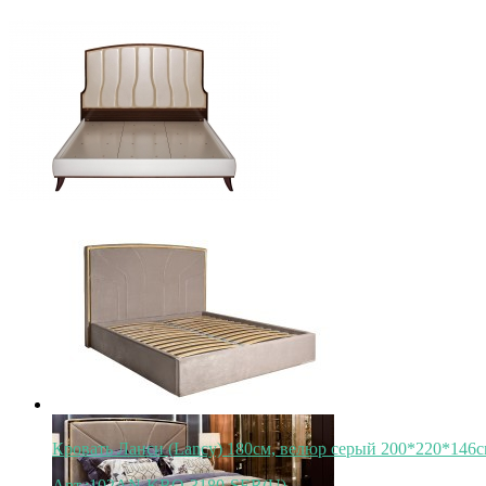
Кровать Ланси (Lancy) 180см, велюр серый 200*220*146с
Арт.:102AN-KRO-3180-SER(U)