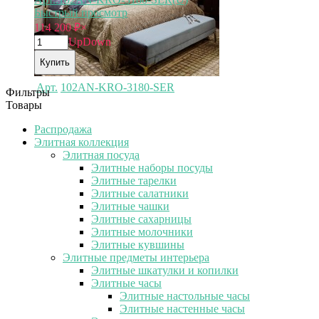
Быстрый просмотр
114 200
₽
×
Up
Down
Купить
Арт.
102AN-KRO-3180-SER
Фильтры
Товары
Распродажа
Элитная коллекция
Элитная посуда
Элитные наборы посуды
Элитные тарелки
Элитные салатники
Элитные чашки
Элитные сахарницы
Элитные молочники
Элитные кувшины
Элитные предметы интерьера
Элитные шкатулки и копилки
Элитные часы
Элитные настольные часы
Элитные настенные часы