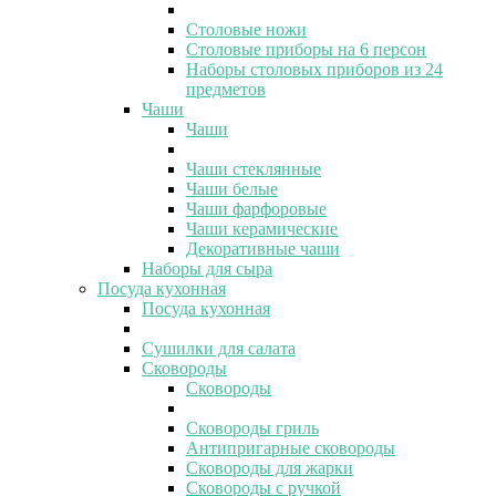
Столовые ножи
Столовые приборы на 6 персон
Наборы столовых приборов из 24
предметов
Чаши
Чаши
Чаши стеклянные
Чаши белые
Чаши фарфоровые
Чаши керамические
Декоративные чаши
Наборы для сыра
Посуда кухонная
Посуда кухонная
Сушилки для салата
Сковороды
Сковороды
Сковороды гриль
Антипригарные сковороды
Сковороды для жарки
Сковороды с ручкой