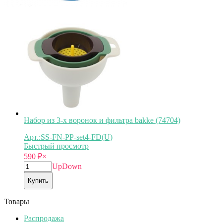
Набор из 3-х воронок и фильтра bakke (74704)
Арт.:SS-FN-PP-set4-FD(U)
Быстрый просмотр
590
₽
×
Up
Down
Купить
Товары
Распродажа