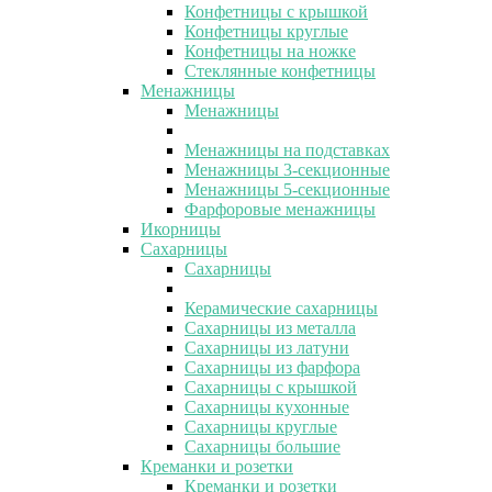
Конфетницы с крышкой
Конфетницы круглые
Конфетницы на ножке
Стеклянные конфетницы
Менажницы
Менажницы
Менажницы на подставках
Менажницы 3-секционные
Менажницы 5-секционные
Фарфоровые менажницы
Икорницы
Сахарницы
Сахарницы
Керамические сахарницы
Сахарницы из металла
Сахарницы из латуни
Сахарницы из фарфора
Сахарницы с крышкой
Сахарницы кухонные
Сахарницы круглые
Сахарницы большие
Креманки и розетки
Креманки и розетки