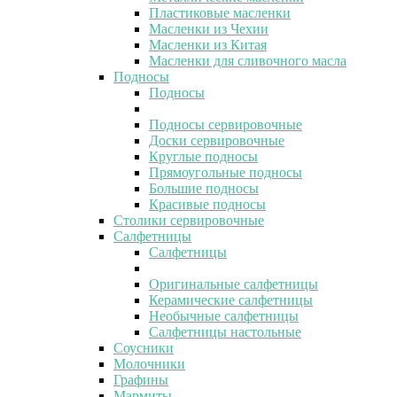
Пластиковые масленки
Масленки из Чехии
Масленки из Китая
Масленки для сливочного масла
Подносы
Подносы
Подносы сервировочные
Доски сервировочные
Круглые подносы
Прямоугольные подносы
Большие подносы
Красивые подносы
Столики сервировочные
Салфетницы
Салфетницы
Оригинальные салфетницы
Керамические салфетницы
Необычные салфетницы
Салфетницы настольные
Соусники
Молочники
Графины
Мармиты