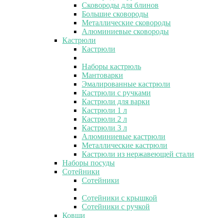
Сковороды для блинов
Большие сковороды
Металлические сковороды
Алюминиевые сковороды
Кастрюли
Кастрюли
Наборы кастрюль
Мантоварки
Эмалированные кастрюли
Кастрюли с ручками
Кастрюли для варки
Кастрюли 1 л
Кастрюли 2 л
Кастрюли 3 л
Алюминиевые кастрюли
Металлические кастрюли
Кастрюли из нержавеющей стали
Наборы посуды
Сотейники
Сотейники
Сотейники с крышкой
Сотейники с ручкой
Ковши