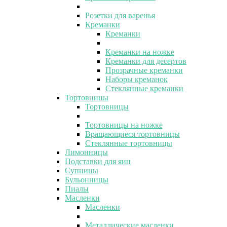
Розетки для варенья
Креманки
Креманки
Креманки на ножке
Креманки для десертов
Прозрачные креманки
Наборы креманок
Стеклянные креманки
Тортовницы
Тортовницы
Тортовницы на ножке
Вращающиеся тортовницы
Стеклянные тортовницы
Лимонницы
Подставки для яиц
Супницы
Бульонницы
Пиалы
Масленки
Масленки
Металлические масленки