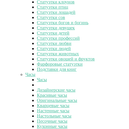
Статуэтки клоунов
Статуэтки птиц
Статуэтки лошадей
Статуэтки сов
Статуэтки богов и богинь
Статуэтки девушек
Статуэтки детей
Статуэтки профессий
Статуэтки любви
Статуэтки людей
Статуэтки животных
Статуэтки овощей и фруктов
Фарфоровые статуэтки
Подставки для книг
Часы
Часы
Дизайнерские часы
Красивые часы
Оригинальные часы
Кварцевые часы
Настенные часы
Настольные часы
Песочные часы
Кухонные часы