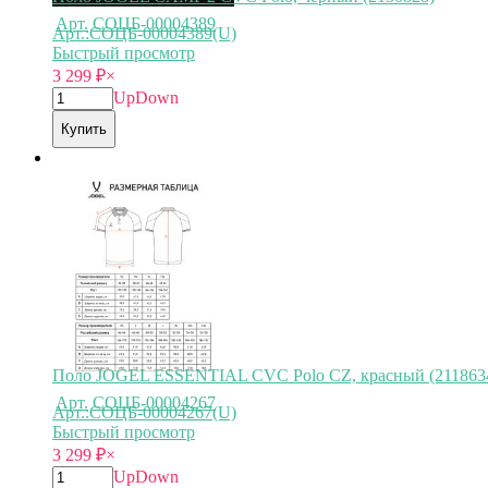
Арт.
СОЦБ-00004389
Арт.:СОЦБ-00004389(U)
Быстрый просмотр
3 299
₽
×
Up
Down
Купить
Поло JOGEL ESSENTIAL CVC Polo CZ, красный (211863
Арт.
СОЦБ-00004267
Арт.:СОЦБ-00004267(U)
Быстрый просмотр
3 299
₽
×
Up
Down