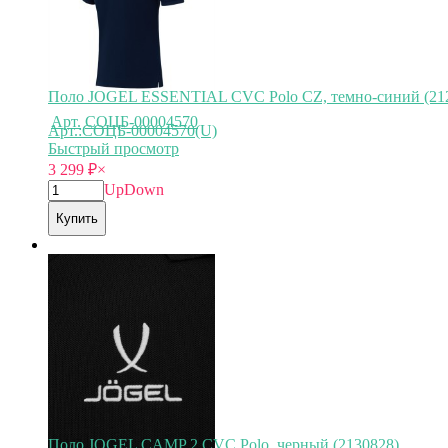
Поло JOGEL ESSENTIAL CVC Polo CZ, темно-синий (21
Арт.
СОЦБ-00004570
Арт.:СОЦБ-00004570(U)
Быстрый просмотр
3 299
₽
×
Up
Down
Купить
Поло JOGEL CAMP 2 CVC Polo, черный (2130828)