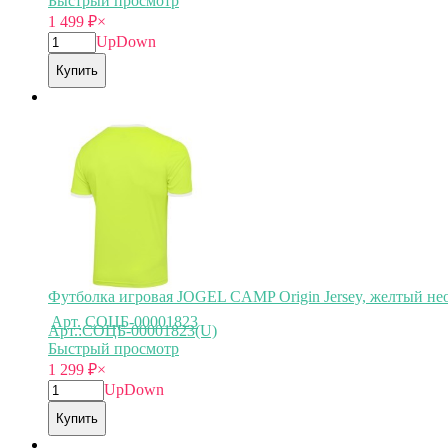
Быстрый просмотр
1 499
₽
×
Up
Down
Купить
Футболка игровая JOGEL CAMP Origin Jersey, желтый нео
Арт.
СОЦБ-00001823
Арт.:СОЦБ-00001823(U)
Быстрый просмотр
1 299
₽
×
Up
Down
Купить