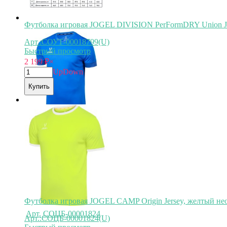
Футболка игровая JOGEL DIVISION PerFormDRY Union Je
Арт.:СОУТ-00018799(U)
Быстрый просмотр
2 199
₽
×
Up
Down
Купить
Арт.
СОУТ-00018799
Футболка игровая JOGEL CAMP Origin Jersey, желтый нео
Арт.
СОЦБ-00001824
Арт.:СОЦБ-00001824(U)