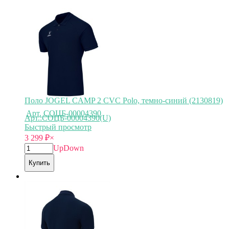
Поло JOGEL CAMP 2 CVC Polo, темно-синий (2130819)
Арт.
СОЦБ-00004390
Арт.:СОЦБ-00004390(U)
Быстрый просмотр
3 299
₽
×
Up
Down
Купить