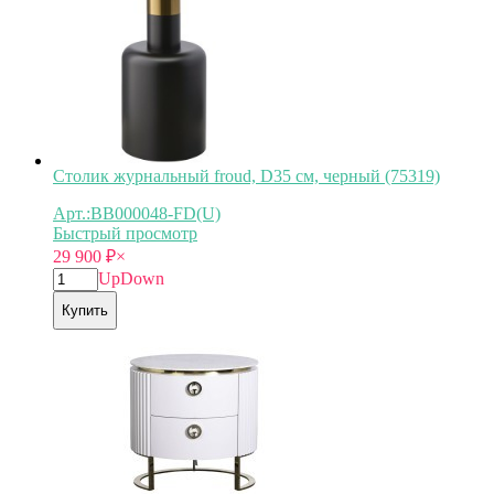
Столик журнальный froud, D35 см, черный (75319)
Арт.:BB000048-FD(U)
Быстрый просмотр
29 900
₽
×
Up
Down
Купить