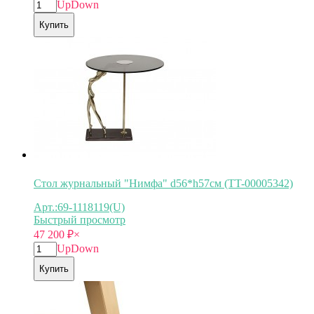
Up
Down
Купить
Стол журнальный "Нимфа" d56*h57см (TT-00005342)
Арт.:69-1118119(U)
Быстрый просмотр
47 200
₽
×
Up
Down
Купить