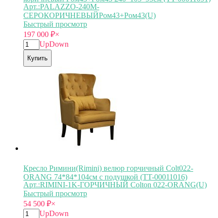
Арт.:PALAZZO-240M-
СЕРОКОРИЧНЕВЫЙРом43+Ром43(U)
Быстрый просмотр
197 000
₽
×
Up
Down
Купить
Кресло Римини(Rimini) велюр горчичный Colt022-
ORANG 74*84*104см с подушкой (TT-00011016)
Арт.:RIMINI-1K-ГОРЧИЧНЫЙ Colton 022-ORANG(U)
Быстрый просмотр
54 500
₽
×
Up
Down