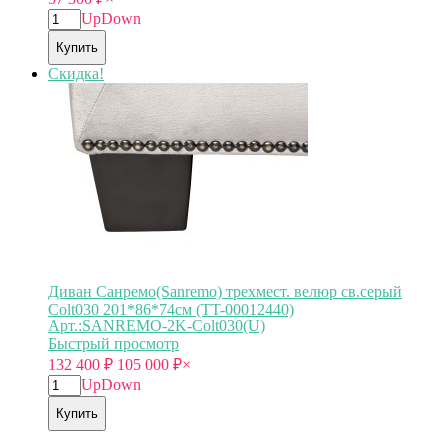
Up
Down
Купить
Скидка!
Диван Санремо(Sanremo) трехмест. велюр св.серый
Colt030 201*86*74см (TT-00012440)
Арт.:SANREMO-2K-Colt030(U)
Быстрый просмотр
132 400
₽
105 000
₽
×
Up
Down
Купить