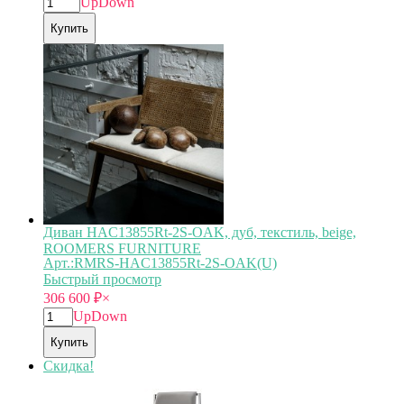
Up
Down
Купить
Диван HAC13855Rt-2S-OAK, дуб, текстиль, beige,
ROOMERS FURNITURE
Арт.:RMRS-HAC13855Rt-2S-OAK(U)
Быстрый просмотр
306 600
₽
×
Up
Down
Купить
Скидка!