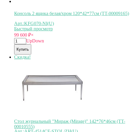
Консоль 2 ящика белая/хром 120*42*77см (TT-00009165)
Арт.:KFG070-NI(U)
Быстрый просмотр
99 600
₽
×
Up
Down
Купить
Скидка!
Стол журнальный "Мираж (Mirage)" 142*76*46см (TT-
00010555)
Арт.:ART-4514CF-STOL/ZH(U)