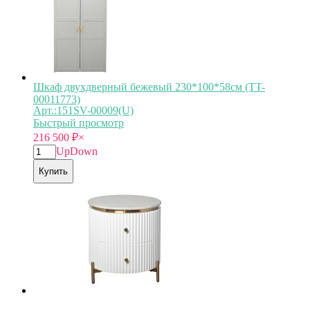
Шкаф двухдверный бежевый 230*100*58см (TT-
00011773)
Арт.:151SV-00009(U)
Быстрый просмотр
216 500
₽
×
Up
Down
Купить