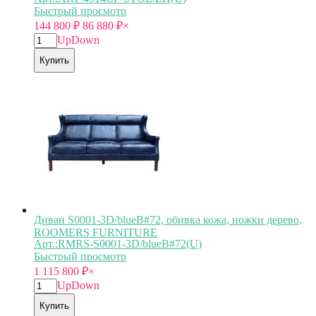
Быстрый просмотр
144 800
₽
86 880
₽
×
Up
Down
Купить
Диван S0001-3D/blueB#72, обивка кожа, ножки дерево,
ROOMERS FURNITURE
Арт.:RMRS-S0001-3D/blueB#72(U)
Быстрый просмотр
1 115 800
₽
×
Up
Down
Купить