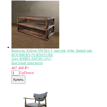
Консоль Хейди SW581-1, массив дуба, fumed oak,
ROOMERS FURNITURE
Арт.:RMRS-SW581-1(U)
Быстрый просмотр
407 400
₽
×
Up
Down
Купить