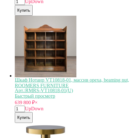
Up
Down
Купить
Шкаф Нотаир VT10818-01, массив ореха, beaming nut,
ROOMERS FURNITURE
Арт.:RMRS-VT10818-01(U)
Быстрый просмотр
639 800
₽
×
Up
Down
Купить