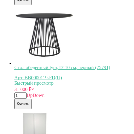
Стол обеденный tyra, D110 см, черный (75791)
Арт.:BB0000119-FD(U)
Быстрый просмотр
31 000
₽
×
Up
Down
Купить