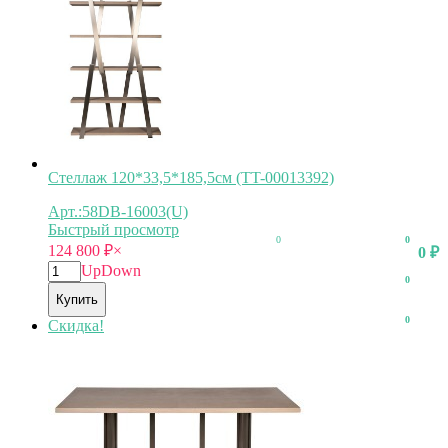
Стеллаж 120*33,5*185,5см (TT-00013392)
Арт.:58DB-16003(U)
Быстрый просмотр
0
0
124 800
₽
×
0
₽
Up
Down
0
Купить
0
Скидка!