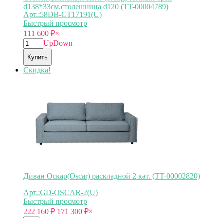
d138*33см,столешница d120 (TT-00004789)
Арт.:58DB-CT17191(U)
Быстрый просмотр
111 600
₽
×
Up
Down
Купить
Скидка!
Диван Оскар(Oscar) раскладной 2 кат. (TT-00002820)
Арт.:GD-OSCAR-2(U)
Быстрый просмотр
222 160
₽
171 300
₽
×