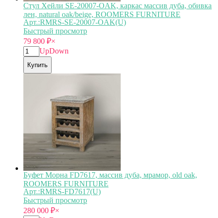
Стул Хейли SE-20007-OAK, каркас массив дуба, обивка
лен, natural oak/beige, ROOMERS FURNITURE
Арт.:RMRS-SE-20007-OAK(U)
Быстрый просмотр
79 800
₽
×
Up
Down
Купить
Буфет Морна FD7617, массив дуба, мрамор, old oak,
ROOMERS FURNITURE
Арт.:RMRS-FD7617(U)
Быстрый просмотр
280 000
₽
×