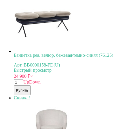
Банкетка pea, велюр, бежевая/темно-синяя (76125)
Арт.:BB0000158-FD(U)
Быстрый просмотр
24 900
₽
×
Up
Down
Купить
Скидка!