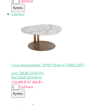
Up
Down
Купить
Скидка!
Стол журнальный 70*82*36см (TT-00012387)
Арт.:58DB-23187(U)
Быстрый просмотр
134 800
₽
67 400
₽
×
Up
Down
Купить