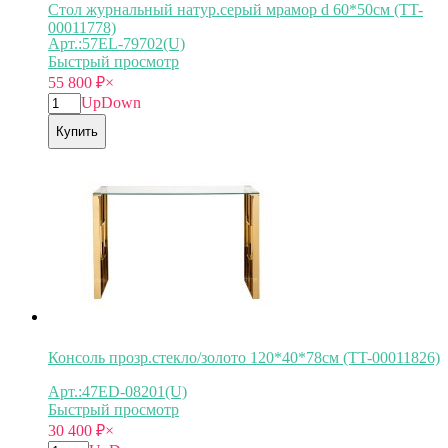
Стол журнальный натур.серый мрамор d 60*50см (TT-
00011778)
Арт.:57EL-79702(U)
Быстрый просмотр
55 800
₽
×
Up
Down
Купить
Консоль прозр.стекло/золото 120*40*78см (TT-00011826)
Арт.:47ED-08201(U)
Быстрый просмотр
30 400
₽
×