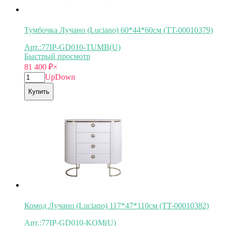
Тумбочка Лучано (Luciano) 60*44*60см (TT-00010379)
Арт.:77IP-GD010-TUMB(U)
Быстрый просмотр
81 400
₽
×
Up
Down
Купить
Комод Лучано (Luciano) 117*47*110см (TT-00010382)
Арт.:77IP-GD010-KOM(U)