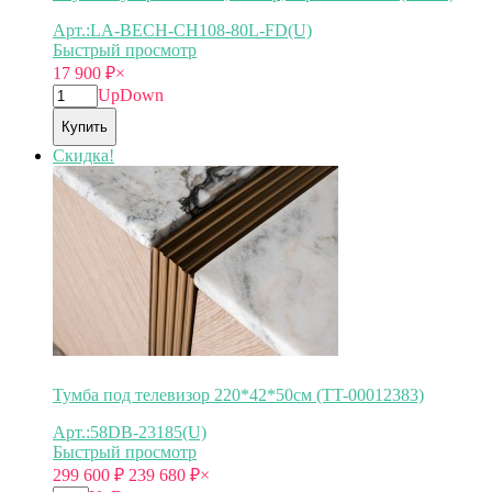
Арт.:LA-BECH-CH108-80L-FD(U)
Быстрый просмотр
17 900
₽
×
Up
Down
Купить
Скидка!
Тумба под телевизор 220*42*50см (TT-00012383)
Арт.:58DB-23185(U)
Быстрый просмотр
299 600
₽
239 680
₽
×