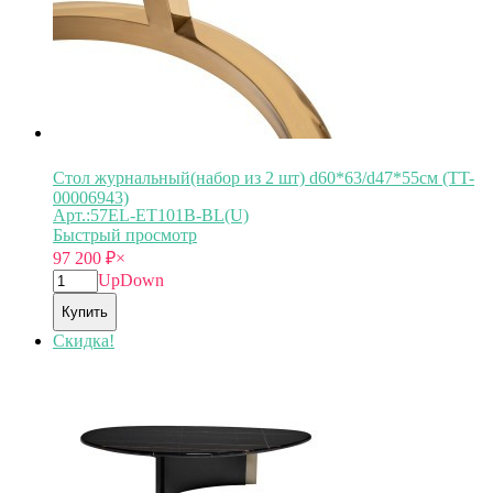
Стол журнальный(набор из 2 шт) d60*63/d47*55см (TT-
00006943)
Арт.:57EL-ET101В-BL(U)
Быстрый просмотр
97 200
₽
×
Up
Down
Купить
Скидка!