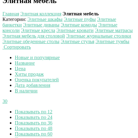
Элитная мебель
Главная
Элитная коллекция
Элитная мебель
Категории
:
Элитные шкафы
Элитные пуфы
Элитные
банкетки
Элитные диваны
Элитные комоды
Элитные
консоли
Элитные кресла
Элитные кровати
Элитные матрасы
Элитная мебель для столовой
Элитные журнальные столики
Элитные обеденные столы
Элитные стулья
Элитные тумбы
Сортировать
Новые и популярные
Название
Цена
Хиты продаж
Оценка покупателей
Дата добавления
В наличии
30
Показывать по 12
Показывать по 24
Показывать по 36
Показывать по 48
Показывать по 60