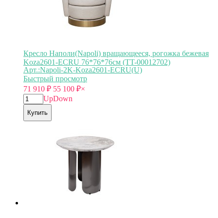
Кресло Наполи(Napoli) вращающееся, рогожка бежевая
Koza2601-ECRU 76*76*76см (TT-00012702)
Арт.:Napoli-2K-Koza2601-ECRU(U)
Быстрый просмотр
71 910
₽
55 100
₽
×
Up
Down
Купить