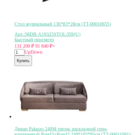
Стол журнальный 136*83*28см (TT-00010655)
Арт.:58DB-A19325STOL/ZH(U)
Быстрый просмотр
131 200
₽
91 840
₽
×
Up
Down
Купить
Диван Palazzo 240М трехм. раскладной серо-
коричневый Ром43+Ром43 240*105*95см (TT-00011091)