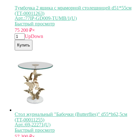
Тумбочка 2 ящика с мраморной столешницей d51*55см
(TT-00011263)
Арт.:77IP-GD009-TUMB/1(U)
Быстрый просмотр
75 200
₽
×
Up
Down
Купить
Стол журнальный "Бабочки (Butterflies)" d55*h62,5см
(TT-00011255)
Арт.:69-22271(U)
Быстрый просмотр
57 300
₽
×