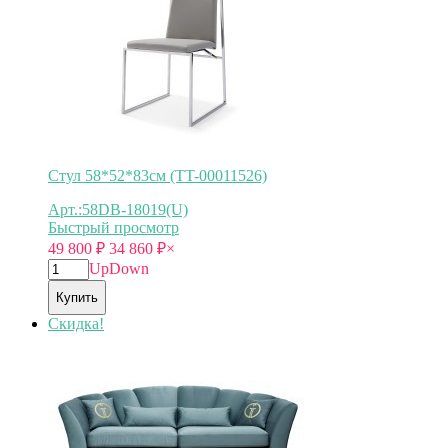
Стул 58*52*83см (TT-00011526)
Арт.:58DB-18019(U)
Быстрый просмотр
49 800
₽
34 860
₽
×
Up
Down
Купить
Скидка!