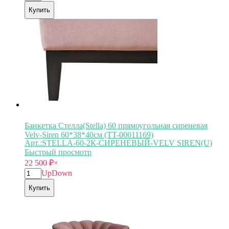
Купить
Банкетка Стелла(Stella) 60 прямоугольная сиреневая
Velv-Siren 60*38*40см (TT-00011169)
Арт.:STELLA-60-2К-СИРЕНЕВЫЙ-VELV SIREN(U)
Быстрый просмотр
22 500
₽
×
Up
Down
Купить