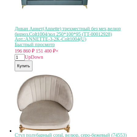
Диван Аннет(Annette) трехместный без мех,велюр
бирюз.Colt1004/зол 250*100*95 (TT-00012928)
Арт.:ANNETTE-3-2K-Colt1004(U)
Быстрый просмотр
196 860
₽
151 400
₽
×
Up
Down
Купить
Стул полубарный coral, велюр, серо-бежевый (74553)