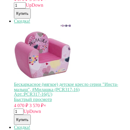
Up
Down
Купить
Скидка!
Бескаркасное (мягкое) детское кресло серии "Инста-
малыш", #Милашка (PCR317-16)
Арт.:PCR317-16(U)
Быстрый просмотр
4 070
₽
3 570
₽
×
Up
Down
Купить
Скидка!