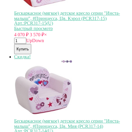
Бескаркасное (мягкое) детское кресло серии "Инста-
малыш", #Принцесса, Цв. Кэрол (PCR317-15)
Арт.:PCR317-15(U)
Быстрый просмотр
4 070
₽
3 570
₽
×
Up
Down
Купить
Скидка!
Бескаркасное (мягкое) детское кресло серии "Инста-
малыш", #Принцесса, Цв. Мия (PCR317-14)
Арт.:PCR317-14(U)