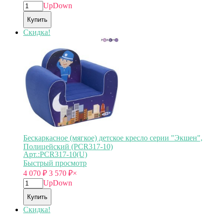
Up
Down
Купить
Скидка!
Бескаркасное (мягкое) детское кресло серии "Экшен",
Полицейский (PCR317-10)
Арт.:PCR317-10(U)
Быстрый просмотр
4 070
₽
3 570
₽
×
Up
Down
Купить
Скидка!