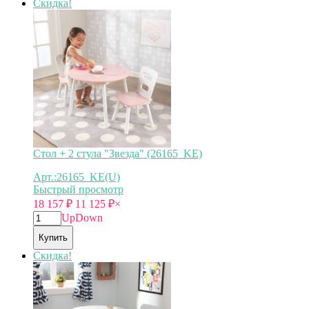
Скидка!
Стол + 2 стула "Звезда" (26165_KE)
Арт.:26165_KE(U)
Быстрый просмотр
18 157
₽
11 125
₽
×
Up
Down
Купить
Скидка!