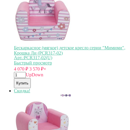
Бескаркасное (мягкое) детское кресло серии "Мимими",
Крошка Ли (PCR317-02)
Арт.:PCR317-02(U)
Быстрый просмотр
4 070
₽
3 570
₽
×
Up
Down
Купить
Скидка!