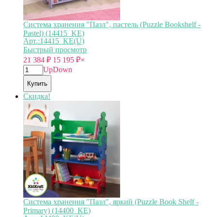
Система хранения "Пазл", пастель (Puzzle Bookshelf -
Pastel) (14415_KE)
Арт.:14415_KE(U)
Быстрый просмотр
21 384
₽
15 195
₽
×
Up
Down
Купить
Скидка!
Система хранения "Пазл", яркий (Puzzle Book Shelf -
Primary) (14400_KE)