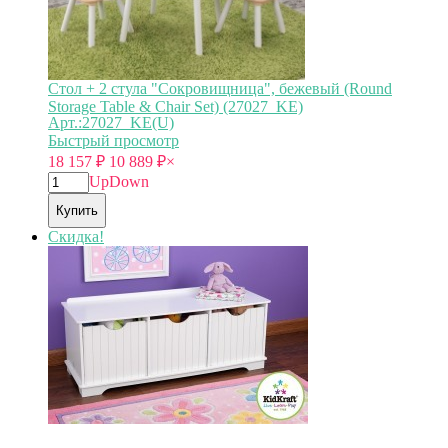
Стол + 2 стула "Сокровищница", бежевый (Round
Storage Table & Chair Set) (27027_KE)
Арт.:27027_KE(U)
Быстрый просмотр
18 157
₽
10 889
₽
×
Up
Down
Купить
Скидка!