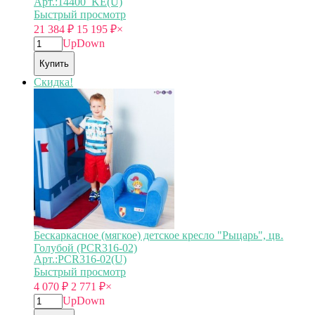
Арт.:14400_KE(U)
Быстрый просмотр
21 384
₽
15 195
₽
×
Up
Down
Купить
Скидка!
Бескаркасное (мягкое) детское кресло "Рыцарь", цв.
Голубой (PCR316-02)
Арт.:PCR316-02(U)
Быстрый просмотр
4 070
₽
2 771
₽
×
Up
Down