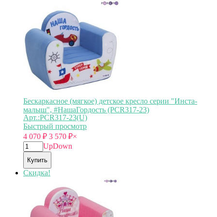
Бескаркасное (мягкое) детское кресло серии "Инста-
малыш", #НашаГордость (PCR317-23)
Арт.:PCR317-23(U)
Быстрый просмотр
4 070
₽
3 570
₽
×
Up
Down
Купить
Скидка!