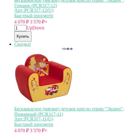
Бескаркасное (мягкое) детское кресло серии "Экшен",
Гонщик (PCR317-12)
Арт.:PCR317-12(U)
Быстрый просмотр
4 070
₽
3 570
₽
×
Up
Down
Купить
Скидка!
Бескаркасное (мягкое) детское кресло серии "Экшен",
Пожарный (PCR317-11)
Арт.:PCR317-11(U)
Быстрый просмотр
4 070
₽
3 570
₽
×