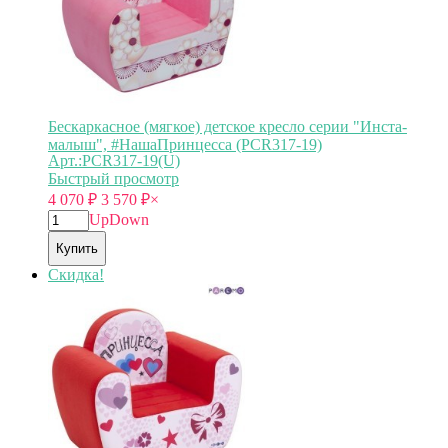
Бескаркасное (мягкое) детское кресло серии "Инста-
малыш", #НашаПринцесса (PCR317-19)
Арт.:PCR317-19(U)
Быстрый просмотр
4 070
₽
3 570
₽
×
Up
Down
Купить
Скидка!