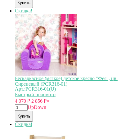
Купить
Скидка!
Бескаркасное (мягкое) детское кресло "Фея", цв.
Сиреневый (PCR316-01)
Арт.:PCR316-01(U)
Быстрый просмотр
4 070
₽
2 856
₽
×
Up
Down
Купить
Скидка!