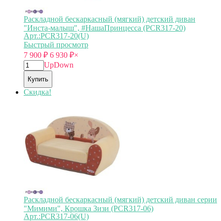
Раскладной бескаркасный (мягкий) детский диван
"Инста-малыш", #НашаПринцесса (PCR317-20)
Арт.:PCR317-20(U)
Быстрый просмотр
7 900
₽
6 930
₽
×
Up
Down
Купить
Скидка!
Раскладной бескаркасный (мягкий) детский диван серии
"Мимими", Крошка Зизи (PCR317-06)
Арт.:PCR317-06(U)