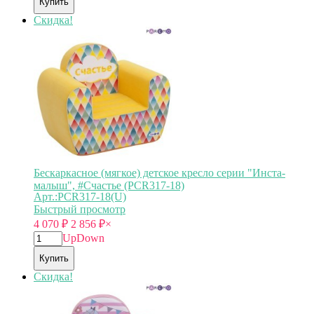
Купить
Скидка!
Бескаркасное (мягкое) детское кресло серии "Инста-
малыш", #Счастье (PCR317-18)
Арт.:PCR317-18(U)
Быстрый просмотр
4 070
₽
2 856
₽
×
Up
Down
Купить
Скидка!