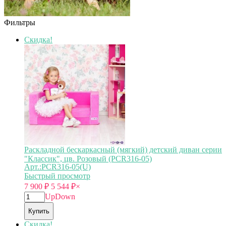
Фильтры
Скидка!
Раскладной бескаркасный (мягкий) детский диван серии
"Классик", цв. Розовый (PCR316-05)
Арт.:PCR316-05(U)
Быстрый просмотр
7 900
₽
5 544
₽
×
Up
Down
Купить
Скидка!