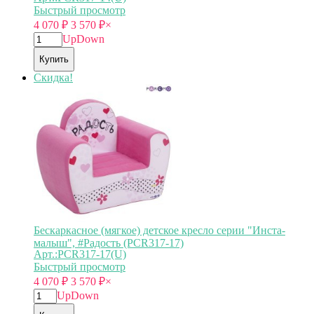
Быстрый просмотр
4 070
₽
3 570
₽
×
Up
Down
Купить
Скидка!
Бескаркасное (мягкое) детское кресло серии "Инста-
малыш", #Радость (PCR317-17)
Арт.:PCR317-17(U)
Быстрый просмотр
4 070
₽
3 570
₽
×
Up
Down