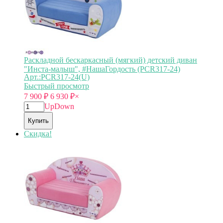
Раскладной бескаркасный (мягкий) детский диван
"Инста-малыш", #НашаГордость (PCR317-24)
Арт.:PCR317-24(U)
Быстрый просмотр
7 900
₽
6 930
₽
×
Up
Down
Купить
Скидка!