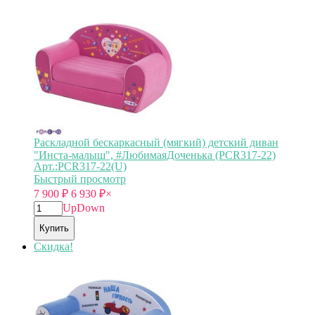
Раскладной бескаркасный (мягкий) детский диван
"Инста-малыш", #ЛюбимаяДоченька (PCR317-22)
Арт.:PCR317-22(U)
Быстрый просмотр
7 900
₽
6 930
₽
×
Up
Down
Купить
Скидка!