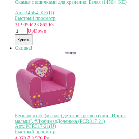
Скамья с ящичками для хранения, Белая (14564_KE)
Арт.:14564_KE(U)
Быстрый просмотр
31 995
₽
23 862
₽
×
Up
Down
Купить
Скидка!
Бескаркасное (мягкое) детское кресло серии "Инста-
малыш", #ЛюбимаяДоченька (PCR317-21)
Арт.:PCR317-21(U)
Быстрый просмотр
4 070
₽
3 570
₽
×