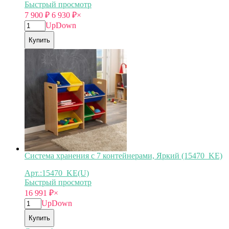
Быстрый просмотр
7 900
₽
6 930
₽
×
Up
Down
Купить
Система хранения с 7 контейнерами, Яркий (15470_KE)
Арт.:15470_KE(U)
Быстрый просмотр
16 991
₽
×
Up
Down
Купить