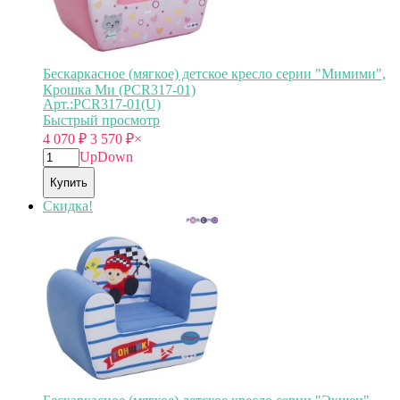
Бескаркасное (мягкое) детское кресло серии "Мимими",
Крошка Ми (PCR317-01)
Арт.:PCR317-01(U)
Быстрый просмотр
4 070
₽
3 570
₽
×
Up
Down
Купить
Скидка!