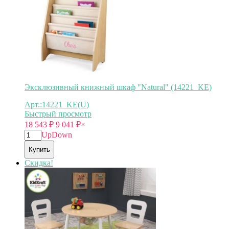
Эксклюзивный книжный шкаф "Natural" (14221_KE)
Арт.:14221_KE(U)
Быстрый просмотр
18 543
₽
9 041
₽
×
Up
Down
Купить
Скидка!