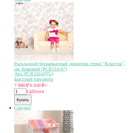
Раскладной бескаркасный диванчик серии "Классик",
цв. Бежевый (PCR316-07)
Арт.:PCR316-07(U)
Быстрый просмотр
7 900
₽
6 930
₽
×
Up
Down
Купить
Скидка!