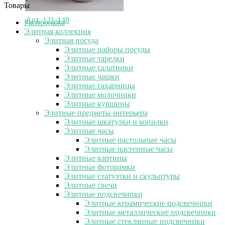
Товары
Арт.
121-148
Распродажа
Элитная коллекция
Элитная посуда
Элитные наборы посуды
Элитные тарелки
Элитные салатники
Элитные чашки
Элитные сахарницы
Элитные молочники
Элитные кувшины
Элитные предметы интерьера
Элитные шкатулки и копилки
Элитные часы
Элитные настольные часы
Элитные настенные часы
Элитные картины
Элитные фоторамки
Элитные статуэтки и скульптуры
Элитные свечи
Элитные подсвечники
Элитные керамические подсвечники
Элитные металлические подсвечники
Элитные стеклянные подсвечники