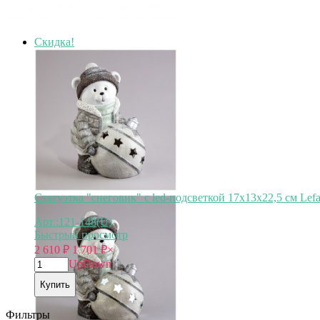
Скидка!
Статуэтка "снеговик" с led-подсветкой 17х13х22,5 см Lefa
Арт.:121-148(U)
Быстрый просмотр
2 610
₽
1 701
₽
×
Up
Down
Купить
Фильтры