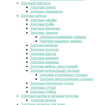
Элитный текстиль
Элитные пледы
Элитные покрывала
Элитная мебель
Элитные шкафы
Элитные пуфы
Элитные банкетки
Элитные диваны
Элитные велюровые диваны
Элитные кожаные диваны
Элитные комоды
Элитные консоли
Элитные кресла
Элитные кровати
Элитные матрасы
Элитная мебель для столовой
Элитные журнальные столики
Элитные стеклянные столики
Элитные металлические столики
Элитные обеденные столы
Элитные стулья
Элитные тумбы
Элитные шкуры и меховые изделия
Элитная овчина
Элитные ароматы для дома