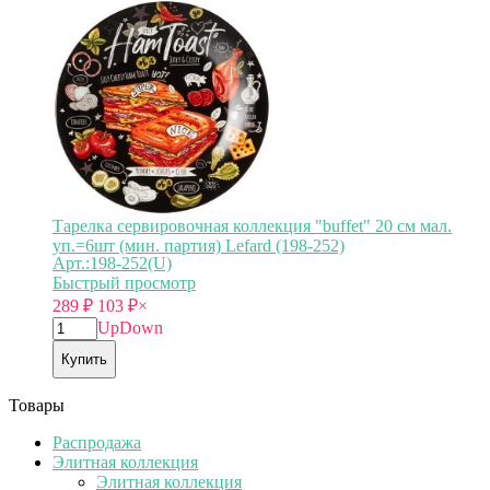
Тарелка сервировочная коллекция "buffet" 20 см мал.
уп.=6шт (мин. партия) Lefard (198-252)
Арт.:198-252(U)
Быстрый просмотр
289
₽
103
₽
×
Up
Down
Купить
Товары
Распродажа
Элитная коллекция
Элитная коллекция