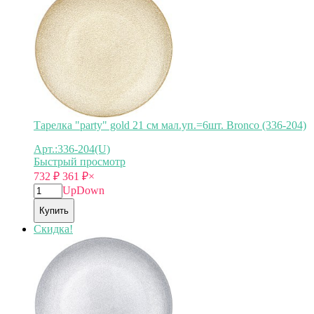
Тарелка "party" gold 21 см мал.уп.=6шт. Bronco (336-204)
Арт.:336-204(U)
Быстрый просмотр
732
₽
361
₽
×
Up
Down
Купить
Скидка!