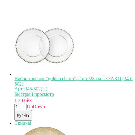
Набор тарелок "golden charm", 2 шт./28 см LEFARD (345-
502)
Арт.:345-502(U)
Быстрый просмотр
1 293
₽
×
Up
Down
Купить
Скидка!