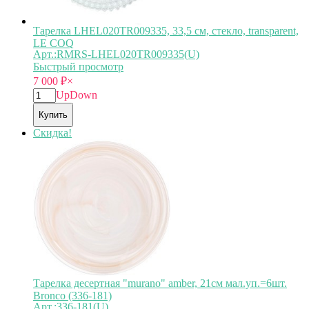
Тарелка LHEL020TR009335, 33,5 см, стекло, transparent,
LE COQ
Арт.:RMRS-LHEL020TR009335(U)
Быстрый просмотр
7 000
₽
×
Up
Down
Купить
Скидка!
Тарелка десертная "murano" amber, 21см мал.уп.=6шт.
Bronco (336-181)
Арт.:336-181(U)