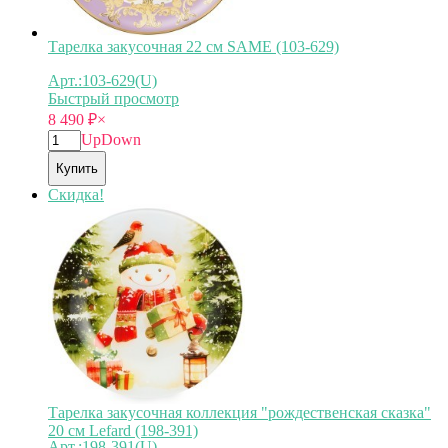
Тарелка закусочная 22 см SAME (103-629)
Арт.:103-629(U)
Быстрый просмотр
8 490
₽
×
Up
Down
Купить
Скидка!
Тарелка закусочная коллекция "рождественская сказка"
20 см Lefard (198-391)
Арт.:198-391(U)