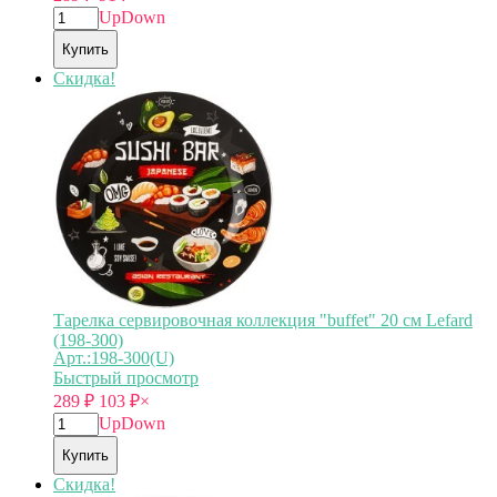
Up
Down
Купить
Скидка!
Тарелка сервировочная коллекция "buffet" 20 см Lefard
(198-300)
Арт.:198-300(U)
Быстрый просмотр
289
₽
103
₽
×
Up
Down
Купить
Скидка!