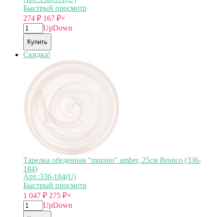
Быстрый просмотр
274
₽
167
₽
×
Up
Down
Купить
Скидка!
Тарелка обеденная "murano" amber, 25см Bronco (336-
184)
Арт.:336-184(U)
Быстрый просмотр
1 047
₽
275
₽
×
Up
Down