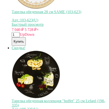
Тарелка обеденная 28 см SAME (103-623)
Арт.:103-623(U)
Быстрый просмотр
7 040
₽
5 728
₽
×
Up
Down
Купить
Скидка!
Тарелка обеденная коллекция "buffet" 25 см Lefard (198-
335)