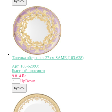
Купить
Тарелка обеденная 27 см SAME (103-628)
Арт.:103-628(U)
Быстрый просмотр
9 814
₽
×
Up
Down
Купить