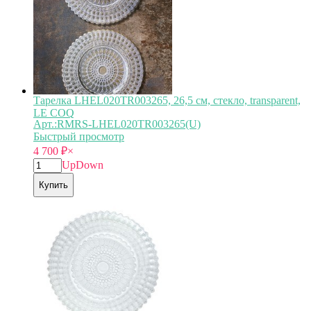
Тарелка LHEL020TR003265, 26,5 см, стекло, transparent,
LE COQ
Арт.:RMRS-LHEL020TR003265(U)
Быстрый просмотр
4 700
₽
×
Up
Down
Купить