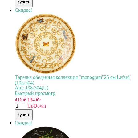
Купить
Скидка!
Тарелка обеденная коллекция "monogram"25 см Lefard
(198-304)
Арт.:198-304(U)
Быстрый просмотр
416
₽
134
₽
×
Up
Down
Купить
Скидка!