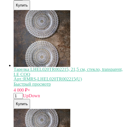
Купить
Тарелка LHEL020TR002215, 21,5 см, стекло, transparent,
LE COQ
Арт.:RMRS-LHEL020TR002215(U)
Быстрый просмотр
4 000
₽
×
Up
Down
Купить