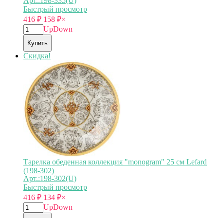
Арт.:198-335(U)
Быстрый просмотр
416
₽
158
₽
×
Up
Down
Купить
Скидка!
Тарелка обеденная коллекция "monogram" 25 см Lefard
(198-302)
Арт.:198-302(U)
Быстрый просмотр
416
₽
134
₽
×
Up
Down