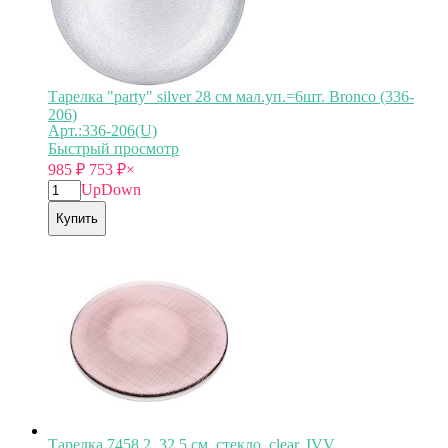
Тарелка "party" silver 28 см мал.уп.=6шт. Bronco (336-
206)
Арт.:336-206(U)
Быстрый просмотр
985
₽
753
₽
×
Up
Down
Купить
Тарелка 7458.2, 32,5 см, стекло, clear, IVV