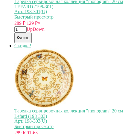
Тарелка сервировочная коллекция "monogram" 20 см
LEFARD (198-301)
Арт.:198-301(U)
Быстрый просмотр
289
₽
129
₽
×
Up
Down
Купить
Скидка!
Тарелка сервировочная коллекция "monogram" 20 см
Lefard (198-303)
Арт.:198-303(U)
Быстрый просмотр
289
₽
91
₽
×