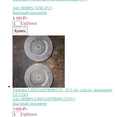
Арт.:RMRS-7458.2(U)
Быстрый просмотр
4 300
₽
×
Up
Down
Купить
Тарелка LHEL010TR001155, 15,5 см, стекло, transparent,
LE COQ
Арт.:RMRS-LHEL010TR001155(U)
Быстрый просмотр
3 000
₽
×
Up
Down