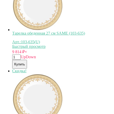
Тарелка обеденная 27 см SAME (103-635)
Арт.:103-635(U)
Быстрый просмотр
9 814
₽
×
Up
Down
Купить
Скидка!