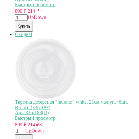
Быстрый просмотр
899
₽
214
₽
×
Up
Down
Купить
Скидка!
Тарелка десертная "murano" white, 21см мал.уп.=6шт.
Bronco (336-183)
Арт.:336-183(U)
Быстрый просмотр
899
₽
214
₽
×
Up
Down