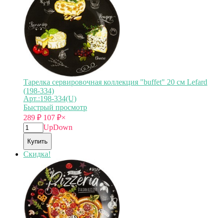
Тарелка сервировочная коллекция "buffet" 20 см Lefard
(198-334)
Арт.:198-334(U)
Быстрый просмотр
289
₽
107
₽
×
Up
Down
Купить
Скидка!