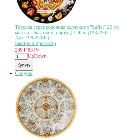
Тарелка сервировочная коллекция "buffet" 20 см
мал.уп.=6шт (мин. партия) Lefard (198-250)
Арт.:198-250(U)
Быстрый просмотр
289
₽
88
₽
×
Up
Down
Купить
Скидка!