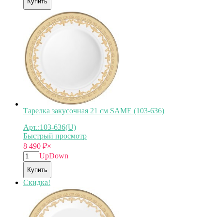
Купить
Тарелка закусочная 21 см SAME (103-636)
Арт.:103-636(U)
Быстрый просмотр
8 490
₽
×
Up
Down
Купить
Скидка!