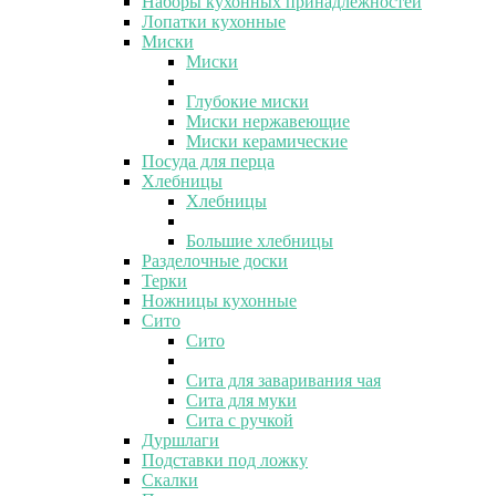
Наборы кухонных принадлежностей
Лопатки кухонные
Миски
Миски
Глубокие миски
Миски нержавеющие
Миски керамические
Посуда для перца
Хлебницы
Хлебницы
Большие хлебницы
Разделочные доски
Терки
Ножницы кухонные
Сито
Сито
Сита для заваривания чая
Сита для муки
Сита с ручкой
Дуршлаги
Подставки под ложку
Скалки