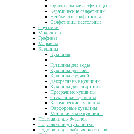
Оригинальные салфетницы
Керамические салфетницы
Необычные салфетницы
Салфетницы настольные
Соусники
Молочники
Графины
Мармиты
Кувшины
Кувшины
Кувшины для воды
Кувшины для сока
Кувшины с ручкой
Декоративные кувшины
Кувшины для спиртного
Прозрачные кувшины
Стеклянные кувшины
Керамические кувшины
Фарфоровые кувшины
Металлические кувшины
Подставки для бутылок
Подставки под зубочистки
Подставки для чайных пакетиков