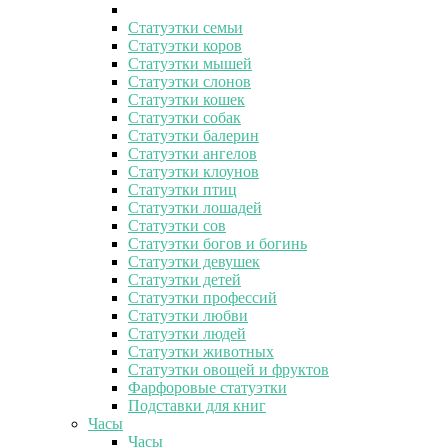
Статуэтки семьи
Статуэтки коров
Статуэтки мышей
Статуэтки слонов
Статуэтки кошек
Статуэтки собак
Статуэтки балерин
Статуэтки ангелов
Статуэтки клоунов
Статуэтки птиц
Статуэтки лошадей
Статуэтки сов
Статуэтки богов и богинь
Статуэтки девушек
Статуэтки детей
Статуэтки профессий
Статуэтки любви
Статуэтки людей
Статуэтки животных
Статуэтки овощей и фруктов
Фарфоровые статуэтки
Подставки для книг
Часы
Часы