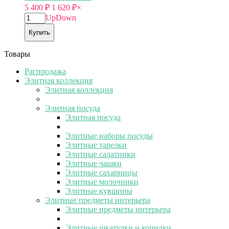
5 400
₽
1 620
₽
×
Up
Down
Купить
Товары
Распродажа
Элитная коллекция
Элитная коллекция
Элитная посуда
Элитная посуда
Элитные наборы посуды
Элитные тарелки
Элитные салатники
Элитные чашки
Элитные сахарницы
Элитные молочники
Элитные кувшины
Элитные предметы интерьера
Элитные предметы интерьера
Элитные шкатулки и копилки