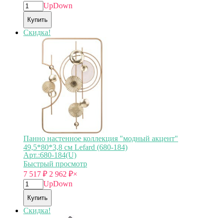
Up
Down
Купить
Скидка!
Панно настенное коллекция "модный акцент"
49,5*80*3,8 см Lefard (680-184)
Арт.:680-184(U)
Быстрый просмотр
7 517
₽
2 962
₽
×
Up
Down
Купить
Скидка!