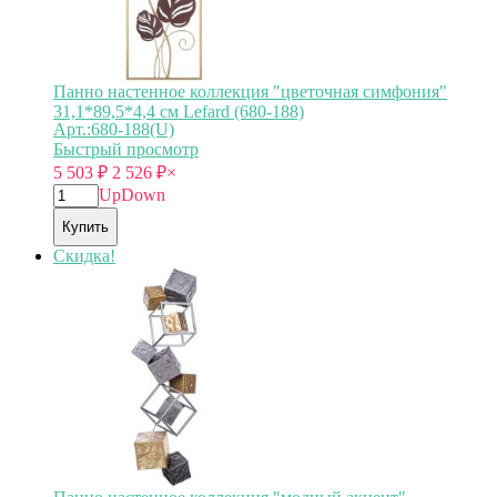
Панно настенное коллекция "цветочная симфония"
31,1*89,5*4,4 см Lefard (680-188)
Арт.:680-188(U)
Быстрый просмотр
5 503
₽
2 526
₽
×
Up
Down
Купить
Скидка!