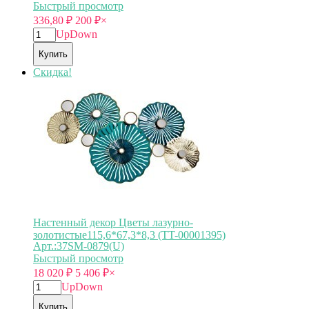
Быстрый просмотр
336,80
₽
200
₽
×
Up
Down
Купить
Скидка!
Настенный декор Цветы лазурно-
золотистые115,6*67,3*8,3 (TT-00001395)
Арт.:37SM-0879(U)
Быстрый просмотр
18 020
₽
5 406
₽
×
Up
Down
Купить