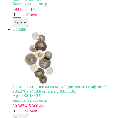
Быстрый просмотр
690
₽
523
₽
×
Up
Down
Купить
Скидка!
Панно настенное коллекция "цветочная симфония"
135,3*69,9*10,8 см Lefard (680-138)
Арт.:680-138(U)
Быстрый просмотр
30 385
₽
5 300
₽
×
Up
Down