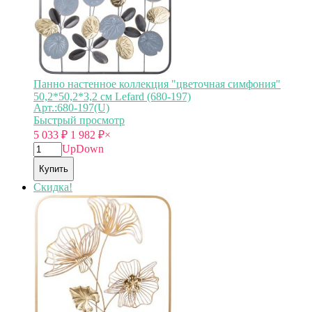
Панно настенное коллекция "цветочная симфония"
50,2*50,2*3,2 см Lefard (680-197)
Арт.:680-197(U)
Быстрый просмотр
5 033
₽
1 982
₽
×
Up
Down
Купить
Скидка!