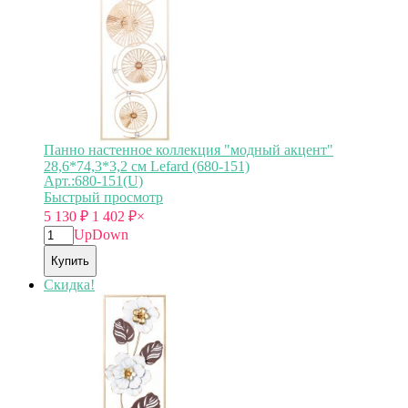
Панно настенное коллекция "модный акцент"
28,6*74,3*3,2 см Lefard (680-151)
Арт.:680-151(U)
Быстрый просмотр
5 130
₽
1 402
₽
×
Up
Down
Купить
Скидка!