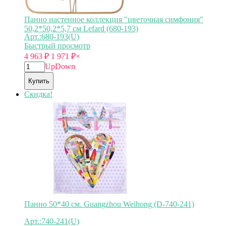
Панно настенное коллекция "цветочная симфония"
50,2*50,2*5,7 см Lefard (680-193)
Арт.:680-193(U)
Быстрый просмотр
4 963
₽
1 971
₽
×
Up
Down
Купить
Скидка!
Панно 50*40 см. Guangzhou Weihong (D-740-241)
Арт.:740-241(U)