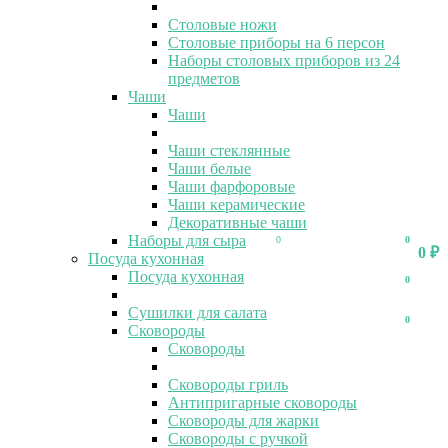
Столовые ножи
Столовые приборы на 6 персон
Наборы столовых приборов из 24
предметов
Чаши
Чаши
Чаши стеклянные
Чаши белые
Чаши фарфоровые
Чаши керамические
Декоративные чаши
Наборы для сыра
0
0
0
₽
Посуда кухонная
Посуда кухонная
0
Сушилки для салата
0
Сковороды
Сковороды
Сковороды гриль
Антипригарные сковороды
Сковороды для жарки
Сковороды с ручкой