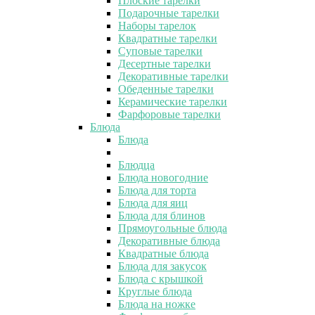
Плоские тарелки
Подарочные тарелки
Наборы тарелок
Квадратные тарелки
Суповые тарелки
Десертные тарелки
Декоративные тарелки
Обеденные тарелки
Керамические тарелки
Фарфоровые тарелки
Блюда
Блюда
Блюдца
Блюда новогодние
Блюда для торта
Блюда для яиц
Блюда для блинов
Прямоугольные блюда
Декоративные блюда
Квадратные блюда
Блюда для закусок
Блюда с крышкой
Круглые блюда
Блюда на ножке