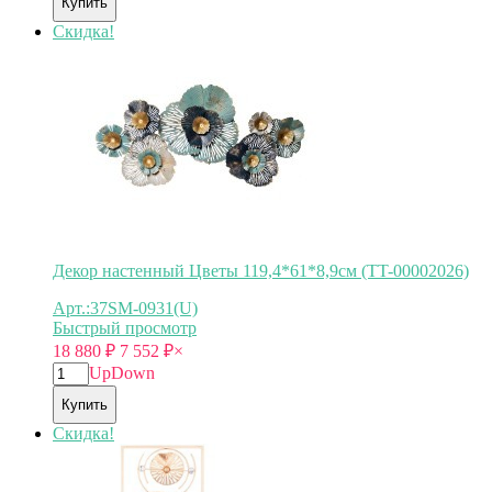
Купить
Скидка!
Декор настенный Цветы 119,4*61*8,9см (TT-00002026)
Арт.:37SM-0931(U)
Быстрый просмотр
18 880
₽
7 552
₽
×
Up
Down
Купить
Скидка!