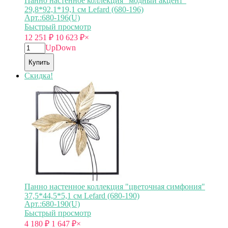
Панно настенное коллекция "модный акцент"
29,8*92,1*19,1 см Lefard (680-196)
Арт.:680-196(U)
Быстрый просмотр
12 251
₽
10 623
₽
×
Up
Down
Купить
Скидка!
Панно настенное коллекция "цветочная симфония"
37,5*44,5*5,1 см Lefard (680-190)
Арт.:680-190(U)
Быстрый просмотр
4 180
₽
1 647
₽
×