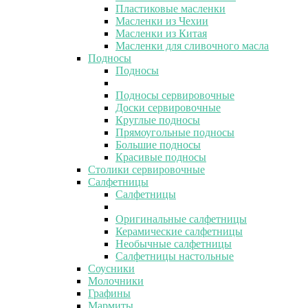
Пластиковые масленки
Масленки из Чехии
Масленки из Китая
Масленки для сливочного масла
Подносы
Подносы
Подносы сервировочные
Доски сервировочные
Круглые подносы
Прямоугольные подносы
Большие подносы
Красивые подносы
Столики сервировочные
Салфетницы
Салфетницы
Оригинальные салфетницы
Керамические салфетницы
Необычные салфетницы
Салфетницы настольные
Соусники
Молочники
Графины
Мармиты