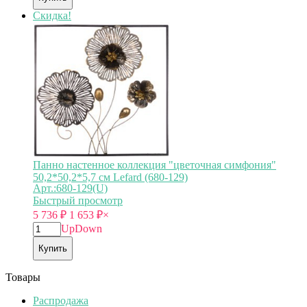
Скидка!
Панно настенное коллекция "цветочная симфония"
50,2*50,2*5,7 см Lefard (680-129)
Арт.:680-129(U)
Быстрый просмотр
5 736
₽
1 653
₽
×
Up
Down
Купить
Товары
Распродажа