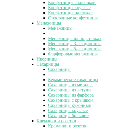
Конфетницы с крышкой
Конфетницы круглые
Конфетницы на ножке
Стеклянные конфетницы
Менажницы
Менажницы
Менажницы на подставках
Менажницы 3-секционные
Менажницы 5-секционные
Фарфоровые менажницы
Икорницы
Сахарницы
Сахарницы
Керамические сахарницы
Сахарницы из металла
Сахарницы из латуни
Сахарницы из фарфора
Сахарницы с крышкой
Сахарницы кухонные
Сахарницы круглые
Сахарницы большие
Креманки и розетки
Креманки и розетки