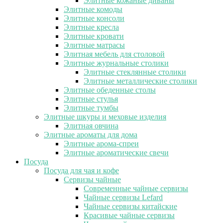
Элитные кожаные диваны
Элитные комоды
Элитные консоли
Элитные кресла
Элитные кровати
Элитные матрасы
Элитная мебель для столовой
Элитные журнальные столики
Элитные стеклянные столики
Элитные металлические столики
Элитные обеденные столы
Элитные стулья
Элитные тумбы
Элитные шкуры и меховые изделия
Элитная овчина
Элитные ароматы для дома
Элитные арома-спреи
Элитные ароматические свечи
Посуда
Посуда для чая и кофе
Сервизы чайные
Современные чайные сервизы
Чайные сервизы Lefard
Чайные сервизы китайские
Красивые чайные сервизы