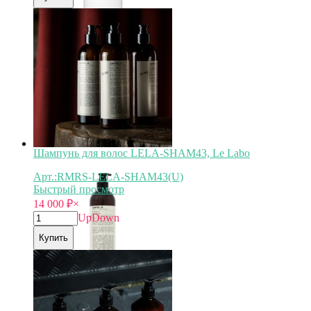
Арт.
RMRS-BYRE-SHAM25
Шампунь для волос LELA-SHAM43, Le Labo
Арт.:RMRS-LELA-SHAM43(U)
Быстрый просмотр
14 000
₽
×
Up
Down
Купить
Арт.
RMRS-LELA-SHAM43