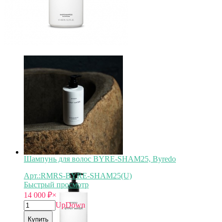
Шампунь для волос BYRE-SHAM25, Byredo
Арт.:RMRS-BYRE-SHAM25(U)
Быстрый просмотр
14 000
₽
×
Up
Down
Купить