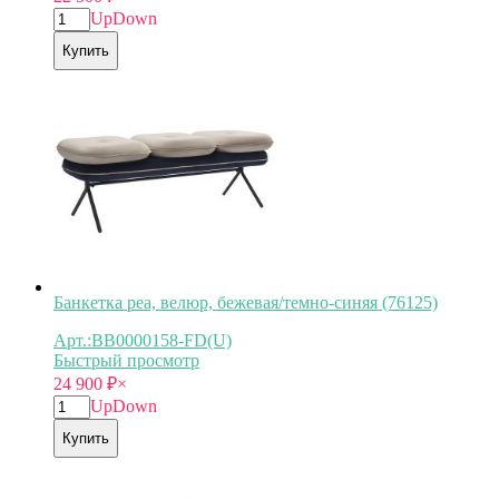
Up
Down
Купить
Банкетка pea, велюр, бежевая/темно-синяя (76125)
Арт.:BB0000158-FD(U)
Быстрый просмотр
24 900
₽
×
Up
Down
Купить