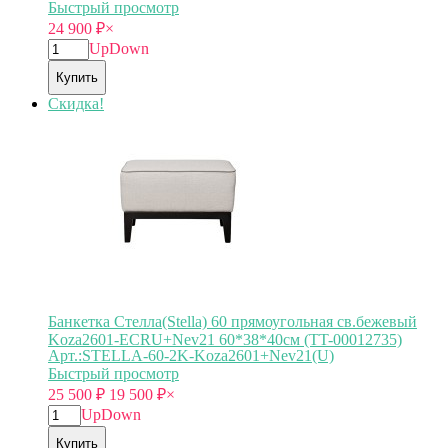
Быстрый просмотр
24 900
₽
×
Up
Down
Купить
Скидка!
Банкетка Стелла(Stella) 60 прямоугольная св.бежевый
Koza2601-ECRU+Nev21 60*38*40см (TT-00012735)
Арт.:STELLA-60-2K-Koza2601+Nev21(U)
Быстрый просмотр
25 500
₽
19 500
₽
×
Up
Down
Купить