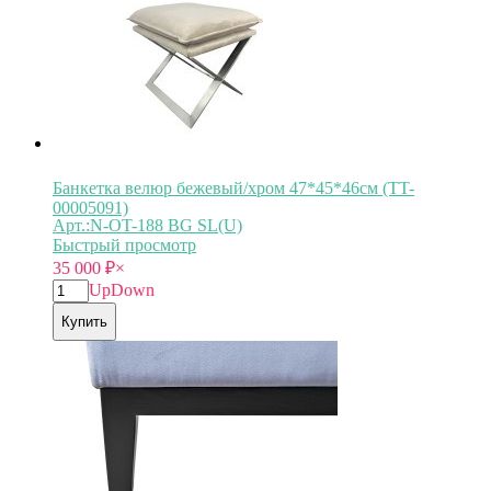
Банкетка велюр бежевый/хром 47*45*46см (TT-
00005091)
Арт.:N-OT-188 BG SL(U)
Быстрый просмотр
35 000
₽
×
Up
Down
Купить