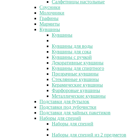
Салфетницы настольные
Соусники
Молочники
Графины
Мармиты
Кувшины
Кувшины
Кувшины для воды
Кувшины для сока
Кувшины с ручкой
Декоративные кувшины
Кувшины для спиртного
Прозрачные кувшины
Стеклянные кувшины
Керамические кувшины
Фарфоровые кувшины
Металлические кувшины
Подставки для бутылок
Подставки под зубочистки
Подставки для чайных пакетиков
Наборы для специй
Наборы для специй
Наборы для специй из 2 предметов