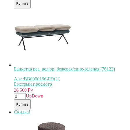
Купить
Банкетка pea, велюр, бежевая/сине-зеленая (76123)
Арт.:BB0000156-FD(U)
Быстрый просмотр
26 500
₽
×
Up
Down
Купить
Скидка!