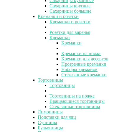
Сахарницы кухонные
Сахарницы круглые
Сахарницы большие
Креманки и розетки
Креманки и розетки
Розетки для варенья
Креманки
Креманки
Креманки на ножке
Креманки для десертов
Прозрачные креманки
Наборы креманок
Стеклянные креманки
Тортовницы
Тортовницы
Тортовницы на ножке
Вращающиеся тортовницы
Стеклянные тортовницы
Лимонницы
Подставки для яиц
Супницы
Бульонницы