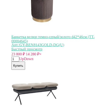
Банкетка велюр темно-серый/золото d42*46см (TT-
00004645)
Арт.:GY-BEN8143GOLD-DG(U)
Быстрый просмотр
23 800
₽
14 280
₽
×
Up
Down
Купить