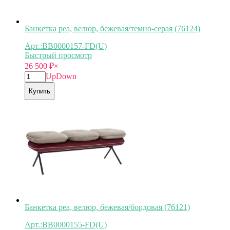
Банкетка pea, велюр, бежевая/темно-серая (76124)
Арт.:BB0000157-FD(U)
Быстрый просмотр
26 500
₽
×
Up
Down
Купить
Банкетка pea, велюр, бежевая/бордовая (76121)
Арт.:BB0000155-FD(U)