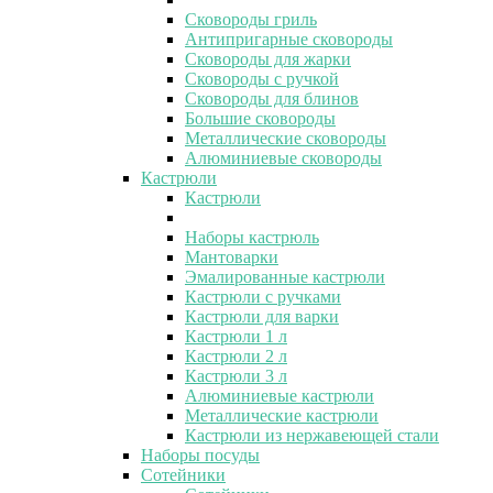
Сковороды гриль
Антипригарные сковороды
Сковороды для жарки
Сковороды с ручкой
Сковороды для блинов
Большие сковороды
Металлические сковороды
Алюминиевые сковороды
Кастрюли
Кастрюли
Наборы кастрюль
Мантоварки
Эмалированные кастрюли
Кастрюли с ручками
Кастрюли для варки
Кастрюли 1 л
Кастрюли 2 л
Кастрюли 3 л
Алюминиевые кастрюли
Металлические кастрюли
Кастрюли из нержавеющей стали
Наборы посуды
Сотейники