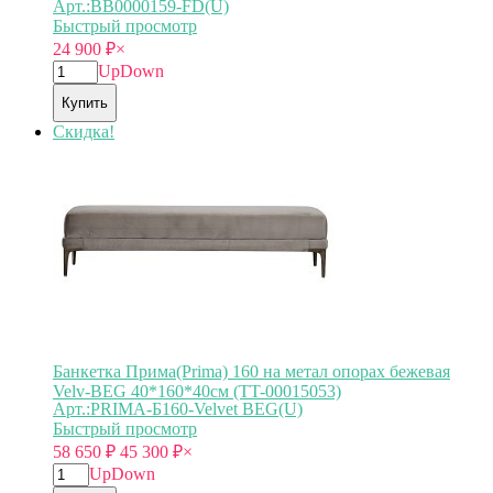
Арт.:BB0000159-FD(U)
Быстрый просмотр
24 900
₽
×
Up
Down
Купить
Скидка!
Банкетка Прима(Prima) 160 на метал опорах бежевая
Velv-BEG 40*160*40см (TT-00015053)
Арт.:PRIMA-Б160-Velvet BEG(U)
Быстрый просмотр
58 650
₽
45 300
₽
×
Up
Down