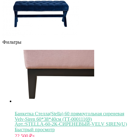
Фильтры
Банкетка Стелла(Stella) 60 прямоугольная сиреневая
Velv-Siren 60*38*40см (TT-00011169)
Арт.:STELLA-60-2К-СИРЕНЕВЫЙ-VELV SIREN(U)
Быстрый просмотр
22 500
₽
×