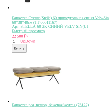
Банкетка Стелла(Stella) 60 прямоугольная синяя Velv-Sin
60*38*40см (TT-00011167)
Арт.:STELLA-60-2К-СИНИЙ-VELV SIN(U)
Быстрый просмотр
22 500
₽
×
Up
Down
Купить
Банкетка pea, велюр, бежевая/желтая (76122)