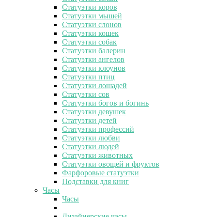
Статуэтки коров
Статуэтки мышей
Статуэтки слонов
Статуэтки кошек
Статуэтки собак
Статуэтки балерин
Статуэтки ангелов
Статуэтки клоунов
Статуэтки птиц
Статуэтки лошадей
Статуэтки сов
Статуэтки богов и богинь
Статуэтки девушек
Статуэтки детей
Статуэтки профессий
Статуэтки любви
Статуэтки людей
Статуэтки животных
Статуэтки овощей и фруктов
Фарфоровые статуэтки
Подставки для книг
Часы
Часы
Дизайнерские часы