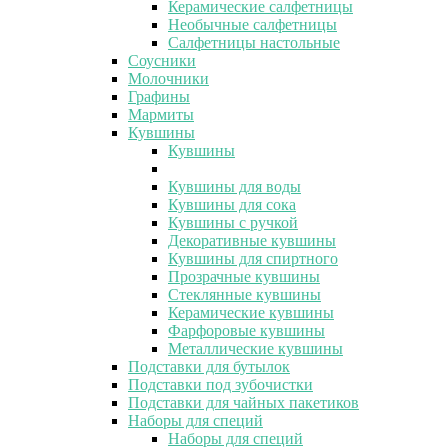
Керамические салфетницы
Необычные салфетницы
Салфетницы настольные
Соусники
Молочники
Графины
Мармиты
Кувшины
Кувшины
Кувшины для воды
Кувшины для сока
Кувшины с ручкой
Декоративные кувшины
Кувшины для спиртного
Прозрачные кувшины
Стеклянные кувшины
Керамические кувшины
Фарфоровые кувшины
Металлические кувшины
Подставки для бутылок
Подставки под зубочистки
Подставки для чайных пакетиков
Наборы для специй
Наборы для специй