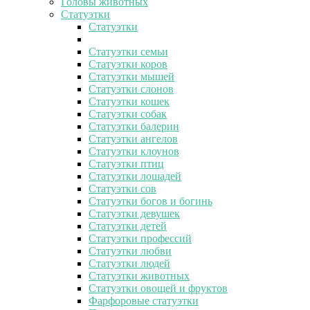
Головы животных
Статуэтки
Статуэтки
Статуэтки семьи
Статуэтки коров
Статуэтки мышей
Статуэтки слонов
Статуэтки кошек
Статуэтки собак
Статуэтки балерин
Статуэтки ангелов
Статуэтки клоунов
Статуэтки птиц
Статуэтки лошадей
Статуэтки сов
Статуэтки богов и богинь
Статуэтки девушек
Статуэтки детей
Статуэтки профессий
Статуэтки любви
Статуэтки людей
Статуэтки животных
Статуэтки овощей и фруктов
Фарфоровые статуэтки