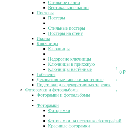
Стильное панно
Вертикальное панно
Постеры
Постеры
Стильные постеры
Постеры на стену
Иконы
Ключницы
Ключницы
Недорогие ключницы
Ключницы в прихожую
Ключницы настенные
0
0
0
₽
Гобелены
Декоративные тарелки настенные
0
Подставки для декоративных тарелок
Фоторамки и фотоальбомы
0
Фоторамки и фотоальбомы
Фоторамки
Фоторамки
Фоторамки на несколько фотографий
Красивые фоторамки