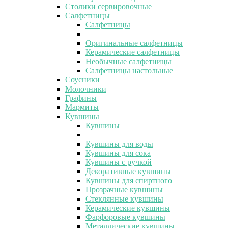
Столики сервировочные
Салфетницы
Салфетницы
Оригинальные салфетницы
Керамические салфетницы
Необычные салфетницы
Салфетницы настольные
Соусники
Молочники
Графины
Мармиты
Кувшины
Кувшины
Кувшины для воды
Кувшины для сока
Кувшины с ручкой
Декоративные кувшины
Кувшины для спиртного
Прозрачные кувшины
Стеклянные кувшины
Керамические кувшины
Фарфоровые кувшины
Металлические кувшины