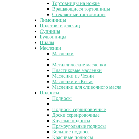
Тортовницы на ножке
Вращающиеся тортовницы
Стеклянные тортовницы
Лимонницы
Подставки для яиц
Супницы
Бульонницы
Пиалы
Масленки
Масленки
Металлические масленки
Пластиковые масленки
Масленки из Чехии
Масленки из Китая
Масленки для сливочного масла
Подносы
Подносы
Подносы сервировочные
Доски сервировочные
Круглые подносы
Прямоугольные подносы
Большие подносы
Красивые подносы