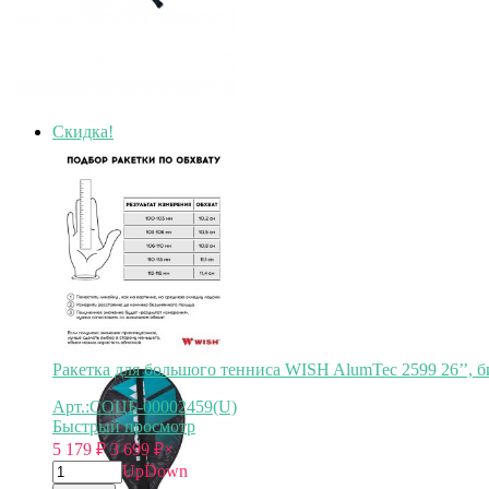
Скидка!
Ракетка для большого тенниса WISH AlumTec 2599 26’’, 
Арт.:СОЦБ-00002459(U)
Быстрый просмотр
5 179
₽
3 699
₽
×
Up
Down