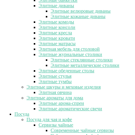
Элитные банкетки
Элитные диваны
Элитные велюровые диваны
Элитные кожаные диваны
Элитные комоды
Элитные консоли
Элитные кресла
Элитные кровати
Элитные матрасы
Элитная мебель для столовой
Элитные журнальные столики
Элитные стеклянные столики
Элитные металлические столики
Элитные обеденные столы
Элитные стулья
Элитные тумбы
Элитные шкуры и меховые изделия
Элитная овчина
Элитные ароматы для дома
Элитные арома-спреи
Элитные ароматические свечи
Посуда
Посуда для чая и кофе
Сервизы чайные
Современные чайные сервизы