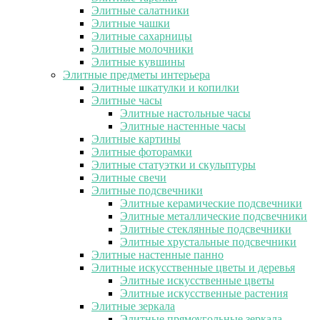
Элитные салатники
Элитные чашки
Элитные сахарницы
Элитные молочники
Элитные кувшины
Элитные предметы интерьера
Элитные шкатулки и копилки
Элитные часы
Элитные настольные часы
Элитные настенные часы
Элитные картины
Элитные фоторамки
Элитные статуэтки и скульптуры
Элитные свечи
Элитные подсвечники
Элитные керамические подсвечники
Элитные металлические подсвечники
Элитные стеклянные подсвечники
Элитные хрустальные подсвечники
Элитные настенные панно
Элитные искусственные цветы и деревья
Элитные искусственные цветы
Элитные искусственные растения
Элитные зеркала
Элитные прямоугольные зеркала