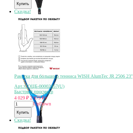
Купить
Скидка!
Арт.
СОЦБ-00002459
Ракетка для большого тенниса WISH AlumTec JR 2506 23''
Арт.:СОЦБ-00002457(U)
Быстрый просмотр
4 029
₽
2 979
₽
×
Up
Down
Купить
Скидка!