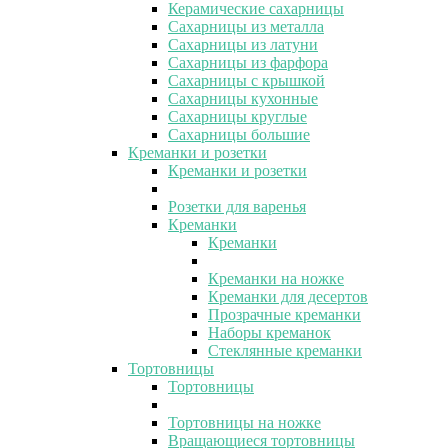
Керамические сахарницы
Сахарницы из металла
Сахарницы из латуни
Сахарницы из фарфора
Сахарницы с крышкой
Сахарницы кухонные
Сахарницы круглые
Сахарницы большие
Креманки и розетки
Креманки и розетки
Розетки для варенья
Креманки
Креманки
Креманки на ножке
Креманки для десертов
Прозрачные креманки
Наборы креманок
Стеклянные креманки
Тортовницы
Тортовницы
Тортовницы на ножке
Вращающиеся тортовницы