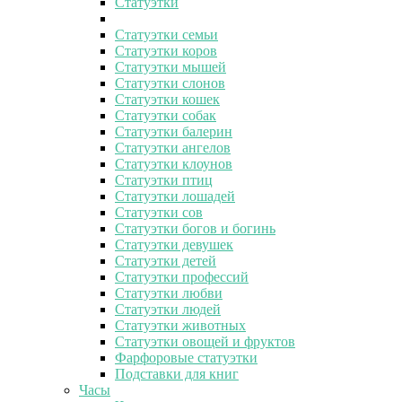
Статуэтки
Статуэтки семьи
Статуэтки коров
Статуэтки мышей
Статуэтки слонов
Статуэтки кошек
Статуэтки собак
Статуэтки балерин
Статуэтки ангелов
Статуэтки клоунов
Статуэтки птиц
Статуэтки лошадей
Статуэтки сов
Статуэтки богов и богинь
Статуэтки девушек
Статуэтки детей
Статуэтки профессий
Статуэтки любви
Статуэтки людей
Статуэтки животных
Статуэтки овощей и фруктов
Фарфоровые статуэтки
Подставки для книг
Часы