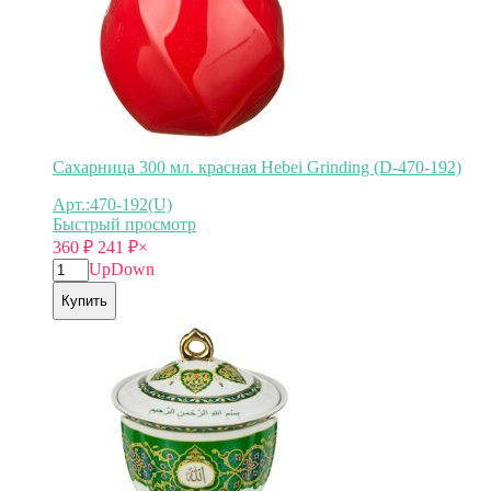
Сахарница 300 мл. красная Hebei Grinding (D-470-192)
Арт.:470-192(U)
Быстрый просмотр
360
₽
241
₽
×
Up
Down
Купить