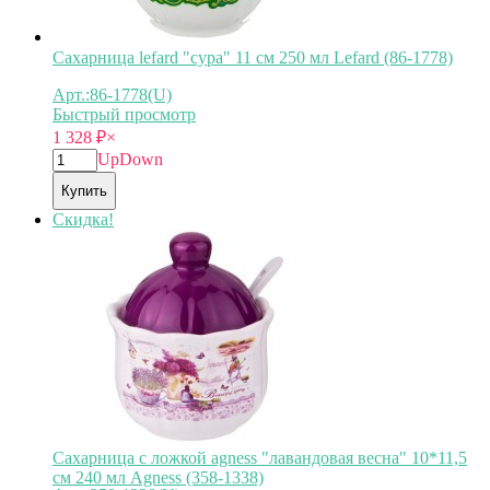
Сахарница lefard "сура" 11 см 250 мл Lefard (86-1778)
Арт.:86-1778(U)
Быстрый просмотр
1 328
₽
×
Up
Down
Купить
Скидка!
Сахарница с ложкой agness "лавандовая весна" 10*11,5
см 240 мл Agness (358-1338)