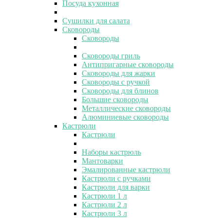
Посуда кухонная
Сушилки для салата
Сковороды
Сковороды
Сковороды гриль
Антипригарные сковороды
Сковороды для жарки
Сковороды с ручкой
Сковороды для блинов
Большие сковороды
Металлические сковороды
Алюминиевые сковороды
Кастрюли
Кастрюли
Наборы кастрюль
Мантоварки
Эмалированные кастрюли
Кастрюли с ручками
Кастрюли для варки
Кастрюли 1 л
Кастрюли 2 л
Кастрюли 3 л