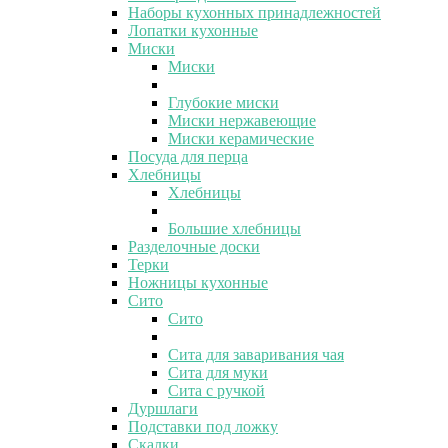
Наборы кухонных принадлежностей
Лопатки кухонные
Миски
Миски
Глубокие миски
Миски нержавеющие
Миски керамические
Посуда для перца
Хлебницы
Хлебницы
Большие хлебницы
Разделочные доски
Терки
Ножницы кухонные
Сито
Сито
Сита для заваривания чая
Сита для муки
Сита с ручкой
Дуршлаги
Подставки под ложку
Скалки