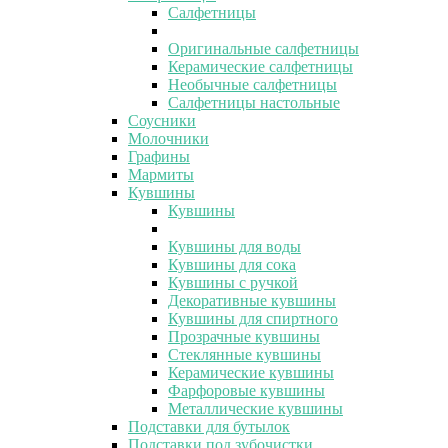
Салфетницы
Оригинальные салфетницы
Керамические салфетницы
Необычные салфетницы
Салфетницы настольные
Соусники
Молочники
Графины
Мармиты
Кувшины
Кувшины
Кувшины для воды
Кувшины для сока
Кувшины с ручкой
Декоративные кувшины
Кувшины для спиртного
Прозрачные кувшины
Стеклянные кувшины
Керамические кувшины
Фарфоровые кувшины
Металлические кувшины
Подставки для бутылок
Подставки под зубочистки