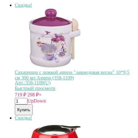
Скидка!
Сахарница с ложкой agness "лавандовая весна" 10*9,5
см 300 мл Agness (358-1109)
Арт.:358-1109(U)
Быстрый просмотр
719
₽
298
₽
×
Up
Down
Купить
Скидка!