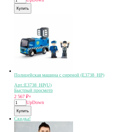
Купить
Полицейская машина с сиреной (E3738_HP)
Арт.:E3738_HP(U)
Быстрый просмотр
2 567
₽
×
Up
Down
Купить
Скидка!