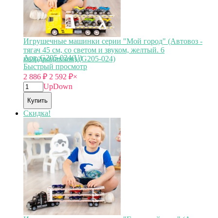
Игрушечные машинки серии "Мой город" (Автовоз -
тягач 45 см, со светом и звуком, желтый. 6
Арт.:G205-024(U)
квардроциклов) (G205-024)
Быстрый просмотр
2 886
₽
2 592
₽
×
Up
Down
Купить
Скидка!