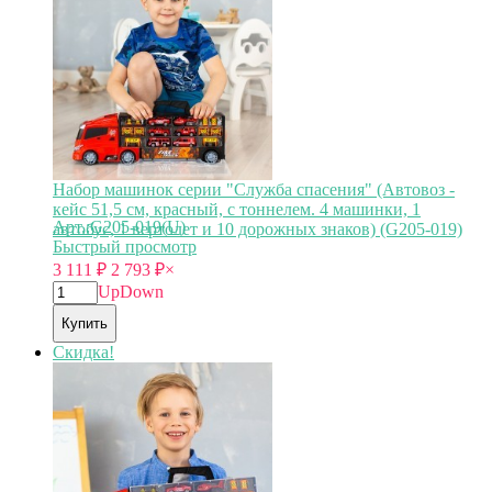
Набор машинок серии "Служба спасения" (Автовоз -
кейс 51,5 см, красный, с тоннелем. 4 машинки, 1
Арт.:G205-019(U)
автобус, 1 вертолет и 10 дорожных знаков) (G205-019)
Быстрый просмотр
3 111
₽
2 793
₽
×
Up
Down
Купить
Скидка!