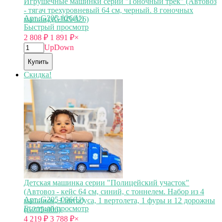
Игрушечные машинки серии "Гоночный трек" (Автовоз
- тягач трехуровневый 64 см, черный. 8 гоночных
Арт.:G205-026(U)
машин) (G205-026)
Быстрый просмотр
2 808
₽
1 891
₽
×
Up
Down
Купить
Скидка!
Детская машинка серии "Полицейский участок"
(Автовоз - кейс 64 см, синий, с тоннелем. Набор из 4
Арт.:G205-006(U)
машинок, 1 автобуса, 1 вертолета, 1 фуры и 12 дорожны
Быстрый просмотр
(G205-006)
4 219
₽
3 788
₽
×