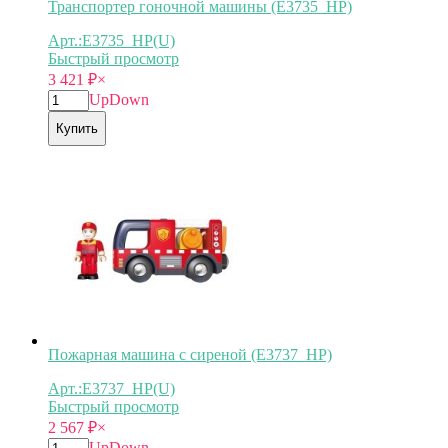
Транспортер гоночной машины (E3735_HP)
Арт.:E3735_HP(U)
Быстрый просмотр
3 421
₽
×
Up
Down
Купить
Пожарная машина с сиреной (E3737_HP)
Арт.:E3737_HP(U)
Быстрый просмотр
2 567
₽
×
Up
Down