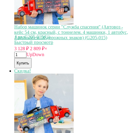
Набор машинок серии "Служба спасения" (Автовоз -
кейс 54 см, красный, с тоннелем. 4 машинки, 1 автобус,
Арт.:G205-015(U)
1 вертолет и 10 дорожных знаков) (G205-015)
Быстрый просмотр
3 128
₽
2 809
₽
×
Up
Down
Купить
Скидка!