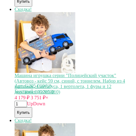
Купить
Скидка!
Машина игрушка серии "Полицейский участок"
(Автовоз - кейс 59 см, синий, с тоннелем. Набор из 4
Арт.:G205-010(U)
машинок, 1 автобуса, 1 вертолета, 1 фуры и 12
Быстрый просмотр
дорожных (G205-010)
4 179
₽
3 751
₽
×
Up
Down
Купить
Скидка!