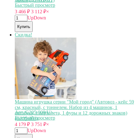
знаков) (G205-012)
Быстрый просмотр
3 466
₽
3 112
₽
×
Up
Down
Купить
Скидка!
Машина игрушка серии "Мой город" (Автовоз - кейс 59
см, красный, с тоннелем. Набор из 4 машинок, 1
Арт.:G205-008(U)
автобуса, 1 вертолета, 1 фуры и 12 дорожных знаков)
Быстрый просмотр
(G205-008)
4 179
₽
3 751
₽
×
Up
Down