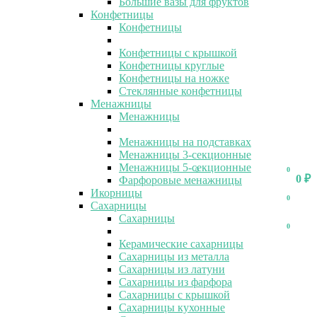
Большие вазы для фруктов
Конфетницы
Конфетницы
Конфетницы с крышкой
Конфетницы круглые
Конфетницы на ножке
Стеклянные конфетницы
Менажницы
Менажницы
Менажницы на подставках
Менажницы 3-секционные
Менажницы 5-секционные
0
0
0
₽
Фарфоровые менажницы
Икорницы
0
Сахарницы
Сахарницы
0
Керамические сахарницы
Сахарницы из металла
Сахарницы из латуни
Сахарницы из фарфора
Сахарницы с крышкой
Сахарницы кухонные