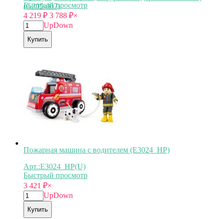
Быстрый просмотр
(G205-007)
4 219
₽
3 788
₽
×
Up
Down
Купить
Пожарная машина с водителем (E3024_HP)
Арт.:E3024_HP(U)
Быстрый просмотр
3 421
₽
×
Up
Down
Купить