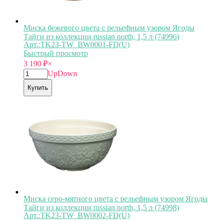
Миска бежевого цвета с рельефным узором Ягоды
Тайги из коллекции russian north, 1,5 л (74996)
Арт.:TK23-TW_BW0001-FD(U)
Быстрый просмотр
3 190
₽
×
Up
Down
Купить
Миска серо-мятного цвета с рельефным узором Ягоды
Тайги из коллекции russian north, 1,5 л (74998)
Арт.:TK23-TW_BW0002-FD(U)