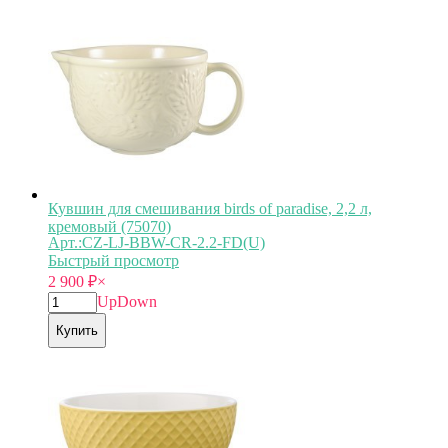
Кувшин для смешивания birds of paradise, 2,2 л,
кремовый (75070)
Арт.:CZ-LJ-BBW-CR-2.2-FD(U)
Быстрый просмотр
2 900
₽
×
Up
Down
Купить