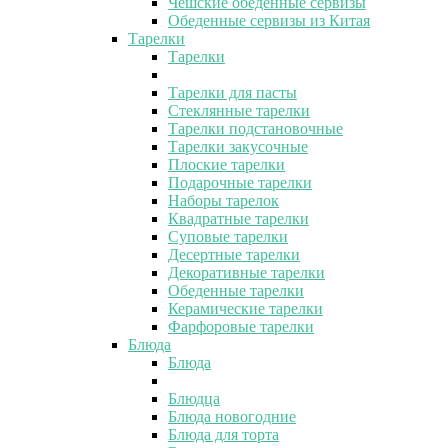
Чешские обеденные сервизы
Обеденные сервизы из Китая
Тарелки
Тарелки
Тарелки для пасты
Стеклянные тарелки
Тарелки подстановочные
Тарелки закусочные
Плоские тарелки
Подарочные тарелки
Наборы тарелок
Квадратные тарелки
Суповые тарелки
Десертные тарелки
Декоративные тарелки
Обеденные тарелки
Керамические тарелки
Фарфоровые тарелки
Блюда
Блюда
Блюдца
Блюда новогодние
Блюда для торта