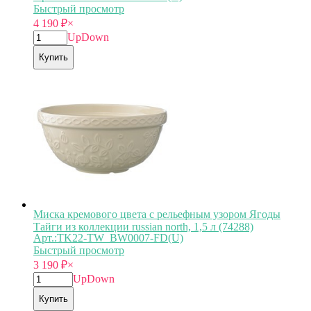
Быстрый просмотр
4 190
₽
×
Up
Down
Купить
Миска кремового цвета с рельефным узором Ягоды
Тайги из коллекции russian north, 1,5 л (74288)
Арт.:TK22-TW_BW0007-FD(U)
Быстрый просмотр
3 190
₽
×
Up
Down
Купить