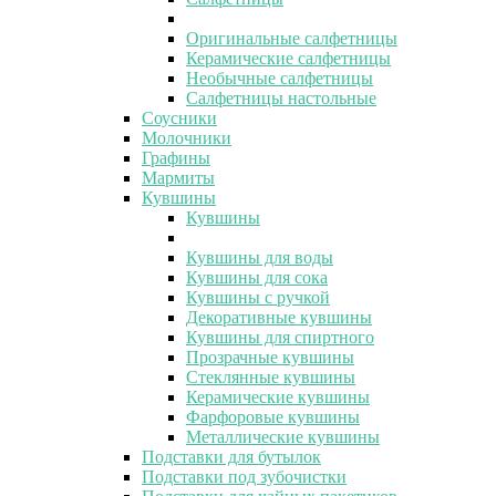
Оригинальные салфетницы
Керамические салфетницы
Необычные салфетницы
Салфетницы настольные
Соусники
Молочники
Графины
Мармиты
Кувшины
Кувшины
Кувшины для воды
Кувшины для сока
Кувшины с ручкой
Декоративные кувшины
Кувшины для спиртного
Прозрачные кувшины
Стеклянные кувшины
Керамические кувшины
Фарфоровые кувшины
Металлические кувшины
Подставки для бутылок
Подставки под зубочистки