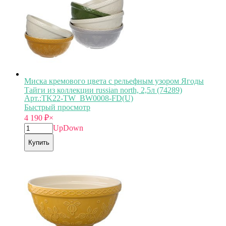
Миска кремового цвета с рельефным узором Ягоды
Тайги из коллекции russian north, 2,5л (74289)
Арт.:TK22-TW_BW0008-FD(U)
Быстрый просмотр
4 190
₽
×
Up
Down
Купить