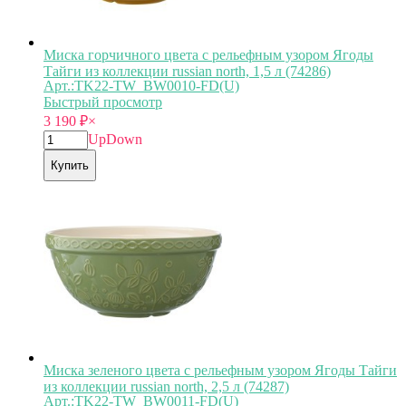
Миска горчичного цвета с рельефным узором Ягоды
Тайги из коллекции russian north, 1,5 л (74286)
Арт.:TK22-TW_BW0010-FD(U)
Быстрый просмотр
3 190
₽
×
Up
Down
Купить
Миска зеленого цвета с рельефным узором Ягоды Тайги
из коллекции russian north, 2,5 л (74287)
Арт.:TK22-TW_BW0011-FD(U)