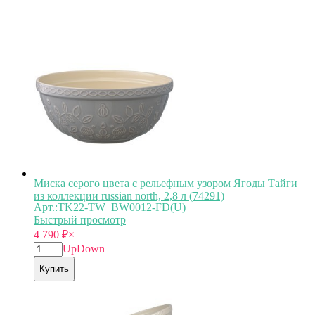
Миска серого цвета с рельефным узором Ягоды Тайги
из коллекции russian north, 2,8 л (74291)
Арт.:TK22-TW_BW0012-FD(U)
Быстрый просмотр
4 790
₽
×
Up
Down
Купить