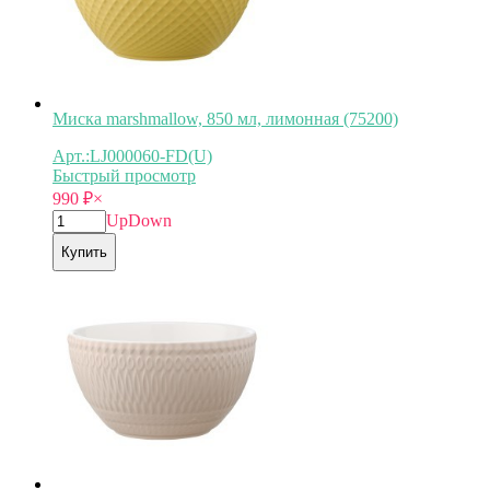
Миска marshmallow, 850 мл, лимонная (75200)
Арт.:LJ000060-FD(U)
Быстрый просмотр
990
₽
×
Up
Down
Купить