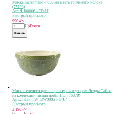
Миска marshmallow 850 мл цвета топленого молока
(75198)
Арт.:LJ000061-FD(U)
Быстрый просмотр
990
₽
×
Up
Down
Купить
Миска зеленого цвета с рельефным узором Ягоды Тайги
из коллекции russian north, 1,5л (76378)
Арт.:TK23-TW_BW0005-FD(U)
Быстрый просмотр
3 190
₽
×