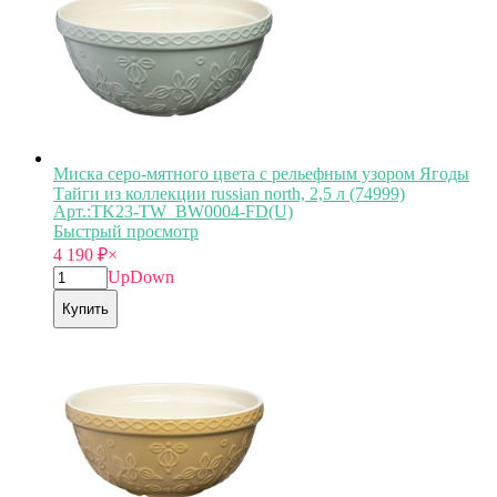
Миска серо-мятного цвета с рельефным узором Ягоды
Тайги из коллекции russian north, 2,5 л (74999)
Арт.:TK23-TW_BW0004-FD(U)
Быстрый просмотр
4 190
₽
×
Up
Down
Купить