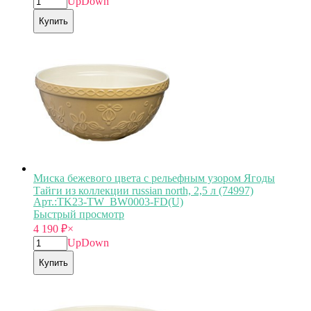
Up
Down
Купить
Миска бежевого цвета с рельефным узором Ягоды
Тайги из коллекции russian north, 2,5 л (74997)
Арт.:TK23-TW_BW0003-FD(U)
Быстрый просмотр
4 190
₽
×
Up
Down
Купить