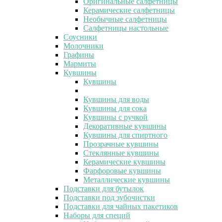
Оригинальные салфетницы
Керамические салфетницы
Необычные салфетницы
Салфетницы настольные
Соусники
Молочники
Графины
Мармиты
Кувшины
Кувшины
Кувшины для воды
Кувшины для сока
Кувшины с ручкой
Декоративные кувшины
Кувшины для спиртного
Прозрачные кувшины
Стеклянные кувшины
Керамические кувшины
Фарфоровые кувшины
Металлические кувшины
Подставки для бутылок
Подставки под зубочистки
Подставки для чайных пакетиков
Наборы для специй