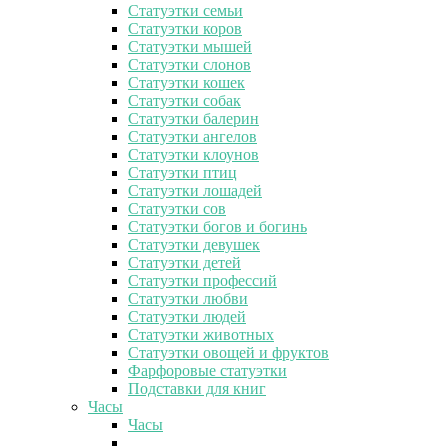
Статуэтки семьи
Статуэтки коров
Статуэтки мышей
Статуэтки слонов
Статуэтки кошек
Статуэтки собак
Статуэтки балерин
Статуэтки ангелов
Статуэтки клоунов
Статуэтки птиц
Статуэтки лошадей
Статуэтки сов
Статуэтки богов и богинь
Статуэтки девушек
Статуэтки детей
Статуэтки профессий
Статуэтки любви
Статуэтки людей
Статуэтки животных
Статуэтки овощей и фруктов
Фарфоровые статуэтки
Подставки для книг
Часы
Часы