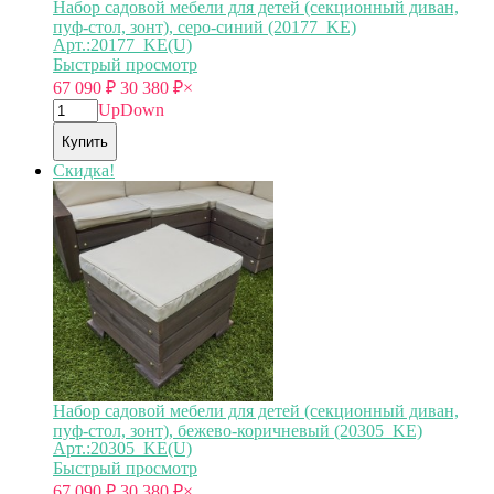
Набор садовой мебели для детей (секционный диван,
пуф-стол, зонт), серо-синий (20177_KE)
Арт.:20177_KE(U)
Быстрый просмотр
67 090
₽
30 380
₽
×
Up
Down
Купить
Скидка!
Набор садовой мебели для детей (секционный диван,
пуф-стол, зонт), бежево-коричневый (20305_KE)
Арт.:20305_KE(U)
Быстрый просмотр
67 090
₽
30 380
₽
×