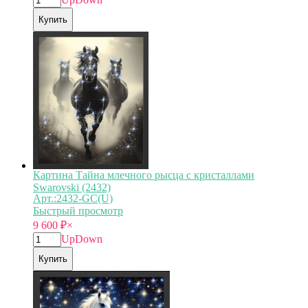
Купить
Картина Тайна млечного рысца с кристаллами
Swarovski (2432)
Арт.:2432-GC(U)
Быстрый просмотр
9 600
₽
×
Up
Down
Купить