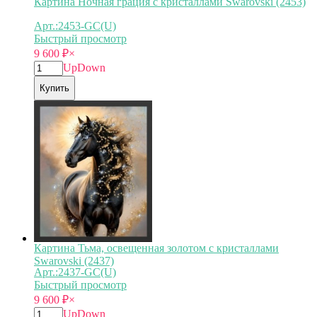
Картина Ночная грация с кристаллами Swarovski (2453)
Арт.:2453-GC(U)
Быстрый просмотр
9 600
₽
×
Up
Down
Купить
Картина Тьма, освещенная золотом с кристаллами
Swarovski (2437)
Арт.:2437-GC(U)
Быстрый просмотр
9 600
₽
×
Up
Down