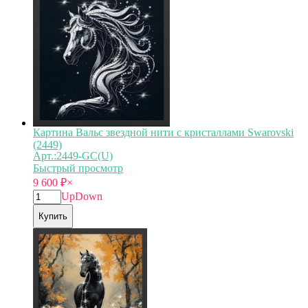
Картина Вальс звездной нити с кристаллами Swarovski
(2449)
Арт.:2449-GC(U)
Быстрый просмотр
9 600
₽
×
Up
Down
Купить