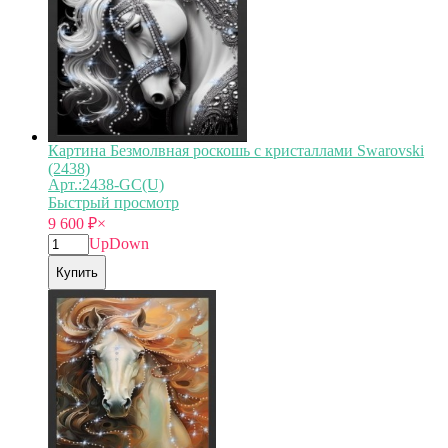
Картина Безмолвная роскошь с кристаллами Swarovski
(2438)
Арт.:2438-GC(U)
Быстрый просмотр
9 600
₽
×
Up
Down
Купить