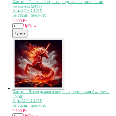
Картина Снежный страж праздника с кристаллами
Swarovski (2443)
Арт.:2443-GC(U)
Быстрый просмотр
9 600
₽
×
Up
Down
Купить
Картина Легенда алого ветра с кристаллами Swarovski
(2456)
Арт.:2456-GC(U)
Быстрый просмотр
9 600
₽
×
Up
Down