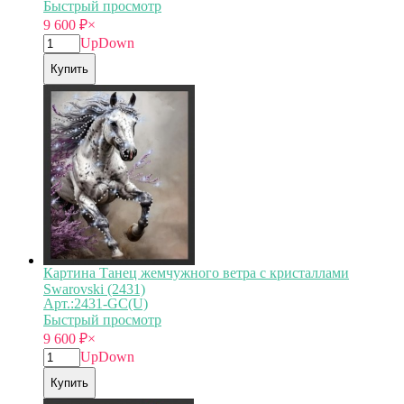
Быстрый просмотр
9 600
₽
×
Up
Down
Купить
Картина Танец жемчужного ветра с кристаллами
Swarovski (2431)
Арт.:2431-GC(U)
Быстрый просмотр
9 600
₽
×
Up
Down
Купить