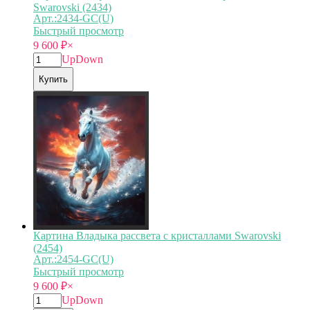
Swarovski (2434)
Арт.:2434-GC(U)
Быстрый просмотр
9 600
₽
×
Up
Down
Купить
Картина Владыка рассвета с кристаллами Swarovski
(2454)
Арт.:2454-GC(U)
Быстрый просмотр
9 600
₽
×
Up
Down