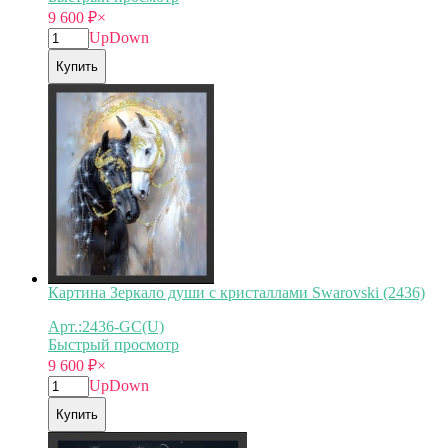
9 600
₽
×
Up
Down
Купить
Картина Зеркало души с кристаллами Swarovski (2436)
Арт.:2436-GC(U)
Быстрый просмотр
9 600
₽
×
Up
Down
Купить