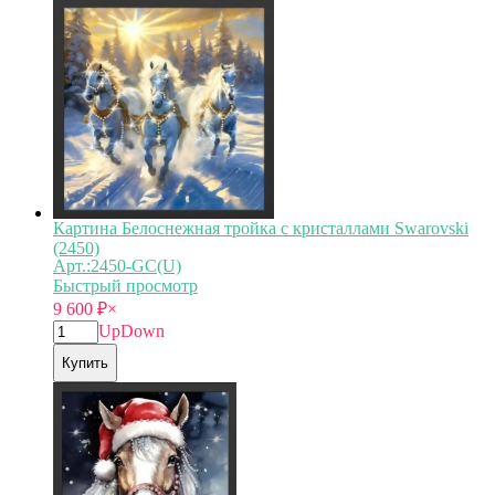
Картина Белоснежная тройка с кристаллами Swarovski
(2450)
Арт.:2450-GC(U)
Быстрый просмотр
9 600
₽
×
Up
Down
Купить