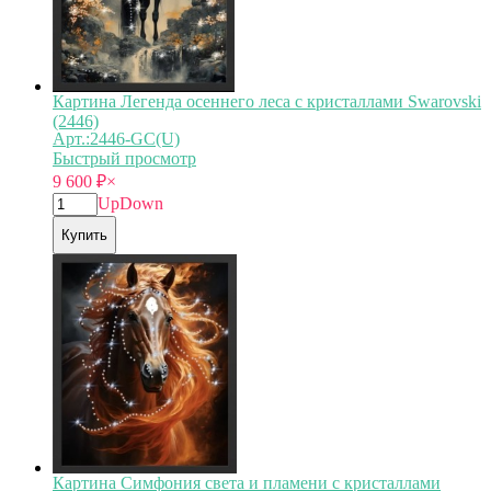
Картина Легенда осеннего леса с кристаллами Swarovski
(2446)
Арт.:2446-GC(U)
Быстрый просмотр
9 600
₽
×
Up
Down
Купить
Картина Симфония света и пламени с кристаллами