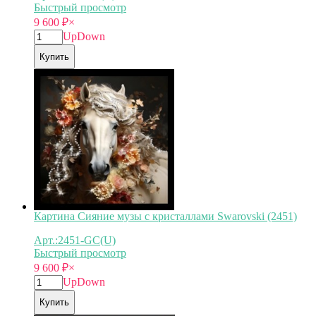
Быстрый просмотр
9 600
₽
×
Up
Down
Купить
Картина Сияние музы с кристаллами Swarovski (2451)
Арт.:2451-GC(U)
Быстрый просмотр
9 600
₽
×
Up
Down
Купить