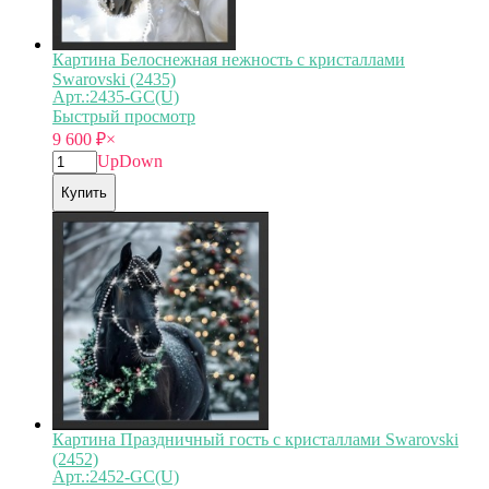
Картина Белоснежная нежность с кристаллами
Swarovski (2435)
Арт.:2435-GC(U)
Быстрый просмотр
9 600
₽
×
Up
Down
Купить
Картина Праздничный гость с кристаллами Swarovski
(2452)
Арт.:2452-GC(U)