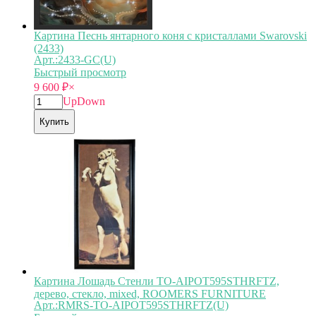
Картина Песнь янтарного коня с кристаллами Swarovski
(2433)
Арт.:2433-GC(U)
Быстрый просмотр
9 600
₽
×
Up
Down
Купить
Картина Лошадь Стенли TO-AIPOT595STHRFTZ,
дерево, стекло, mixed, ROOMERS FURNITURE
Арт.:RMRS-TO-AIPOT595STHRFTZ(U)