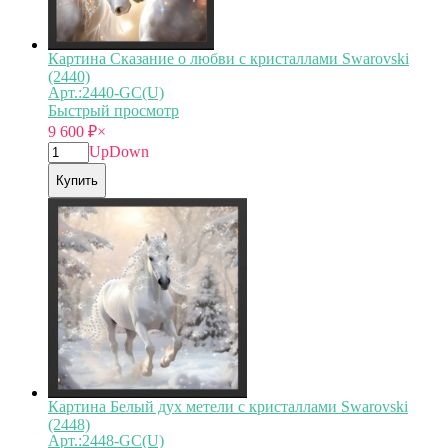
Картина Сказание о любви с кристаллами Swarovski
(2440)
Арт.:2440-GC(U)
Быстрый просмотр
9 600
₽
×
Up
Down
Купить
Картина Белый дух метели с кристаллами Swarovski
(2448)
Арт.:2448-GC(U)