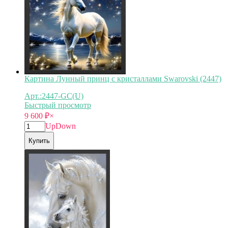
Картина Лунный принц с кристаллами Swarovski (2447)
Арт.:2447-GC(U)
Быстрый просмотр
9 600
₽
×
Up
Down
Купить