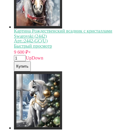
Картина Рождественский всадник с кристаллами
Swarovski (2442)
Арт.:2442-GC(U)
Быстрый просмотр
9 600
₽
×
Up
Down
Купить