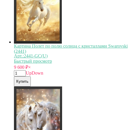
Картина Полет по полю солнца с кристаллами Swarovski
(2441)
Арт.:2441-GC(U)
Быстрый просмотр
9 600
₽
×
Up
Down
Купить