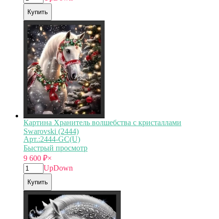
Купить
Картина Хранитель волшебства с кристаллами
Swarovski (2444)
Арт.:2444-GC(U)
Быстрый просмотр
9 600
₽
×
Up
Down
Купить