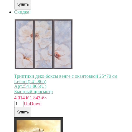
Купить
Скидка!
Триптихи деко-боксы венге с окантовкой 25*70 см
Lefard (541-865)
Арт.:541-865(U)
Быстрый просмотр
4 014
₽
1 843
₽
×
Up
Down
Купить