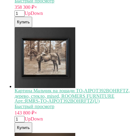
Быстрый просмотр
358 300
₽
×
Up
Down
Купить
Картина Мальчик на лошади TO-AIPOT392BOHRFTZ,
дерево, стекло, mixed, ROOMERS FURNITURE
Арт.:RMRS-TO-AIPOT392BOHRFTZ(U)
Быстрый просмотр
143 800
₽
×
Up
Down
Купить