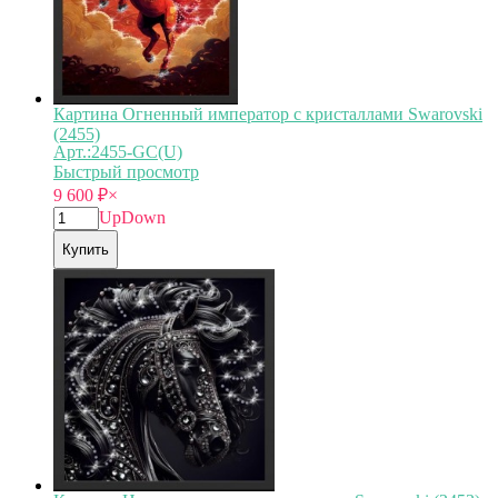
Картина Огненный император с кристаллами Swarovski
(2455)
Арт.:2455-GC(U)
Быстрый просмотр
9 600
₽
×
Up
Down
Купить