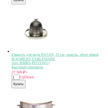
Купить
Емкость для меда PI153/S, 15 см, никель, silver plated,
ROOMERS TABLEWARE
Арт.:RMRS-PI153/S(U)
Быстрый просмотр
27 500
₽
×
Up
Down
Купить