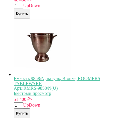
Up
Down
Купить
Емкость 9858/N, латунь, Bronze, ROOMERS
TABLEWARE
Арт.:RMRS-9858/N(U)
Быстрый просмотр
51 400
₽
×
Up
Down
Купить