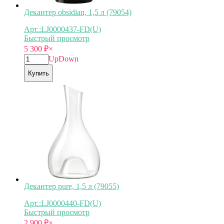
Декантер obsidian, 1,5 л (79054)
Арт.:LJ0000437-FD(U)
Быстрый просмотр
5 300
₽
×
Up
Down
Купить
Декантер pure, 1,5 л (79055)
Арт.:LJ0000440-FD(U)
Быстрый просмотр
2 900
₽
×