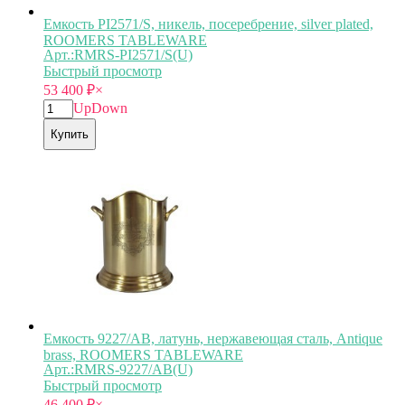
Емкость PI2571/S, никель, посеребрение, silver plated,
ROOMERS TABLEWARE
Арт.:RMRS-PI2571/S(U)
Быстрый просмотр
53 400
₽
×
Up
Down
Купить
Емкость 9227/AB, латунь, нержавеющая сталь, Antique
brass, ROOMERS TABLEWARE
Арт.:RMRS-9227/AB(U)
Быстрый просмотр
46 400
₽
×