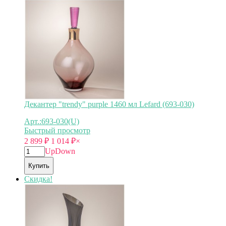
Декантер "trendy" purple 1460 мл Lefard (693-030)
Арт.:693-030(U)
Быстрый просмотр
2 899
₽
1 014
₽
×
Up
Down
Купить
Скидка!