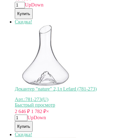
Up
Down
Купить
Скидка!
Декантер "nature" 2,1л Lefard (781-273)
Арт.:781-273(U)
Быстрый просмотр
2 646
₽
1 782
₽
×
Up
Down
Купить
Скидка!