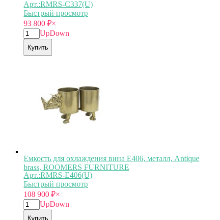
Арт.:RMRS-C337(U)
Быстрый просмотр
93 800
₽
×
Up
Down
Купить
Емкость для охлаждения вина E406, металл, Antique
brass, ROOMERS FURNITURE
Арт.:RMRS-E406(U)
Быстрый просмотр
108 900
₽
×
Up
Down
Купить