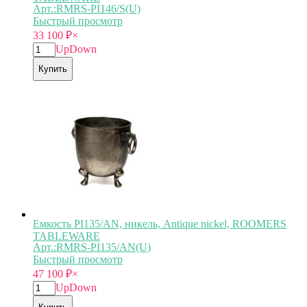
Арт.:RMRS-PI146/S(U)
Быстрый просмотр
33 100
₽
×
Up
Down
Купить
Емкость PI135/AN, никель, Antique nickel, ROOMERS
TABLEWARE
Арт.:RMRS-PI135/AN(U)
Быстрый просмотр
47 100
₽
×
Up
Down