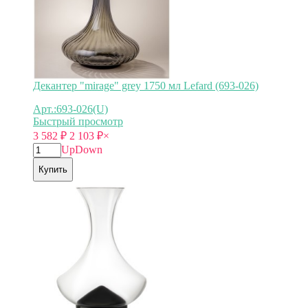
Декантер "mirage" grey 1750 мл Lefard (693-026)
Арт.:693-026(U)
Быстрый просмотр
3 582
₽
2 103
₽
×
Up
Down
Купить