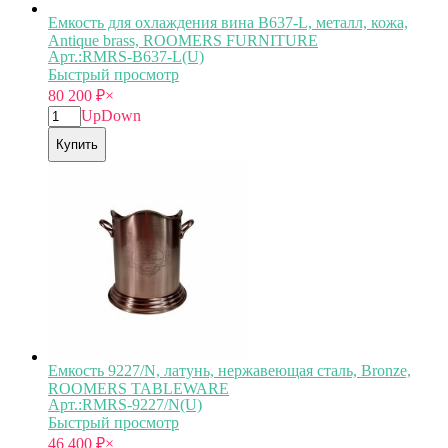
Емкость для охлаждения вина B637-L, металл, кожа,
Antique brass, ROOMERS FURNITURE
Арт.:RMRS-B637-L(U)
Быстрый просмотр
80 200
₽
×
Up
Down
Купить
Емкость 9227/N, латунь, нержавеющая сталь, Bronze,
ROOMERS TABLEWARE
Арт.:RMRS-9227/N(U)
Быстрый просмотр
46 400
₽
×