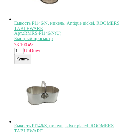
Емкость PI146/N, никель, Antique nickel, ROOMERS
TABLEWARE
Арт.:RMRS-PI146/N(U)
Быстрый просмотр
33 100
₽
×
Up
Down
Купить
Емкость PI146/S, никель, silver plated, ROOMERS
TABLEWARE