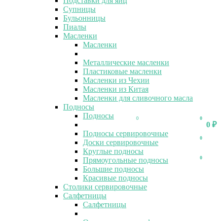
Подставки для яиц
Супницы
Бульонницы
Пиалы
Масленки
Масленки
Металлические масленки
Пластиковые масленки
Масленки из Чехии
Масленки из Китая
Масленки для сливочного масла
Подносы
Подносы
0
0
0
₽
Подносы сервировочные
0
Доски сервировочные
Круглые подносы
0
Прямоугольные подносы
Большие подносы
Красивые подносы
Столики сервировочные
Салфетницы
Салфетницы