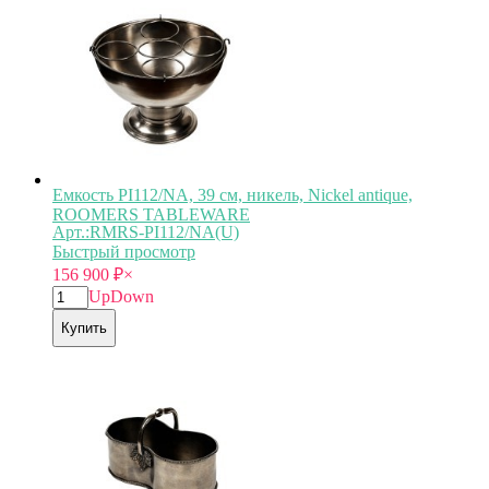
Емкость PI112/NA, 39 см, никель, Nickel antique,
ROOMERS TABLEWARE
Арт.:RMRS-PI112/NA(U)
Быстрый просмотр
156 900
₽
×
Up
Down
Купить