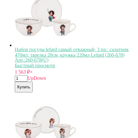
Набор посуды lefard самый отважный, 3 пр.: салатник
470мл, тарелка 20см, кружка 220мл Lefard (260-678)
Арт.:260-678(U)
Быстрый просмотр
1 563
₽
×
Up
Down
Купить