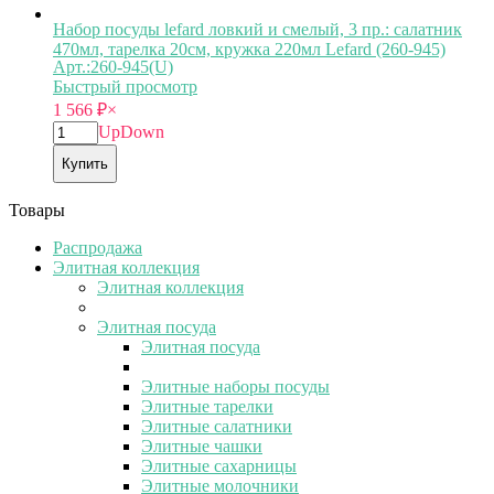
Набор посуды lefard ловкий и смелый, 3 пр.: салатник
470мл, тарелка 20см, кружка 220мл Lefard (260-945)
Арт.:260-945(U)
Быстрый просмотр
1 566
₽
×
Up
Down
Купить
Товары
Распродажа
Элитная коллекция
Элитная коллекция
Элитная посуда
Элитная посуда
Элитные наборы посуды
Элитные тарелки
Элитные салатники
Элитные чашки
Элитные сахарницы
Элитные молочники