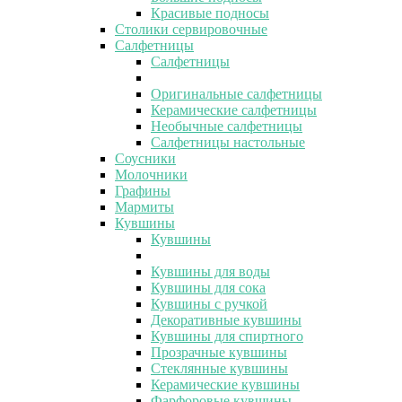
Красивые подносы
Столики сервировочные
Салфетницы
Салфетницы
Оригинальные салфетницы
Керамические салфетницы
Необычные салфетницы
Салфетницы настольные
Соусники
Молочники
Графины
Мармиты
Кувшины
Кувшины
Кувшины для воды
Кувшины для сока
Кувшины с ручкой
Декоративные кувшины
Кувшины для спиртного
Прозрачные кувшины
Стеклянные кувшины
Керамические кувшины
Фарфоровые кувшины