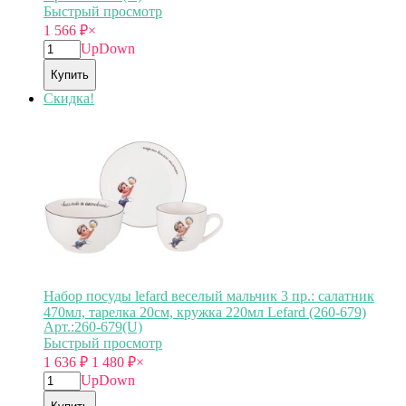
Быстрый просмотр
1 566
₽
×
Up
Down
Купить
Скидка!
Набор посуды lefard веселый мальчик 3 пр.: салатник
470мл, тарелка 20см, кружка 220мл Lefard (260-679)
Арт.:260-679(U)
Быстрый просмотр
1 636
₽
1 480
₽
×
Up
Down