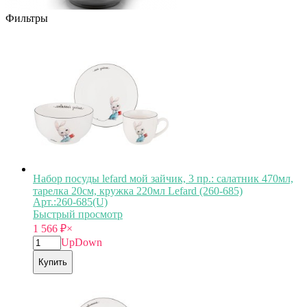
Фильтры
Набор посуды lefard мой зайчик, 3 пр.: салатник 470мл,
тарелка 20см, кружка 220мл Lefard (260-685)
Арт.:260-685(U)
Быстрый просмотр
1 566
₽
×
Up
Down
Купить