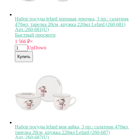
Набор посуды lefard хорошая девочка, 3 пр.: салатник
470мл, тарелка 20см, кружка 220мл Lefard (260-681)
Арт.:260-681(U)
Быстрый просмотр
1 566
₽
×
Up
Down
Купить
Набор посуды lefard моя зайка, 3 пр.: салатник 470мл,
тарелка 20см, кружка 220мл Lefard (260-687)
Арт.:260-687(U)