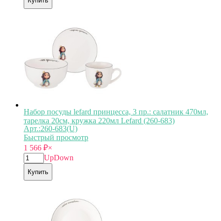
Купить
Набор посуды lefard принцесса, 3 пр.: салатник 470мл,
тарелка 20см, кружка 220мл Lefard (260-683)
Арт.:260-683(U)
Быстрый просмотр
1 566
₽
×
Up
Down
Купить