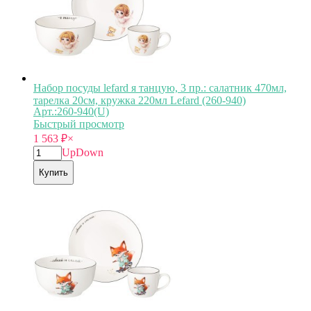
Набор посуды lefard я танцую, 3 пр.: салатник 470мл,
тарелка 20см, кружка 220мл Lefard (260-940)
Арт.:260-940(U)
Быстрый просмотр
1 563
₽
×
Up
Down
Купить