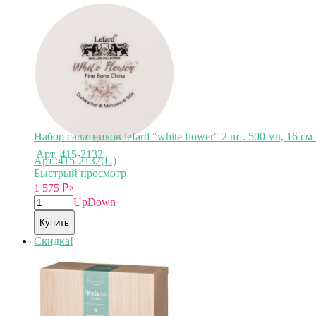
Арт.
263-1126
Набор салатников lefard "white flower" 2 шт. 500 мл, 16 см
Арт.:415-2132(U)
Быстрый просмотр
1 575
₽
×
Up
Down
Купить
Скидка!
Арт.
415-2132