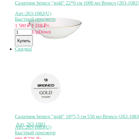
Салатник bronco "gold" 22*6 см 1000 мл Bronco (263-1082
Арт.:263-1082(U)
Быстрый просмотр
1 580
₽
1 218
₽
×
Up
Down
Купить
Скидка!
Арт.
263-1082
Салатник bronco "gold" 18*5,5 см 550 мл Bronco (263-1083
Арт.:263-1083(U)
Быстрый просмотр