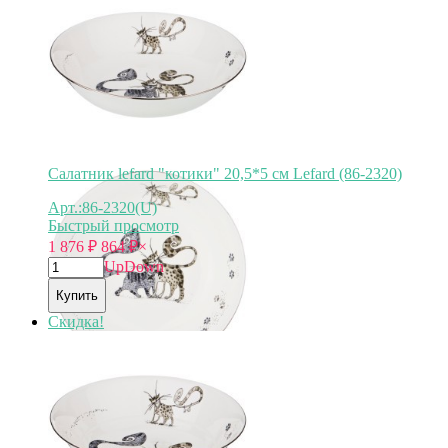
Арт.
264-867
Салатник lefard "котики" 20,5*5 см Lefard (86-2320)
Арт.:86-2320(U)
Быстрый просмотр
1 876
₽
864
₽
×
Up
Down
Купить
Скидка!
Арт.
86-2320