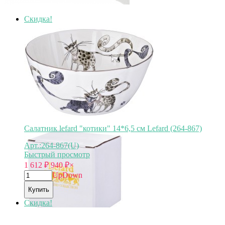
Скидка!
Салатник lefard "котики" 14*6,5 см Lefard (264-867)
Арт.:264-867(U)
Быстрый просмотр
1 612
₽
940
₽
×
Up
Down
Купить
Скидка!