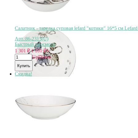
Салатник - тарелка суповая lefard "котики" 16*5 см Lefard
Арт.:86-2313(U)
Быстрый просмотр
1 301
₽
1 101
₽
×
Up
Down
Купить
Скидка!
Арт.
86-2313