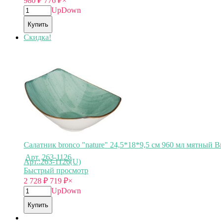
980
₽
776
₽
×
Up
Down
Купить
Скидка!
Арт.
263-1083
Салатник bronco "nature" 24,5*18*9,5 см 960 мл мятный B
Арт.:263-1126(U)
Быстрый просмотр
2 728
₽
719
₽
×
Up
Down
Купить