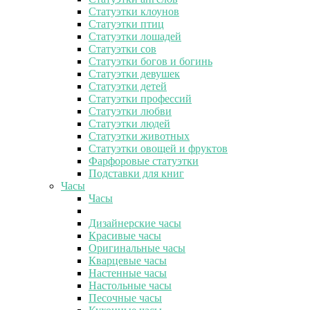
Статуэтки клоунов
Статуэтки птиц
Статуэтки лошадей
Статуэтки сов
Статуэтки богов и богинь
Статуэтки девушек
Статуэтки детей
Статуэтки профессий
Статуэтки любви
Статуэтки людей
Статуэтки животных
Статуэтки овощей и фруктов
Фарфоровые статуэтки
Подставки для книг
Часы
Часы
Дизайнерские часы
Красивые часы
Оригинальные часы
Кварцевые часы
Настенные часы
Настольные часы
Песочные часы