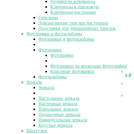
Недорогие ключницы
Ключницы в прихожую
Ключницы настенные
Гобелены
Декоративные тарелки настенные
Подставки для декоративных тарелок
Фоторамки и фотоальбомы
Фоторамки и фотоальбомы
Фоторамки
Фоторамки
Фоторамки на несколько фотографий
Красивые фоторамки
0
0
0
₽
Фотоальбомы
Зеркала
0
Зеркала
0
Настольные зеркала
Настенные зеркала
Напольные зеркала
Подарочные зеркала
Прямоугольные зеркала
Круглые зеркала
Шкатулки