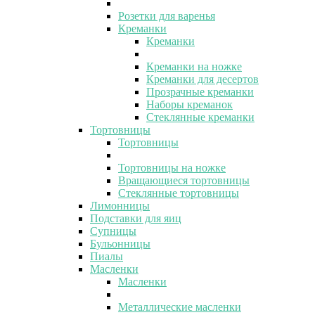
Розетки для варенья
Креманки
Креманки
Креманки на ножке
Креманки для десертов
Прозрачные креманки
Наборы креманок
Стеклянные креманки
Тортовницы
Тортовницы
Тортовницы на ножке
Вращающиеся тортовницы
Стеклянные тортовницы
Лимонницы
Подставки для яиц
Супницы
Бульонницы
Пиалы
Масленки
Масленки
Металлические масленки