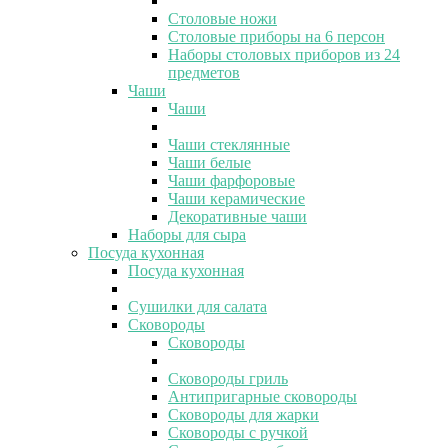
Столовые ножи
Столовые приборы на 6 персон
Наборы столовых приборов из 24
предметов
Чаши
Чаши
Чаши стеклянные
Чаши белые
Чаши фарфоровые
Чаши керамические
Декоративные чаши
Наборы для сыра
Посуда кухонная
Посуда кухонная
Сушилки для салата
Сковороды
Сковороды
Сковороды гриль
Антипригарные сковороды
Сковороды для жарки
Сковороды с ручкой