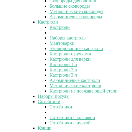
Сковороды для блинов
Большие сковороды
Металлические сковороды
Алюминиевые сковороды
Кастрюли
Кастрюли
Наборы кастрюль
Мантоварки
Эмалированные кастрюли
Кастрюли с ручками
Кастрюли для варки
Кастрюли 1 л
Кастрюли 2 л
Кастрюли 3 л
Алюминиевые кастрюли
Металлические кастрюли
Кастрюли из нержавеющей стали
Наборы посуды
Сотейники
Сотейники
Сотейники с крышкой
Сотейники с ручкой
Ковши