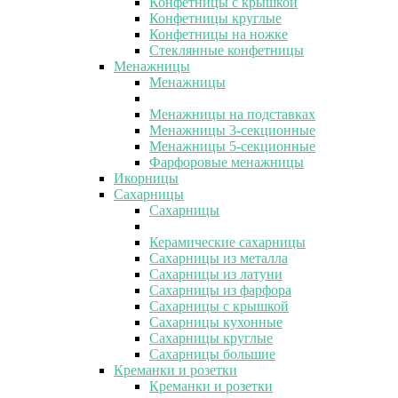
Конфетницы с крышкой
Конфетницы круглые
Конфетницы на ножке
Стеклянные конфетницы
Менажницы
Менажницы
Менажницы на подставках
Менажницы 3-секционные
Менажницы 5-секционные
Фарфоровые менажницы
Икорницы
Сахарницы
Сахарницы
Керамические сахарницы
Сахарницы из металла
Сахарницы из латуни
Сахарницы из фарфора
Сахарницы с крышкой
Сахарницы кухонные
Сахарницы круглые
Сахарницы большие
Креманки и розетки
Креманки и розетки