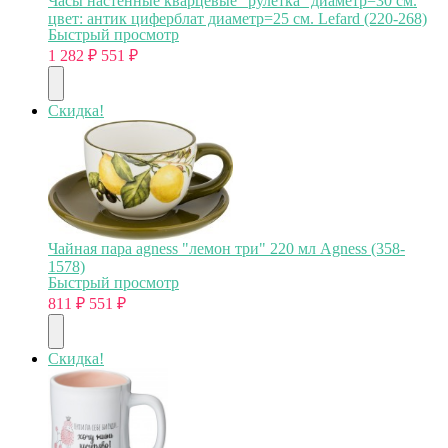
Часы настенные кварцевые "рулетка" диаметр=30 см.
цвет: антик циферблат диаметр=25 см. Lefard (220-268)
Быстрый просмотр
1 282
₽
551
₽
Скидка!
Чайная пара agness "лемон три" 220 мл Agness (358-
1578)
Быстрый просмотр
811
₽
551
₽
Скидка!