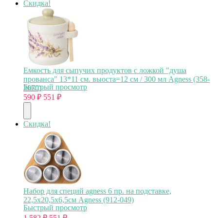
Скидка!
Емкость для сыпучих продуктов с ложкой "душа
прованса" 13*11 см. выоста=12 см / 300 мл Agness (358-
Быстрый просмотр
2070)
590
₽
551
₽
Скидка!
Набор для специй agness 6 пр. на подставке,
22,5х20,5х6,5см Agness (912-049)
Быстрый просмотр
1 582
₽
551
₽