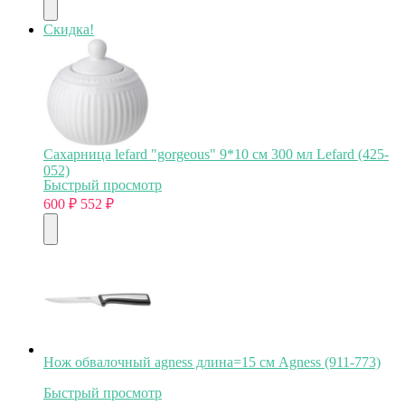
Скидка!
Сахарница lefard "gorgeous" 9*10 см 300 мл Lefard (425-
052)
Быстрый просмотр
600
₽
552
₽
Нож обвалочный agness длина=15 см Agness (911-773)
Быстрый просмотр