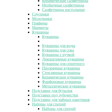
Керамические салфетницы
Необычные салфетницы
Салфетницы настольные
Соусники
Молочники
Графины
Мармиты
Кувшины
Кувшины
Кувшины для воды
Кувшины для сока
Кувшины с ручкой
Декоративные кувшины
Кувшины для спиртного
Прозрачные кувшины
Стеклянные кувшины
Керамические кувшины
Фарфоровые кувшины
Металлические кувшины
Подставки для бутылок
Подставки под зубочистки
Подставки для чайных пакетиков
Наборы для специй
Наборы для специй