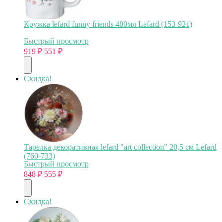
Кружка lefard funny friends 480мл Lefard (153-921)
Быстрый просмотр
919
₽
551
₽
Скидка!
Тарелка декоративная lefard "art collection" 20,5 см Lefard
(760-733)
Быстрый просмотр
848
₽
555
₽
Скидка!