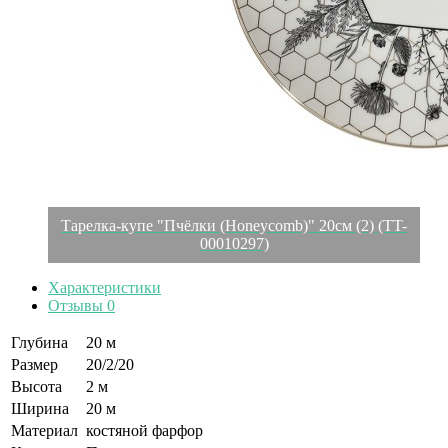
Тарелка-купе "Пчёлки (Honeycomb)" 20см (2) (TT-
00010297)
Характеристики
Отзывы
0
Глубина
20 м
Размер
20/2/20
Высота
2 м
Ширина
20 м
Материал
костяной фарфор