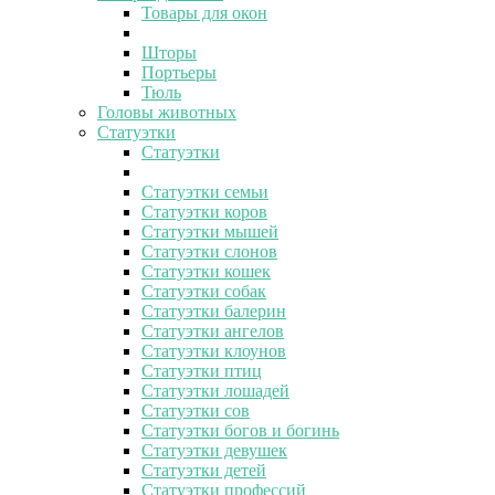
Товары для окон
Шторы
Портьеры
Тюль
Головы животных
Статуэтки
Статуэтки
Статуэтки семьи
Статуэтки коров
Статуэтки мышей
Статуэтки слонов
Статуэтки кошек
Статуэтки собак
Статуэтки балерин
Статуэтки ангелов
Статуэтки клоунов
Статуэтки птиц
Статуэтки лошадей
Статуэтки сов
Статуэтки богов и богинь
Статуэтки девушек
Статуэтки детей
Статуэтки профессий