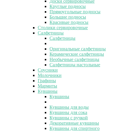
Доски сервировочные
Круглые подносы
Прямоугольные подносы
Большие подносы
Красивые подносы
Столики сервировочные
Салфетницы
Салфетницы
Оригинальные салфетницы
Керамические салфетницы
Необычные салфетницы
Салфетницы настольные
Соусники
Молочники
Графины
Мармиты
Кувшины
Кувшины
Кувшины для воды
Кувшины для сока
Кувшины с ручкой
Декоративные кувшины
Кувшины для спиртного