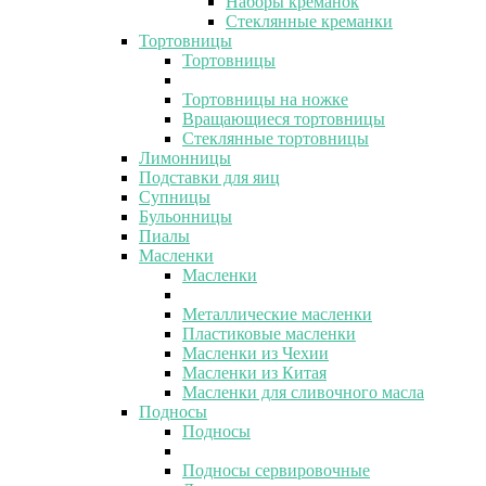
Наборы креманок
Стеклянные креманки
Тортовницы
Тортовницы
Тортовницы на ножке
Вращающиеся тортовницы
Стеклянные тортовницы
Лимонницы
Подставки для яиц
Супницы
Бульонницы
Пиалы
Масленки
Масленки
Металлические масленки
Пластиковые масленки
Масленки из Чехии
Масленки из Китая
Масленки для сливочного масла
Подносы
Подносы
Подносы сервировочные