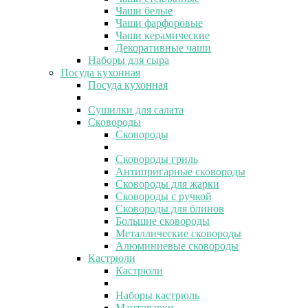
Чаши белые
Чаши фарфоровые
Чаши керамические
Декоративные чаши
Наборы для сыра
Посуда кухонная
Посуда кухонная
Сушилки для салата
Сковороды
Сковороды
Сковороды гриль
Антипригарные сковороды
Сковороды для жарки
Сковороды с ручкой
Сковороды для блинов
Большие сковороды
Металлические сковороды
Алюминиевые сковороды
Кастрюли
Кастрюли
Наборы кастрюль
Мантоварки