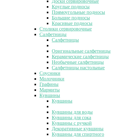
Доски сервировочные
Круглые подносы
Прямоугольные подносы
Большие подносы
Красивые подносы
Столики сервировочные
Салфетницы
Салфетницы
Оригинальные салфетницы
Керамические салфетницы
Необычные салфетницы
Салфетницы настольные
Соусники
Молочники
Графины
Мармиты
Кувшины
Кувшины
Кувшины для воды
Кувшины для сока
Кувшины с ручкой
Декоративные кувшины
Кувшины для спиртного