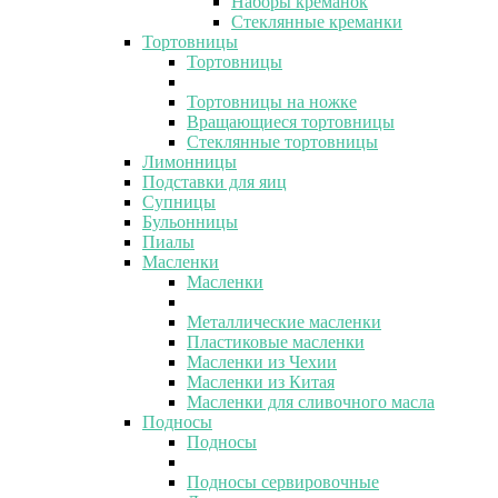
Наборы креманок
Стеклянные креманки
Тортовницы
Тортовницы
Тортовницы на ножке
Вращающиеся тортовницы
Стеклянные тортовницы
Лимонницы
Подставки для яиц
Супницы
Бульонницы
Пиалы
Масленки
Масленки
Металлические масленки
Пластиковые масленки
Масленки из Чехии
Масленки из Китая
Масленки для сливочного масла
Подносы
Подносы
Подносы сервировочные