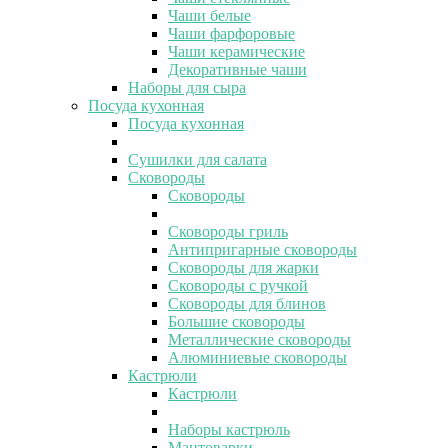
Чаши белые
Чаши фарфоровые
Чаши керамические
Декоративные чаши
Наборы для сыра
Посуда кухонная
Посуда кухонная
Сушилки для салата
Сковороды
Сковороды
Сковороды гриль
Антипригарные сковороды
Сковороды для жарки
Сковороды с ручкой
Сковороды для блинов
Большие сковороды
Металлические сковороды
Алюминиевые сковороды
Кастрюли
Кастрюли
Наборы кастрюль
Мантоварки