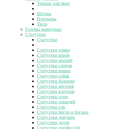
Товары для окон
Шторы
Портьеры
Тюль
Головы животных
Статуэтки
Статуэтки
Статуэтки семьи
Статуэтки коров
Статуэтки мышей
Статуэтки слонов
Статуэтки кошек
Статуэтки собак
Статуэтки балерин
Статуэтки ангелов
Статуэтки клоунов
Статуэтки птиц
Статуэтки лошадей
Статуэтки сов
Статуэтки богов и богинь
Статуэтки девушек
Статуэтки детей
Статуэтки профессий