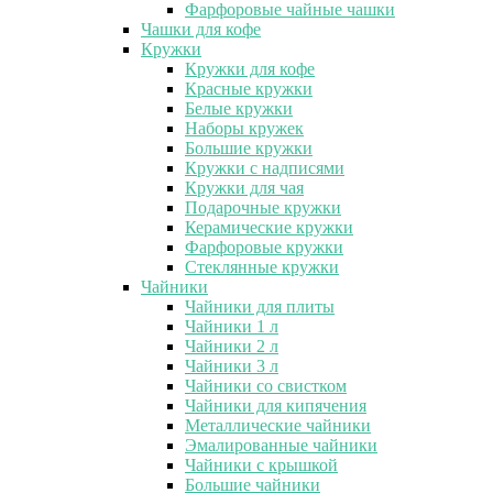
Фарфоровые чайные чашки
Чашки для кофе
Кружки
Кружки для кофе
Красные кружки
Белые кружки
Наборы кружек
Большие кружки
Кружки с надписями
Кружки для чая
Подарочные кружки
Керамические кружки
Фарфоровые кружки
Стеклянные кружки
Чайники
Чайники для плиты
Чайники 1 л
Чайники 2 л
Чайники 3 л
Чайники со свистком
Чайники для кипячения
Металлические чайники
Эмалированные чайники
Чайники с крышкой
Большие чайники