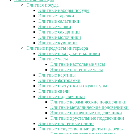
Элитная посуда
Элитные наборы посуды
Элитные тарелки
Элитные салатники
Элитные чашки
Элитные сахарницы
Элитные молочники
Элитные кувшины
Элитные предметы интерьера
Элитные шкатулки и копилки
Элитные часы
Элитные настольные часы
Элитные настенные часы
Элитные картины
Элитные фоторамки
Элитные статуэтки и скульптуры
Элитные свечи
Элитные подсвечники
Элитные керамические подсвечники
Элитные металлические подсвечники
Элитные стеклянные подсвечники
Элитные хрустальные подсвечники
Элитные настенные панно
Элитные искусственные цветы и деревья