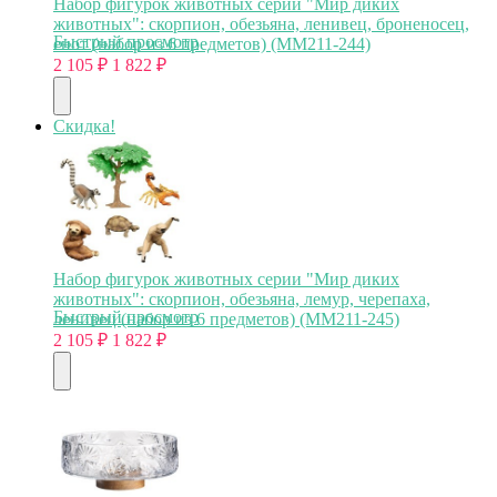
Набор фигурок животных серии "Мир диких
животных": скорпион, обезьяна, ленивец, броненосец,
Быстрый просмотр
енот (набор из 6 предметов) (MM211-244)
2 105
₽
1 822
₽
Скидка!
Набор фигурок животных серии "Мир диких
животных": скорпион, обезьяна, лемур, черепаха,
Быстрый просмотр
ленивец (набор из 6 предметов) (MM211-245)
2 105
₽
1 822
₽