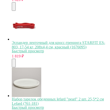
Эспандер ленточный для кросс-тренинга STARFIT ES-
803, 17-54 кг, 208х4,4 см, красный (1676095)
Быстрый просмотр
1 819
₽
Набор тарелок обеденных lefard "pearl" 2 шт. 25,5*2 см
Lefard (761-181)
Быстрый просмотр