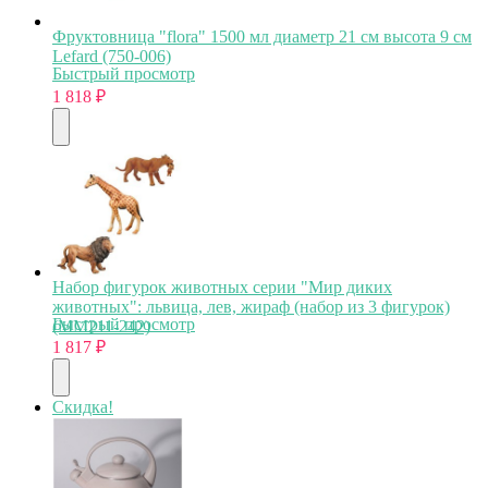
Фруктовница "flora" 1500 мл диаметр 21 см высота 9 см
Lefard (750-006)
Быстрый просмотр
1 818
₽
Набор фигурок животных серии "Мир диких
животных": львица, лев, жираф (набор из 3 фигурок)
Быстрый просмотр
(MM211-242)
1 817
₽
Скидка!