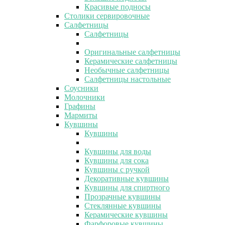
Красивые подносы
Столики сервировочные
Салфетницы
Салфетницы
Оригинальные салфетницы
Керамические салфетницы
Необычные салфетницы
Салфетницы настольные
Соусники
Молочники
Графины
Мармиты
Кувшины
Кувшины
Кувшины для воды
Кувшины для сока
Кувшины с ручкой
Декоративные кувшины
Кувшины для спиртного
Прозрачные кувшины
Стеклянные кувшины
Керамические кувшины
Фарфоровые кувшины