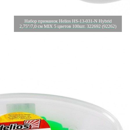
Набор приманок Helios HS-13-031-N Hybrid
2,75"/7,0 см MIX 5 цветов 100шт. 322692 (92262)
Обзор
Характеристики
Отзывы
0
Набор силиконовых приманок Hybrid— это гибрид с телом
виброхвоста и хвостом твистера. Подходит для ловли как
некрупных хищников, таких как окунь и берш, так и крупных
— щука и судак. За счет особой формы тела и мягкого
силикона эта приманка работает даже при самых
минимальных скоростях проводки. Твистер Hybrid позволяет
спровоцировать на атаку даже пассивного хищника.
Подходит для монтажа всех видов джиговых и поводковых