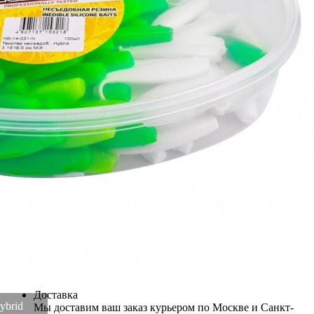
оснасток. Характеристики: Материал: силикон Тип:
несъедобный Форма: твистер. Размер: 2,75"/7,0 см Цвет: MIX
Упаковка: банка (100 шт).
Вес
0.1 кг
Штрихкод
4607137153195
Рассказать друзьям!
Купить Набор приманок Helios HS-13-031-N Hybrid 2,75"/7,0
см MIX 5 цветов 100шт. 322692 (92262)
Артикул:
ТУТ000078184(U)
Нет в наличии
Информация о доставке
Эль-Монте
Прочее
Служба доставки СДЭК
Самовывоз
ПВЗ СДЭК
Преимущества для клиентов
Закзать в интернет-магазине
Вступайте в ряды довольных клиентов! Создавайте
Вашу территорию уюта!
Доставка
ybrid
Мы доставим ваш заказ курьером по Москве и Санкт-