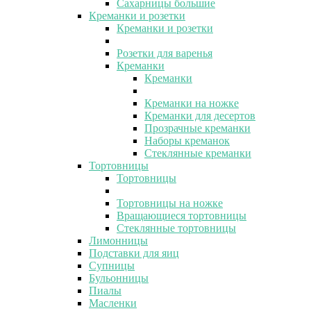
Сахарницы большие
Креманки и розетки
Креманки и розетки
Розетки для варенья
Креманки
Креманки
Креманки на ножке
Креманки для десертов
Прозрачные креманки
Наборы креманок
Стеклянные креманки
Тортовницы
Тортовницы
Тортовницы на ножке
Вращающиеся тортовницы
Стеклянные тортовницы
Лимонницы
Подставки для яиц
Супницы
Бульонницы
Пиалы
Масленки