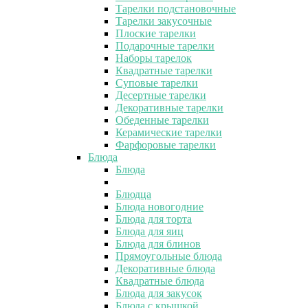
Тарелки подстановочные
Тарелки закусочные
Плоские тарелки
Подарочные тарелки
Наборы тарелок
Квадратные тарелки
Суповые тарелки
Десертные тарелки
Декоративные тарелки
Обеденные тарелки
Керамические тарелки
Фарфоровые тарелки
Блюда
Блюда
Блюдца
Блюда новогодние
Блюда для торта
Блюда для яиц
Блюда для блинов
Прямоугольные блюда
Декоративные блюда
Квадратные блюда
Блюда для закусок
Блюда с крышкой