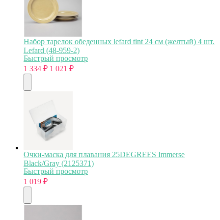
Набор тарелок обеденных lefard tint 24 см (желтый) 4 шт.
Lefard (48-959-2)
Быстрый просмотр
1 334
₽
1 021
₽
Очки-маска для плавания 25DEGREES Immerse
Black/Gray (2125371)
Быстрый просмотр
1 019
₽