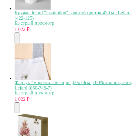
Кружка lefard "inspiration" золотой цветок 450 мл Lefard
(422-125)
Быстрый просмотр
1 022
₽
Фартук "морозко. снегири",60х70см ,100% хлопок,твил,
Lefard (850-745-7)
Быстрый просмотр
1 022
₽