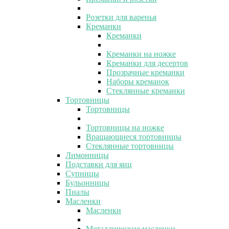
Розетки для варенья
Креманки
Креманки
Креманки на ножке
Креманки для десертов
Прозрачные креманки
Наборы креманок
Стеклянные креманки
Тортовницы
Тортовницы
Тортовницы на ножке
Вращающиеся тортовницы
Стеклянные тортовницы
Лимонницы
Подставки для яиц
Супницы
Бульонницы
Пиалы
Масленки
Масленки
Металлические масленки