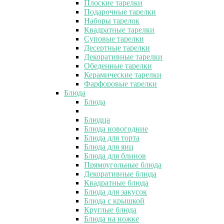
Плоские тарелки
Подарочные тарелки
Наборы тарелок
Квадратные тарелки
Суповые тарелки
Десертные тарелки
Декоративные тарелки
Обеденные тарелки
Керамические тарелки
Фарфоровые тарелки
Блюда
Блюда
Блюдца
Блюда новогодние
Блюда для торта
Блюда для яиц
Блюда для блинов
Прямоугольные блюда
Декоративные блюда
Квадратные блюда
Блюда для закусок
Блюда с крышкой
Круглые блюда
Блюда на ножке