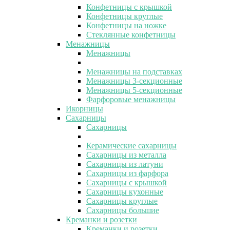
Конфетницы с крышкой
Конфетницы круглые
Конфетницы на ножке
Стеклянные конфетницы
Менажницы
Менажницы
Менажницы на подставках
Менажницы 3-секционные
Менажницы 5-секционные
Фарфоровые менажницы
Икорницы
Сахарницы
Сахарницы
Керамические сахарницы
Сахарницы из металла
Сахарницы из латуни
Сахарницы из фарфора
Сахарницы с крышкой
Сахарницы кухонные
Сахарницы круглые
Сахарницы большие
Креманки и розетки
Креманки и розетки