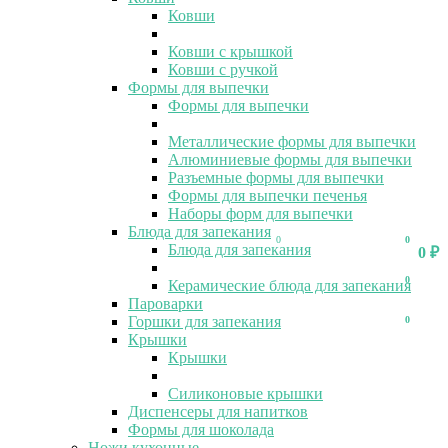
Ковши
Ковши с крышкой
Ковши с ручкой
Формы для выпечки
Формы для выпечки
Металлические формы для выпечки
Алюминиевые формы для выпечки
Разъемные формы для выпечки
Формы для выпечки печенья
Наборы форм для выпечки
Блюда для запекания
0
0
Блюда для запекания
0
₽
0
Керамические блюда для запекания
Пароварки
Горшки для запекания
0
Крышки
Крышки
Силиконовые крышки
Диспенсеры для напитков
Формы для шоколада
Ножи кухонные