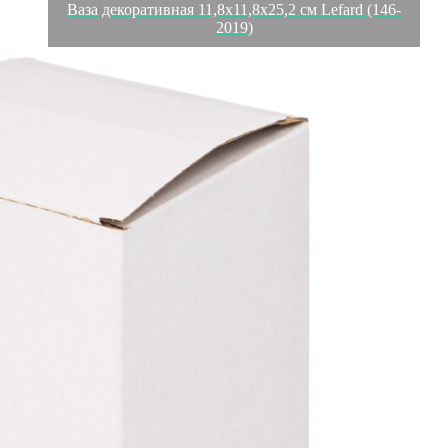
Ваза декоративная 11,8х11,8х25,2 см Lefard (146-
2019)
Характеристики
Отзывы
0
Вес
1.278 кг
Объем
0.005194 л
Производитель
Quanzhou Minmetals (Group) Corp
Материал
керамика
Страна
Китай
Категория
Вазы декоративные
Длина коробки
0,14
Ширина коробки
0,14
Высота коробки
0,265
Бренд
Lefard