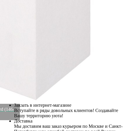
Рассказать друзьям!
Купить Ваза декоративная 11,8х11,8х25,2 см Lefard (146-2019)
Артикул:
146-2019(U)
Осталось несколько штук
1 668
₽
1 021
₽
×
Up
Down
Купить
Информация о доставке
Эль-Монте
Прочее
Служба доставки СДЭК
Рассчитываем стоимость доставки...
Самовывоз
ПВЗ СДЭК
Рассчитываем стоимость доставки...
Преимущества для клиентов
Закзать в интернет-магазине
rd (146-
Вступайте в ряды довольных клиентов! Создавайте
Вашу территорию уюта!
Доставка
Мы доставим ваш заказ курьером по Москве и Санкт-