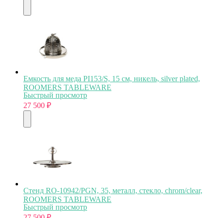
Емкость для меда PI153/S, 15 см, никель, silver plated,
ROOMERS TABLEWARE
Быстрый просмотр
27 500
₽
Стенд RO-10942/PGN, 35, металл, стекло, chrom/clear,
ROOMERS TABLEWARE
Быстрый просмотр
27 500
₽