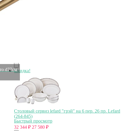
Стол журнальный мраморное стекло/золото d41*60см
(TT-00011828)
Быстрый просмотр
27 600
₽
ото d77см
Скидка!
Столовый сервиз lefard "грэй" на 6 пер. 26 пр. Lefard
(264-845)
Быстрый просмотр
32 344
₽
27 580
₽