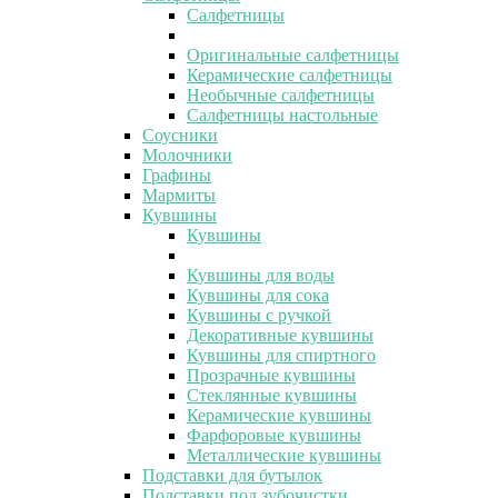
Салфетницы
Оригинальные салфетницы
Керамические салфетницы
Необычные салфетницы
Салфетницы настольные
Соусники
Молочники
Графины
Мармиты
Кувшины
Кувшины
Кувшины для воды
Кувшины для сока
Кувшины с ручкой
Декоративные кувшины
Кувшины для спиртного
Прозрачные кувшины
Стеклянные кувшины
Керамические кувшины
Фарфоровые кувшины
Металлические кувшины
Подставки для бутылок
Подставки под зубочистки