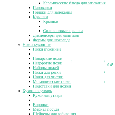
Керамические блюда для запекания
Пароварки
Горшки для запекания
Крышки
Крышки
Силиконовые крышки
Диспенсеры для напитков
Формы для шоколада
Ножи кухонные
Ножи кухонные
Поварские ножи
0
0
Недорогие ножи
0
₽
Наборы ножей
Ножи для резки
0
Ножи для чистки
Металлические ножи
0
Подставки для ножей
Кухонная утварь
Кухонная утварь
Воронки
Мерная посуда
Шейкеры для взбивания