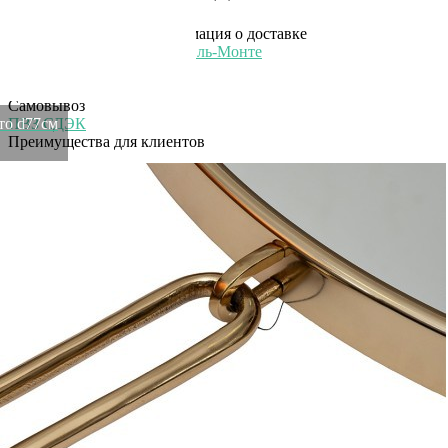
Нет в наличии
Информация о доставке
Эль-Монте
Прочее
Служба доставки СДЭК
Самовывоз
ото d77см
ПВЗ СДЭК
Преимущества для клиентов
Закзать в интернет-магазине
Вступайте в ряды довольных клиентов! Создавайте
Вашу территорию уюта!
Доставка
Мы доставим ваш заказ курьером по Москве и Санкт-
Петербургу или службой доставки по всей России.
Оплата
Оплатите заказ банковской картой, электронными
деньгами или наличными в ближайшем платежном
терминале или наличными.
Как заказать
Позвоните менеджеру по телефону или оформите заказ
через корзину
Рекомендуем посмотреть