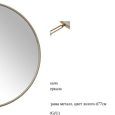
Характеристики
Отзывы
0
Глубина
77 м
Размер
77/77/77
Высота
77 м
Ширина
77 м
Материал
нерж. сталь, зеркало
Категория
Декоративные зеркала
Рассказать друзьям!
Купить Зеркало на подвесе рама металл. цвет золото d77см
(TT-00011217)
Артикул:
79MAL-9206-100G(U)